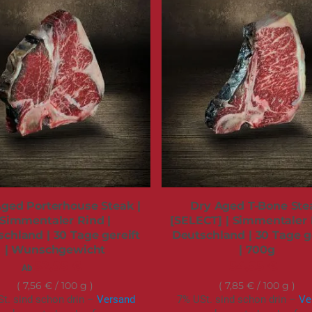
ged Porterhouse Steak |
Dry Aged T-Bone Ste
Simmentaler Rind |
[SELECT] | Simmentaler 
chland | 30 Tage gereift
Deutschland | 30 Tage g
| Wunschgewicht
| 700g
52,95 €
54,95 €
Ab
7,85 €
/ 100 g
7,56 €
/ 100 g
7% USt. sind schon drin –
Ve
t. sind schon drin –
Versand