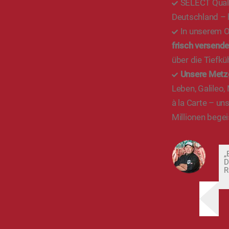
SELECT Quali
Deutschland – 
In unserem O
frisch versende
über die Tiefkü
Unsere Metz
Leben, Galileo,
à la Carte – un
Millionen begei
„
D
R