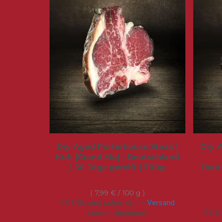
Dry Aged Porterhouse Steak |
Dry A
Kuh [Grand Mu] | Deutschland
| 30 Tage gereift | 700g
Deuts
55,95 €
7,99 €
/ 100 g
7% USt. sind schon drin –
Versand
kommt obendrauf.
7% US