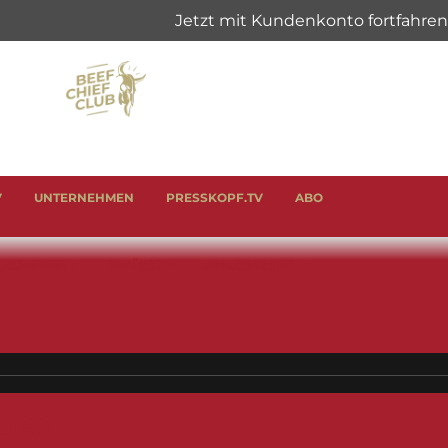
V
UNTERNEHMEN
PRESSKOPF.TV
ABO
& SCHINKEN
ANLÄSSE
GENUSSHELFER
ged