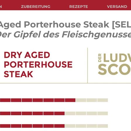
N
ZUBEREITUNG
REZEPTE
VERSAND
Aged Porterhouse Steak [SE
er Gipfel des Fleischgenuss