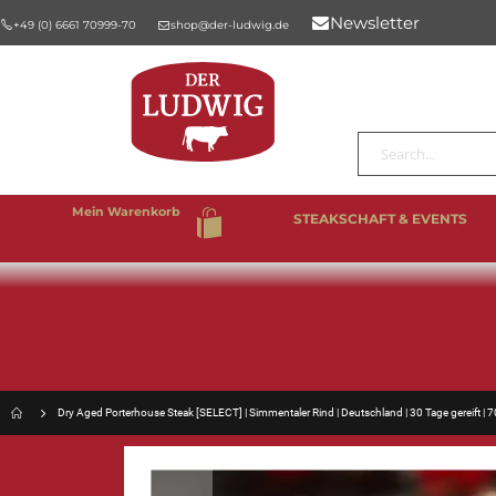
Newsletter
+49 (0) 6661 70999-70
shop@der-ludwig.de
Suche
Mein Warenkorb
STEAKSCHAFT & EVENTS
%SALE
BESTSELLER
RIND & KALB
SCHW
Dry Aged Porterhouse Steak [SELECT] | Simmentaler Rind | Deutschland | 30 Tage gereift | 
Zum
Ende