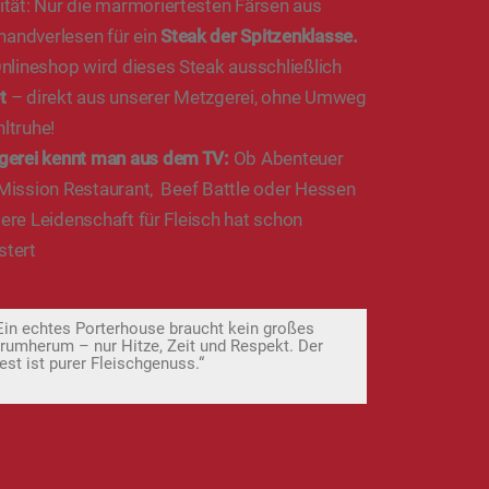
tät: Nur die marmoriertesten Färsen aus
handverlesen für ein
Steak der Spitzenklasse.
nlineshop wird dieses Steak ausschließlich
t
– direkt aus unserer Metzgerei, ohne Umweg
hltruhe!
gerei kennt man aus dem TV:
Ob Abenteuer
 Mission Restaurant, Beef Battle oder Hessen
sere Leidenschaft für Fleisch hat schon
stert
Ein echtes Porterhouse braucht kein großes
rumherum – nur Hitze, Zeit und Respekt. Der
est ist purer Fleischgenuss.“