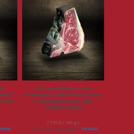
ak
Dry Aged Bistecca alla
Rind |
Fiorentina | Simmentaler Rind
ereift
| Deutschland | 30 Tage
gereift | 1.200g
94,95 €
7,91 €
/ 100 g
rsand
7% USt. sind schon drin –
Versand