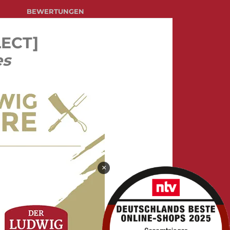
BEWERTUNGEN
LECT]
es
×