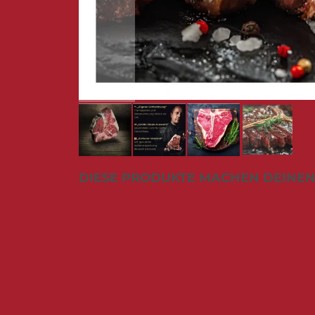
Zum
DIESE PRODUKTE MACHEN DEINEN
Anfang
der
Bildergalerie
springen