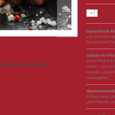
Deutschlands Nr
n-tv und DISQ h
der Kategorie Fl
Exklusiv im Onlin
Diese Fleisch &
 EINKAUF KOMPLETT:
online – nur im 
bestellen und Ab
unkompliziert
Wunschversandte
Einfach beim Ch
unser Bestes, de