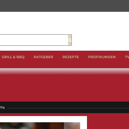
Suche
GRILL & BBQ
RATGEBER
REZEPTE
PROFIKUNDEN
T
EIN
LAMM
GEFLÜGEL
BBQ CUTS & CLASSICS
WURST 
GESCHENKE
700g
Dry A