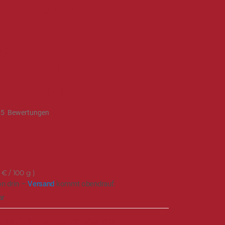
rhouse Steak
T] |
ntaler Rind |
chland | 30
ereift | 700g
25
Bewertungen
 €
 €
/ 100 g
on drin –
Versand
kommt obendrauf.
ar
rkauft in den letzten Monaten