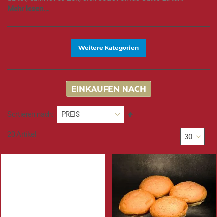
Weitere Kategorien
EINKAUFEN NACH
In
Sortieren nach
absteigender
Reihenfolge
23
Artikel