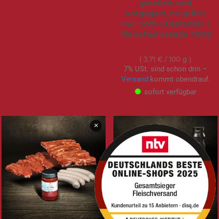
gewürzt und
vorgegart, du grillst
nur noch | Bestseller |
Fleischeinwaage 700g
25,95 €
3,71 €
/ 100 g
7% USt. sind schon drin –
Versand
kommt obendrauf.
sofort verfügbar
×