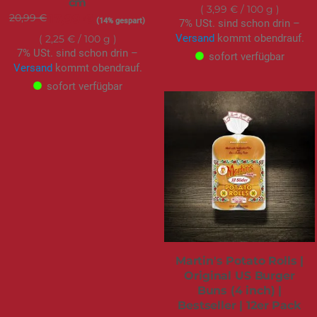
cm
3,99 €
/ 100 g
20,99 €
Sonderangebot
17,99 €
(14% gespart)
7% USt. sind schon drin –
Versand
kommt obendrauf.
2,25 €
/ 100 g
7% USt. sind schon drin –
sofort verfügbar
Versand
kommt obendrauf.
sofort verfügbar
Martin's Potato Rolls |
Original US Burger
Buns (4 inch) |
Bestseller | 12er Pack