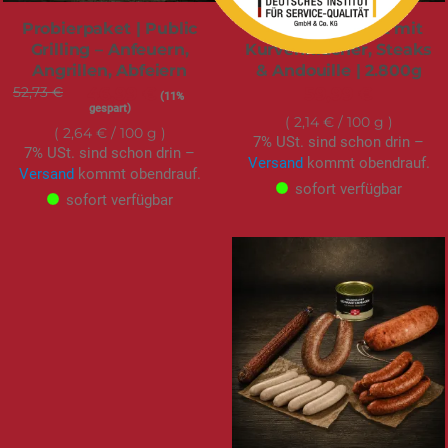
Probierpaket | Public
Grillfleischpaket mit
Grilling – Anfeuern,
Kurvenkracher, Steaks
Angrillen, Abfeiern
& Andouille | 2.800g
52,73 €
Sonderangebot
46,99 €
59,99 €
(11%
gespart)
2,14 €
/ 100 g
2,64 €
/ 100 g
7% USt. sind schon drin –
7% USt. sind schon drin –
Versand
kommt obendrauf.
Versand
kommt obendrauf.
sofort verfügbar
sofort verfügbar