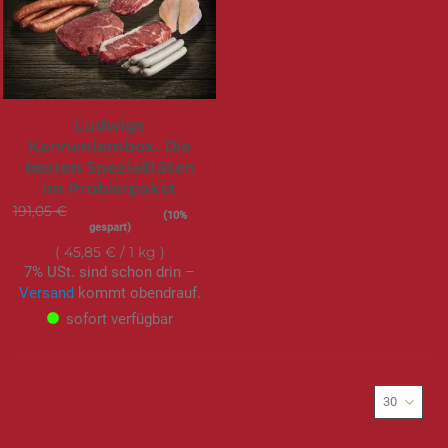
Ludwigs
Kennenlernbox. Die
besten Spezialitäten
im Probierpaket
191,05 €
Sonderangebot
171,95 €
(10%
gespart)
45,85 €
/ 1 kg
7% USt. sind schon drin –
Versand
kommt obendrauf.
sofort verfügbar