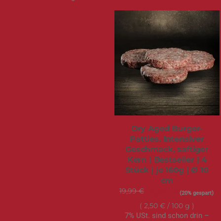
Dry Aged Burger-
Patties. Intensiver
Geschmack, saftiger
Kern | Bestseller | 4
Stück | je 160g | Ø 10
cm
19,99 €
Sonderangebot
15,99 €
(20% gespart)
2,50 €
/ 100 g
7% USt. sind schon drin –