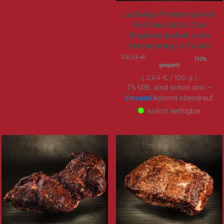
Ludwigs Probierpaket.
Foll hessisch. Das
Regionalpaket zum
Hessentag in Fulda
72,33 €
Sonderangebot
64,99 €
(10%
gespart)
2,64 €
/ 100 g
7% USt. sind schon drin –
Versand
kommt obendrauf.
sofort verfügbar