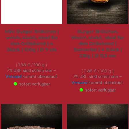
Mini Burger Brötchen |
Burger Brötchen.
weich, stabil, ideal für
Weich, stabil, ideal für
den Grillabend | 4
den Grillabend |
Stück | 100g | Ø 9 cm
Bestseller | 4 Stück |
236g | Ø 11,5 cm
3,95 €
6,90 €
1,98 €
/ 100 g
7% USt. sind schon drin –
2,88 €
/ 100 g
Versand
kommt obendrauf.
7% USt. sind schon drin –
Versand
kommt obendrauf.
sofort verfügbar
sofort verfügbar