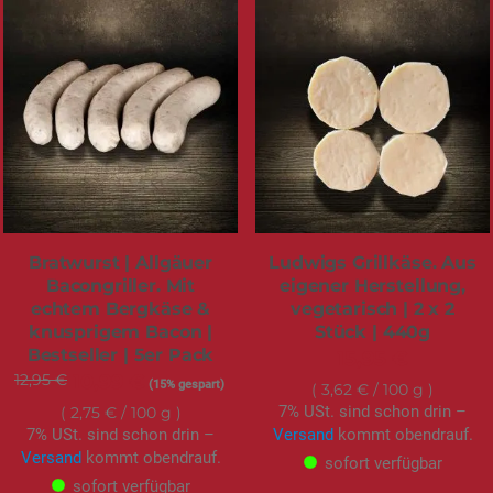
Bratwurst | Allgäuer
Ludwigs Grillkäse. Aus
Bacongriller. Mit
eigener Herstellung,
echtem Bergkäse &
vegetarisch | 2 x 2
knusprigem Bacon |
Stück | 440g
Bestseller | 5er Pack
15,95 €
12,95 €
Sonderangebot
10,99 €
(15% gespart)
3,62 €
/ 100 g
7% USt. sind schon drin –
2,75 €
/ 100 g
7% USt. sind schon drin –
Versand
kommt obendrauf.
Versand
kommt obendrauf.
sofort verfügbar
sofort verfügbar