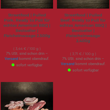
Streetfood | Pulled
Streetfood | Pulled
Pork. Ready to Pull für
Beef. Ready to Pull für
echtes American BBQ |
echtes American BBQ |
Bestseller |
Bestseller |
Fleicheinwaage 2.500g
Fleischeinwaage
2.400g
85,95 €
88,95 €
3,44 €
/ 100 g
7% USt. sind schon drin –
3,71 €
/ 100 g
Versand
kommt obendrauf.
7% USt. sind schon drin –
Versand
kommt obendrauf.
sofort verfügbar
sofort verfügbar