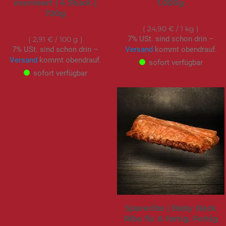
mariniert | 4 Stück |
1.000g
720g
24,90 €
20,95 €
24,90 €
/ 1 kg
7% USt. sind schon drin –
2,91 €
/ 100 g
7% USt. sind schon drin –
Versand
kommt obendrauf.
Versand
kommt obendrauf.
sofort verfügbar
sofort verfügbar
Spareribs | Baby Back
Ribs fix & fertig. Fertig