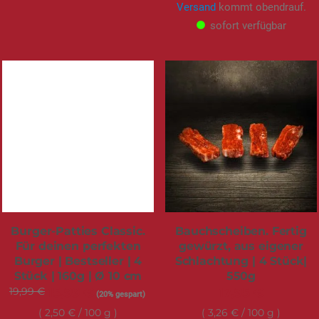
Versand
kommt obendrauf.
sofort verfügbar
Burger-Patties Classic.
Bauchscheiben. Fertig
Für deinen perfekten
gewürzt, aus eigener
Burger | Bestseller | 4
Schlachtung | 4 Stück|
Stück | 160g | Ø 10 cm
550g
19,99 €
Sonderangebot
15,99 €
17,95 €
(20% gespart)
2,50 €
/ 100 g
3,26 €
/ 100 g