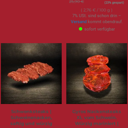
25,90 €
Sonderangebot
19,99 €
(23% gespart)
2,76 €
/ 100 g
7% USt. sind schon drin –
Versand
kommt obendrauf.
sofort verfügbar
Schwenksteaks |
Gyros Nackensteaks
Schweinenacken,
XL vom Schwein.
saftig und würzig
Würzig mariniert |