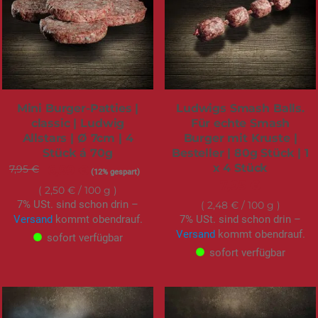
Mini Burger-Patties |
Ludwigs Smash Balls.
classic | Ludwig
Für echte Smash
Allstars | Ø 7cm | 4
Burger mit Kruste |
Stück á 70g
Besteller | 80g Stück | 1
x 4 Stück
7,95 €
Sonderangebot
6,99 €
(12% gespart)
7,95 €
2,50 €
/ 100 g
7% USt. sind schon drin –
2,48 €
/ 100 g
Versand
kommt obendrauf.
7% USt. sind schon drin –
Versand
kommt obendrauf.
sofort verfügbar
sofort verfügbar