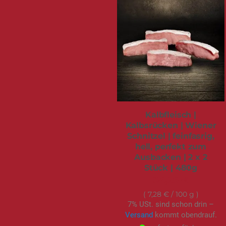
Kalbfleisch |
Kalbsrücken | Wiener
Schnitzel | feinfasrig,
hell, perfekt zum
Ausbacken | 2 x 2
Stück | 480g
34,95 €
7,28 €
/ 100 g
7% USt. sind schon drin –
Versand
kommt obendrauf.