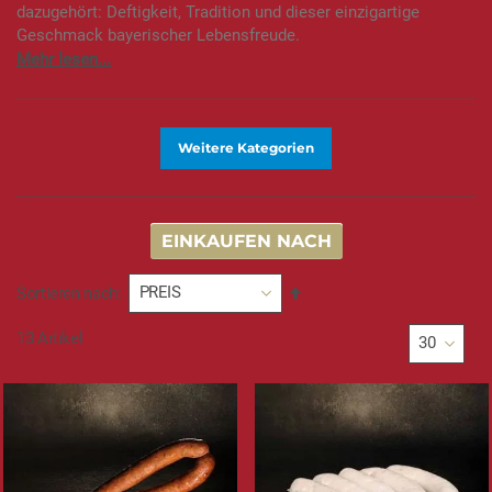
dazugehört: Deftigkeit, Tradition und dieser einzigartige
Geschmack bayerischer Lebensfreude.
Weitere Kategorien
EINKAUFEN NACH
In
Sortieren nach
absteigender
Reihenfolge
13
Artikel