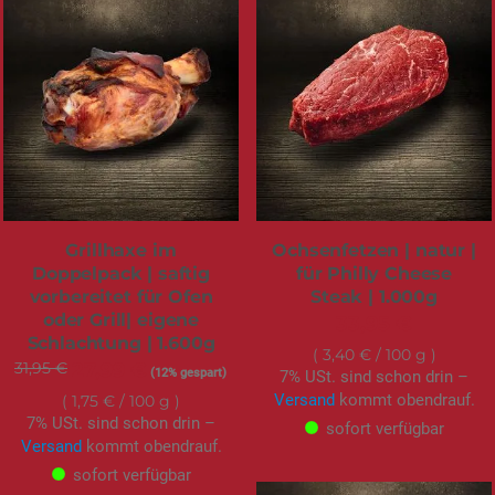
Grillhaxe im
Ochsenfetzen | natur |
Doppelpack | saftig
für Philly Cheese
vorbereitet für Ofen
Steak | 1.000g
oder Grill| eigene
33,95 €
Schlachtung | 1.600g
3,40 €
/ 100 g
31,95 €
Sonderangebot
27,99 €
(12% gespart)
7% USt. sind schon drin –
Versand
kommt obendrauf.
1,75 €
/ 100 g
7% USt. sind schon drin –
sofort verfügbar
Versand
kommt obendrauf.
sofort verfügbar