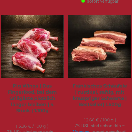
sofort verfügbar
Pig Wings | Das
Fränkisches Schäufele
Fingerfood, bei dem
| rustikal, saftig, mit
Grillgäste plötzlich
knuspriger Schwarte |
länger bleiben | 4
Bestseller| 1.500g
Stück | 1.100g
39,95 €
36,99 €
2,66 €
/ 100 g
7% USt. sind schon drin –
3,36 €
/ 100 g
7% USt. sind schon drin –
Versand
kommt obendrauf.