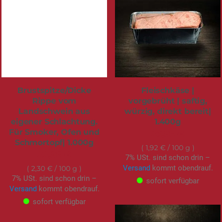
Brustspitze/Dicke
Fleischkäse |
Rippe vom
vorgebrüht | saftig,
Landschwein aus
würzig, direkt bereit|
eigener Schlachtung.
1.400g
Für Smoker, Ofen und
26,95 €
Schmortopf| 1.000g
1,92 €
/ 100 g
22,95 €
7% USt. sind schon drin –
Versand
kommt obendrauf.
2,30 €
/ 100 g
7% USt. sind schon drin –
sofort verfügbar
Versand
kommt obendrauf.
sofort verfügbar