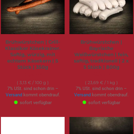
Brühwürstchen | Grill-
Brühwürstchen |
Klassiker Käsekrainer.
Bayrische
Saftig, würzig, mit
Weißwürstchen | fein,
echtem Käsekern | 5
saftig, traditionell | 2 x
Stück | 350g
5 Stück | 800g
10,95 €
18,95 €
3,13 €
/ 100 g
23,69 €
/ 1 kg
7% USt. sind schon drin –
7% USt. sind schon drin –
Versand
kommt obendrauf.
Versand
kommt obendrauf.
sofort verfügbar
sofort verfügbar