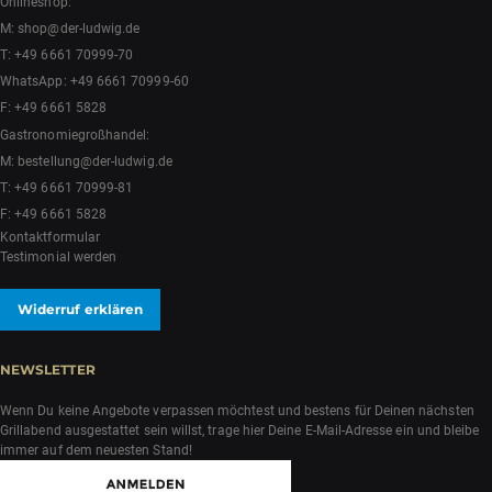
Onlineshop:
M:
shop@der-ludwig.de
T:
+49 6661 70999-70
WhatsApp:
+49 6661 70999-60
F: +49 6661 5828
Gastronomiegroßhandel:
M:
bestellung@der-ludwig.de
T:
+49 6661 70999-81
F: +49 6661 5828
Kontaktformular
Testimonial werden
Widerruf erklären
NEWSLETTER
Wenn Du keine Angebote verpassen möchtest und bestens für Deinen nächsten
Grillabend ausgestattet sein willst, trage hier Deine E-Mail-Adresse ein und bleibe
immer auf dem neuesten Stand!