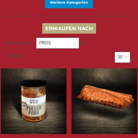
Weitere Kategorien
EINKAUFEN NACH
In
Sortieren nach
absteigender
Reihenfolge
7
Artikel