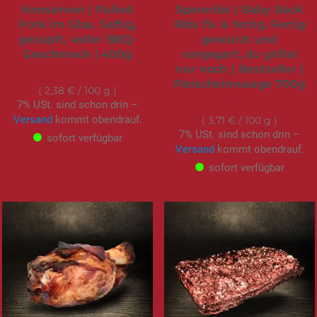
Konserven | Pulled
Spareribs | Baby Back
Pork im Glas. Saftig,
Ribs fix & fertig. Fertig
gezupft, voller BBQ-
gewürzt und
Geschmack | 400g
vorgegart, du grillst
nur noch | Bestseller |
9,50 €
Fleischeinwaage 700g
2,38 €
/ 100 g
25,95 €
7% USt. sind schon drin –
Versand
kommt obendrauf.
3,71 €
/ 100 g
7% USt. sind schon drin –
sofort verfügbar
Versand
kommt obendrauf.
sofort verfügbar