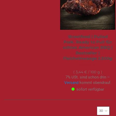
Streetfood | Pulled
Pork. Ready to Pull für
echtes American BBQ |
Bestseller |
Fleicheinwaage 2.500g
85,95 €
3,44 €
/ 100 g
7% USt. sind schon drin –
Versand
kommt obendrauf.
sofort verfügbar