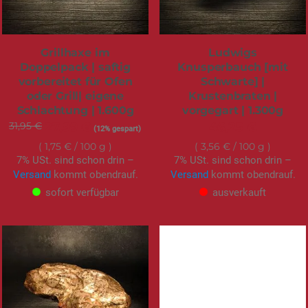
Grillhaxe im
Ludwigs
Doppelpack | saftig
Knusperbauch [mit
vorbereitet für Ofen
Schwarte] |
oder Grill| eigene
Krustenbraten |
Schlachtung | 1.600g
vorgegart | 1.300g
31,95 €
Sonderangebot
27,99 €
46,25 €
(12% gespart)
1,75 €
/ 100 g
3,56 €
/ 100 g
7% USt. sind schon drin –
7% USt. sind schon drin –
Versand
kommt obendrauf.
Versand
kommt obendrauf.
sofort verfügbar
ausverkauft