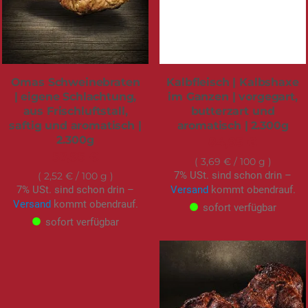
Omas Schweinebraten
Kalbfleisch | Kalbshaxe
| eigene Schlachtung,
im Ganzen | vorgegart,
aus Frischluftstall,
butterzart und
saftig und aromatisch |
aromatisch | 2.300g
2.300g
84,95 €
57,95 €
3,69 €
/ 100 g
7% USt. sind schon drin –
2,52 €
/ 100 g
7% USt. sind schon drin –
Versand
kommt obendrauf.
Versand
kommt obendrauf.
sofort verfügbar
sofort verfügbar