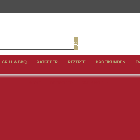
Suche
GRILL & BBQ
RATGEBER
REZEPTE
PROFIKUNDEN
T
%SALE
BESTSELLER
RIND & KALB