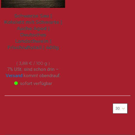
Schwarze Sau |
Kotelett mit Schwarte |
Asche Aged |
Deutsches
Landschwein |
Frischluftstall | 400g
15,50 €
3,88 €
/ 100 g
7% USt. sind schon drin –
Versand
kommt obendrauf.
sofort verfügbar