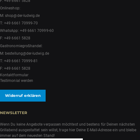
F: +49 6661 5828
Onlineshop:
M:
shop@der-ludwig.de
T:
+49 6661 70999-70
WhatsApp:
+49 6661 70999-60
F: +49 6661 5828
Gastronomiegroßhandel:
M:
bestellung@der-ludwig.de
T:
+49 6661 70999-81
F: +49 6661 5828
Kontaktformular
Testimonial werden
Widerruf erklären
NEWSLETTER
Wenn Du keine Angebote verpassen möchtest und bestens für Deinen nächsten
Grillabend ausgestattet sein willst, trage hier Deine E-Mail-Adresse ein und bleibe
immer auf dem neuesten Stand!