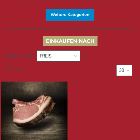
Weitere Kategorien
EINKAUFEN NACH
In
Sortieren nach
absteigender
Reihenfolge
1
Eintrag