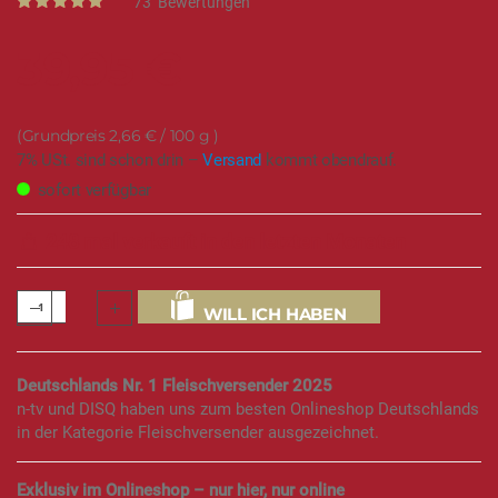
Rating:
73
Bewertungen
99
100
% of
39,95 €
2,66 €
/ 100 g
7% USt. sind schon drin –
Versand
kommt obendrauf.
sofort verfügbar
248 mal verkauft in den letzten Monaten
WILL ICH HABEN
Deutschlands Nr. 1 Fleischversender 2025
n-tv und DISQ haben uns zum besten Onlineshop Deutschlands
in der Kategorie Fleischversender ausgezeichnet.
Exklusiv im Onlineshop – nur hier, nur online