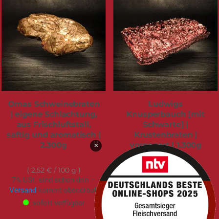
Omas Schweinebraten
Ludwigs
| eigene Schlachtung,
Knusperbauch [mit
aus Frischluftstall,
Schwarte] |
saftig und aromatisch |
Krustenbraten |
2.300g
vorgegart | 1.300g
×
57,95 €
46,25 €
2,52 €
/ 100 g
3,56 €
/ 100 g
7% USt. sind schon drin –
7% USt. sind schon drin –
Versand
kommt obendrauf.
Versand
kommt obendrauf.
sofort verfügbar
ausverkauft