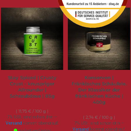
Stay Spiced | Crusty
Konserven |
Crust - knuspriger
Fränkisches Schäufele.
Allrounder |
Der Klassiker der
Schraubdose | 85g
fränkischen Küche |
400g
9,99 €
10,95 €
11,75 €
/ 100 g
7% USt. sind schon drin –
2,74 €
/ 100 g
Versand
kommt obendrauf.
7% USt. sind schon drin –
Versand
kommt obendrauf.
sofort verfügbar