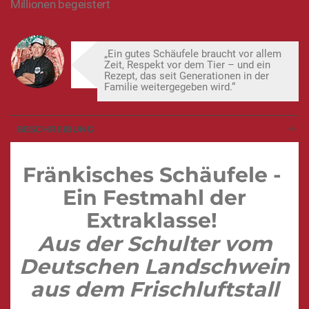
Millionen begeistert
„Ein gutes Schäufele braucht vor allem
Zeit, Respekt vor dem Tier – und ein
Rezept, das seit Generationen in der
Familie weitergegeben wird.“
BESCHREIBUNG
Fränkisches Schäufele -
Ein Festmahl der
Extraklasse!
Aus der Schulter vom
Deutschen Landschwein
aus dem Frischluftstall