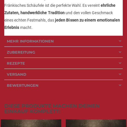
Fränkisches Schäufele ist die perfekte Wahl. Es vereint
ehrliche
Zutaten, handwerkliche Tradition
und den vollen Geschmack
eines echten Festmahls, das
jeden Bissen zu einem emotionalen
Erlebnis
macht.
MEHR INFORMATIONEN
ZUBEREITUNG
REZEPTE
VERSAND
BEWERTUNGEN
DIESE PRODUKTE MACHEN DEINEN
EINKAUF KOMPLETT: