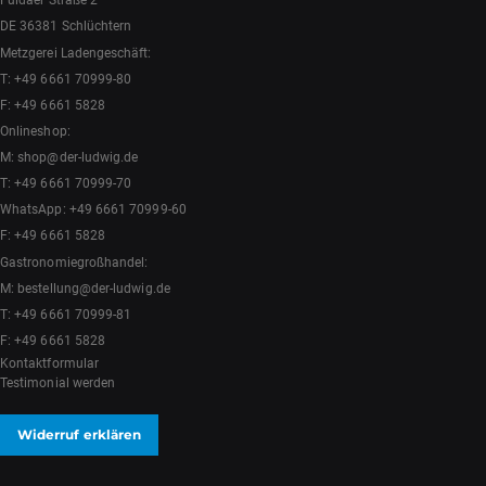
Fuldaer Straße 2
DE 36381 Schlüchtern
Metzgerei Ladengeschäft:
T:
+49 6661 70999-80
F: +49 6661 5828
Onlineshop:
M:
shop@der-ludwig.de
T:
+49 6661 70999-70
WhatsApp:
+49 6661 70999-60
F: +49 6661 5828
Gastronomiegroßhandel:
M:
bestellung@der-ludwig.de
T:
+49 6661 70999-81
F: +49 6661 5828
Kontaktformular
Testimonial werden
Widerruf erklären