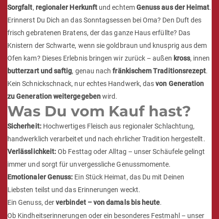
Sorgfalt
,
regionaler Herkunft
und echtem
Genuss aus der Heimat
.
Erinnerst Du Dich an das Sonntagsessen bei Oma? Den Duft des
frisch gebratenen Bratens, der das ganze Haus erfüllte? Das
Knistern der Schwarte, wenn sie goldbraun und knusprig aus dem
Ofen kam? Dieses Erlebnis bringen wir zurück – außen
kross
, innen
butterzart und saftig
, genau nach
fränkischem Traditionsrezept
.
Kein Schnickschnack, nur echtes Handwerk, das
von Generation
zu Generation weitergegeben
wird.
Was Du vom Kauf hast?
Sicherheit:
Hochwertiges Fleisch aus regionaler Schlachtung,
handwerklich verarbeitet und nach ehrlicher Tradition hergestellt.
Verlässlichkeit:
Ob Festtag oder Alltag – unser Schäufele gelingt
immer und sorgt für unvergessliche Genussmomente.
Emotionaler Genuss:
Ein Stück Heimat, das Du mit Deinen
Liebsten teilst und das Erinnerungen weckt.
Ein Genuss, der
verbindet – von damals bis heute
.
Ob Kindheitserinnerungen oder ein besonderes Festmahl – unser