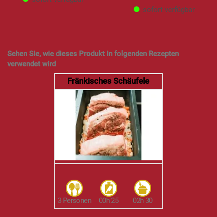
sofort verfügbar
Sehen Sie, wie dieses Produkt in folgenden Rezepten
verwendet wird
Fränkisches Schäufele
3 Personen
00h 25
02h 30