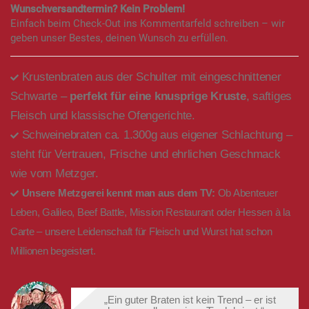
Wunschversandtermin? Kein Problem!
Einfach beim Check-Out ins Kommentarfeld schreiben – wir
geben unser Bestes, deinen Wunsch zu erfüllen.
Krustenbraten aus der Schulter mit eingeschnittener
Schwarte –
perfekt für eine knusprige Kruste
, saftiges
Fleisch und klassische Ofengerichte.
Schweinebraten ca. 1.300g aus eigener Schlachtung –
steht für Vertrauen, Frische und ehrlichen Geschmack
wie vom Metzger.
Unsere Metzgerei kennt man aus dem TV:
Ob Abenteuer
Leben, Galileo, Beef Battle, Mission Restaurant oder Hessen à la
Carte – unsere Leidenschaft für Fleisch und Wurst hat schon
Millionen begeistert.
„Ein guter Braten ist kein Trend – er ist