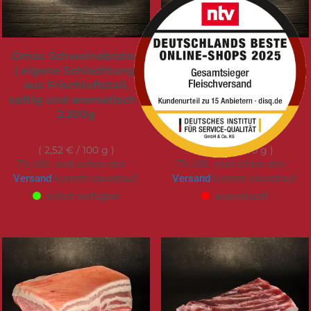
Omas Schweinebraten
Ludwigs
| eigene Schlachtung,
Knusperbauch [mit
aus Frischluftstall,
Schwarte] |
saftig und aromatisch |
Krustenbraten |
2.300g
vorgegart | 1.300g
57,95 €
46,25 €
2,52 €
/ 100 g
3,56 €
/ 100 g
7% USt. sind schon drin –
7% USt. sind schon drin –
Versand
kommt obendrauf.
Versand
kommt obendrauf.
sofort verfügbar
ausverkauft