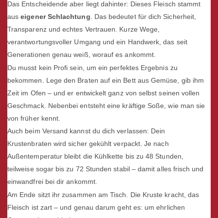
Das Entscheidende aber liegt dahinter: Dieses Fleisch stammt
aus
eigener Schlachtung
. Das bedeutet für dich Sicherheit,
Transparenz und echtes Vertrauen. Kurze Wege,
verantwortungsvoller Umgang und ein Handwerk, das seit
Generationen genau weiß, worauf es ankommt.
Du musst kein Profi sein, um ein perfektes Ergebnis zu
bekommen. Lege den Braten auf ein Bett aus Gemüse, gib ihm
Zeit im Ofen – und er entwickelt ganz von selbst seinen vollen
Geschmack. Nebenbei entsteht eine kräftige Soße, wie man sie
von früher kennt.
Auch beim Versand kannst du dich verlassen: Dein
Krustenbraten wird sicher gekühlt verpackt. Je nach
Außentemperatur bleibt die Kühlkette bis zu 48 Stunden,
teilweise sogar bis zu 72 Stunden stabil – damit alles frisch und
einwandfrei bei dir ankommt.
Am Ende sitzt ihr zusammen am Tisch. Die Kruste kracht, das
Fleisch ist zart – und genau darum geht es: um ehrlichen