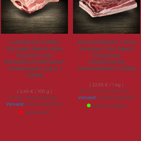
Ludwigs Pork Belly.
Schweinebauch | ohne
Dry Aged Bauch ohne
Knochen | Dry Aged |
Knochen vom
Deutsches
Schwäbisch-Hällischen
Landschwein|
Landschwein g.g.A. |
Frischluftstall | 1.000g
1.000g
22,95 €
23,95 €
22,95 €
/ 1 kg
7% USt. sind schon drin –
2,40 €
/ 100 g
7% USt. sind schon drin –
Versand
kommt obendrauf.
Versand
kommt obendrauf.
sofort verfügbar
ausverkauft