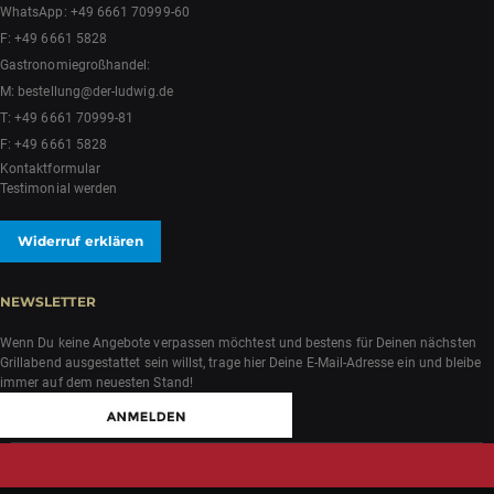
WhatsApp:
+49 6661 70999-60
F: +49 6661 5828
Gastronomiegroßhandel:
M:
bestellung@der-ludwig.de
T:
+49 6661 70999-81
F: +49 6661 5828
Kontaktformular
Testimonial werden
Widerruf erklären
NEWSLETTER
Wenn Du keine Angebote verpassen möchtest und bestens für Deinen nächsten
Grillabend ausgestattet sein willst, trage hier Deine E-Mail-Adresse ein und bleibe
immer auf dem neuesten Stand!