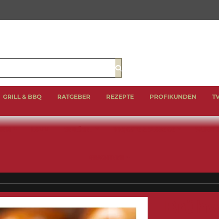
Suche
GRILL & BBQ
RATGEBER
REZEPTE
PROFIKUNDEN
T
EIN
LAMM
GEFLÜGEL
BBQ CUTS & CLASSICS
WURST 
GESCHENKE
Brühw