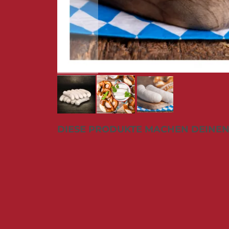
Zum
DIESE PRODUKTE MACHEN DEINEN
Anfang
der
Bildergalerie
springen