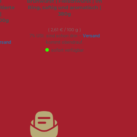
e
Brühwurst | Fleischwurst | im
tierte
Ring, saftig und aromatisch |
|
380g
500g
9,90 €
2,61 €
/ 100 g
7% USt. sind schon drin –
Versand
rsand
kommt obendrauf.
sofort verfügbar