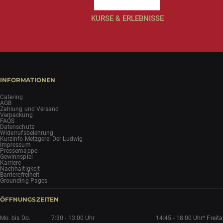
KURSE & ERLEBNISSE
INFORMATIONEN
Catering
AGB
Zahlung und Versand
Verpackung
FAQS
Datenschutz
Widerrufsbelehrung
Kurzinfo Metzgerei Der Ludwig
Impressum
Pressemappe
Gewinnspiel
Karriere
Nachhaltigkeit
Barrierefreiheit
Grounding Pages
ÖFFNUNGSZEITEN
Mo. bis Do.
7:30 - 13:00 Uhr
14:45 - 18:00 Uhr*
Freit