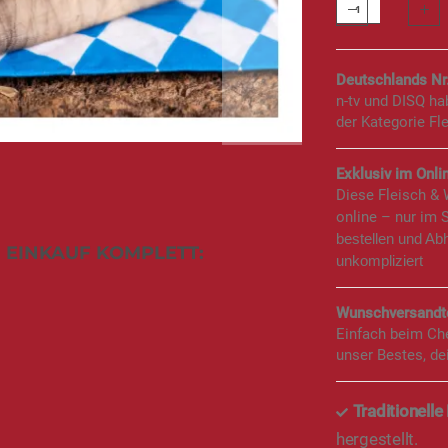
Deutschlands Nr
n-tv und DISQ h
der Kategorie Fl
Exklusiv im Onlin
Diese Fleisch &
online – nur im 
bestellen und Ab
 EINKAUF KOMPLETT:
unkompliziert
Wunschversandte
Einfach beim Ch
unser Bestes, de
Traditionell
hergestellt.