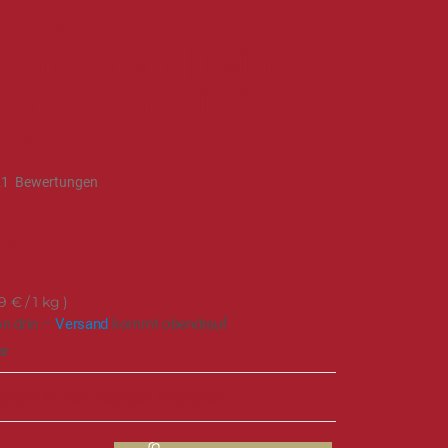
sche
ürstchen | fein,
 traditionell | 2
ück | 800g
21
Bewertungen
 €
9 €
/ 1 kg
on drin –
Versand
kommt obendrauf.
ar
kauft in den letzten Monaten