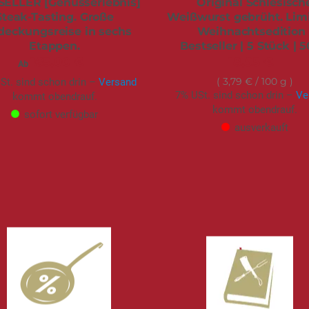
SELLER [Genusserlebnis]
Original Schlesisch
Steak-Tasting. Große
Weißwurst gebrüht. Limi
deckungsreise in sechs
Weihnachtsedition 
Etappen.
Bestseller | 5 Stück | 
165,00 €
18,95 €
Ab
3,79 €
/ 100 g
St. sind schon drin –
Versand
7% USt. sind schon drin –
Ve
kommt obendrauf.
kommt obendrauf.
sofort verfügbar
ausverkauft