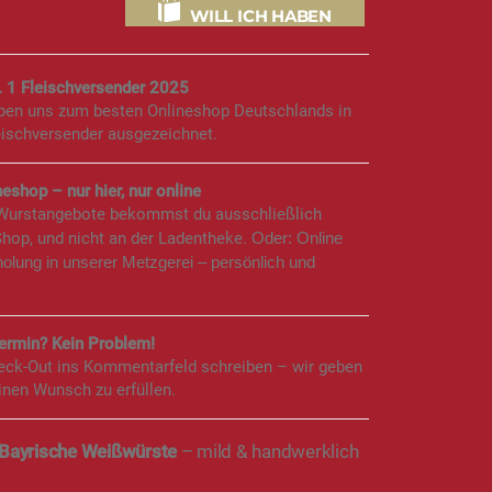
WILL ICH HABEN
. 1 Fleischversender 2025
aben uns zum besten Onlineshop Deutschlands in
eischversender ausgezeichnet.
eshop – nur hier, nur online
 Wurstangebote bekommst du ausschließlich
Shop, und nicht an der Ladentheke.
Oder: Online
holung in unserer Metzgerei – persönlich und
rmin? Kein Problem!
eck-Out ins Kommentarfeld schreiben – wir geben
inen Wunsch zu erfüllen.
e Bayrische Weißwürste
– mild & handwerklich