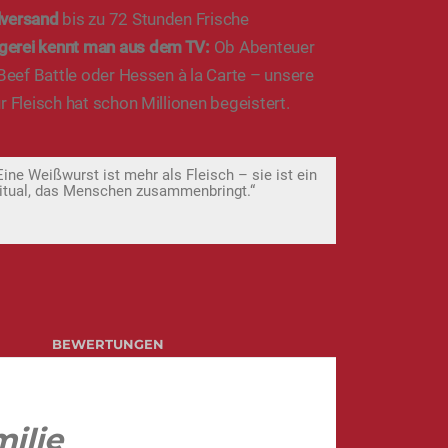
lversand
bis zu 72 Stunden Frische
gerei kennt man aus dem TV:
Ob Abenteuer
 Beef Battle oder Hessen à la Carte – unsere
r Fleisch hat schon Millionen begeistert.
Eine Weißwurst ist mehr als Fleisch – sie ist ein
itual, das Menschen zusammenbringt.“
BEWERTUNGEN
milie