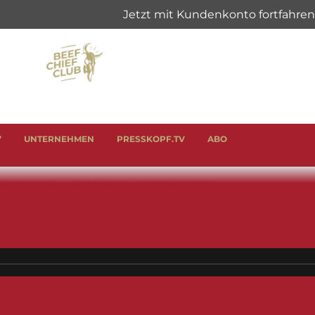
V
UNTERNEHMEN
PRESSKOPF.TV
ABO
& SCHINKEN
ANLÄSSE
GENUSSHELFER
ürstchen |