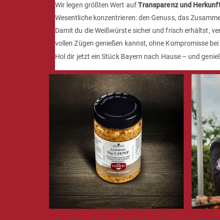
Wir legen größten Wert auf
Transparenz und Herkunf
Wesentliche konzentrieren: den Genuss, das Zusamm
Damit du die Weißwürste sicher und frisch erhältst, verp
vollen Zügen genießen kannst, ohne Kompromisse bei
Hol dir jetzt ein Stück Bayern nach Hause – und geni