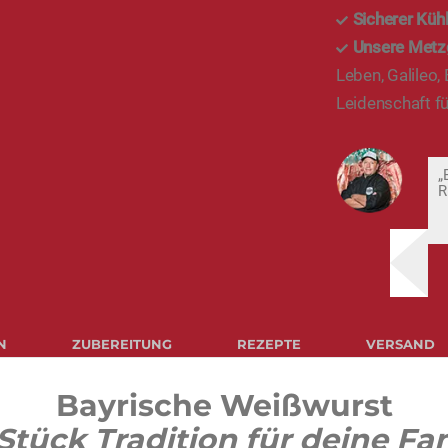
Sicherer Küh
Unsere Metz
Leben, Galileo,
Leidenschaft fü
„
R
N
ZUBEREITUNG
REZEPTE
VERSAND
Bayrische Weißwurst
Stück Tradition für deine Fa