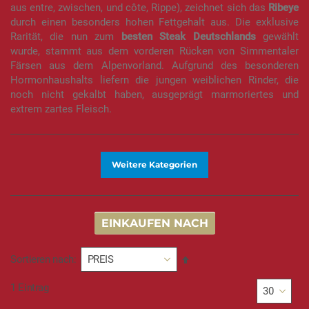
aus entre, zwischen, und côte, Rippe), zeichnet sich das
Ribeye
durch einen besonders hohen Fettgehalt aus. Die exklusive
Rarität, die nun zum
besten Steak Deutschlands
gewählt
wurde, stammt aus dem vorderen Rücken von Simmentaler
Färsen aus dem Alpenvorland. Aufgrund des besonderen
Hormonhaushalts liefern die jungen weiblichen Rinder, die
noch nicht gekalbt haben, ausgeprägt marmoriertes und
extrem zartes Fleisch.
Weitere Kategorien
EINKAUFEN NACH
In
Sortieren nach
absteigender
Reihenfolge
1
Eintrag