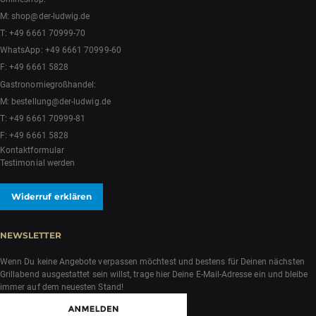
M:
shop@der-ludwig.de
T:
+49 6661 70999-70
WhatsApp:
+49 6661 70999-60
F: +49 6661 5828
Gastronomiegroßhandel:
M:
bestellung@der-ludwig.de
T:
+49 6661 70999-81
F: +49 6661 5828
Kontaktformular
Testimonial werden
Widerruf erklären
NEWSLETTER
Wenn Du keine Angebote verpassen möchtest und bestens für Deinen nächsten
Grillabend ausgestattet sein willst, trage hier Deine E-Mail-Adresse ein und bleibe
immer auf dem neuesten Stand!