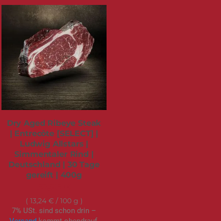
Dry Aged Ribeye Steak
| Entrecôte [SELECT] |
Ludwig Allstars |
Simmentaler Rind |
Deutschland | 30 Tage
gereift | 400g
52,95 €
13,24 €
/ 100 g
7% USt. sind schon drin –
Versand
kommt obendrauf.