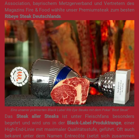
Association, bayrischem Metzgerverband und Vertretern des
Magazins Fire & Food wählte unser Premiumsteak zum besten
Ribeye Steak Deutschlands
.
Eins unserer prämierten Black Label RIb Eye Steaks mit dem Pokal "Best Steak"
Das
Steak aller Steaks
ist unter Fleischfans besonders
begehrt und wird uns in der
Black-Label-Produktrange
, einer
High-End-Linie mit maximaler Qualitätsstufe, geführt. Oft auch
bekannt unter dem Namen Entrecôte (setzt sich zusammen