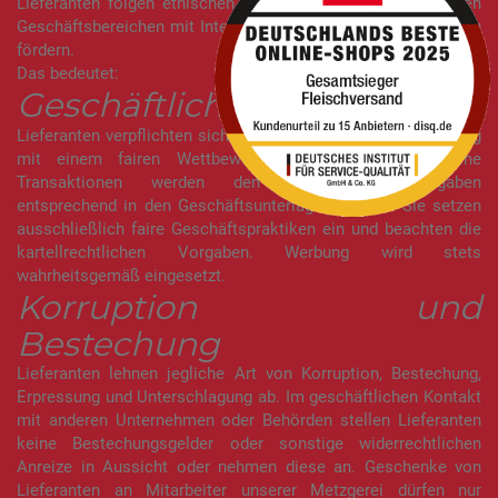
Lieferanten folgen ethischen Standards und handeln in allen
Geschäftsbereichen mit Integrität und bemühen sich, diese zu
fördern.
Das bedeutet:
Geschäftliche Integrität
Lieferanten verpflichten sich dazu, ihre Geschäfte im Einklang
mit einem fairen Wettbewerb zu führen. Geschäftliche
Transaktionen werden den gesetzlichen Vorgaben
entsprechend in den Geschäftsunterlagen erfasst. Sie setzen
ausschließlich faire Geschäftspraktiken ein und beachten die
kartellrechtlichen Vorgaben. Werbung wird stets
wahrheitsgemäß eingesetzt.
Korruption und
Bestechung
Lieferanten lehnen jegliche Art von Korruption, Bestechung,
Erpressung und Unterschlagung ab. Im geschäftlichen Kontakt
mit anderen Unternehmen oder Behörden stellen Lieferanten
keine Bestechungsgelder oder sonstige widerrechtlichen
Anreize in Aussicht oder nehmen diese an. Geschenke von
Lieferanten an Mitarbeiter unserer Metzgerei dürfen nur