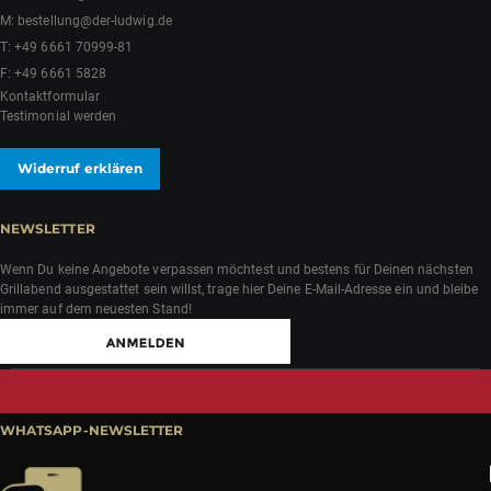
M:
bestellung@der-ludwig.de
T:
+49 6661 70999-81
F: +49 6661 5828
Kontaktformular
Testimonial werden
Widerruf erklären
NEWSLETTER
Wenn Du keine Angebote verpassen möchtest und bestens für Deinen nächsten
Grillabend ausgestattet sein willst, trage hier Deine E-Mail-Adresse ein und bleibe
immer auf dem neuesten Stand!
WHATSAPP-NEWSLETTER