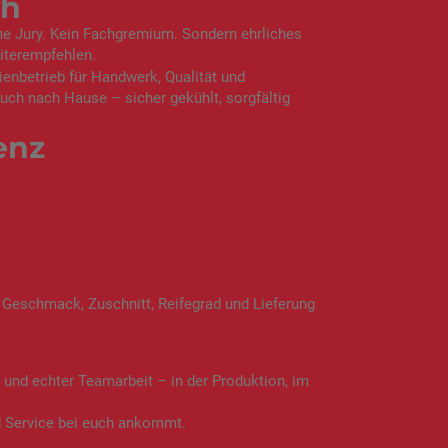
ch
ne Jury. Kein Fachgremium. Sondern ehrliches
eiterempfehlen.
lienbetrieb für Handwerk, Qualität und
euch nach Hause – sicher gekühlt, sorgfältig
enz
n. Geschmack, Zuschnitt, Reifegrad und Lieferung
n und echter Teamarbeit – in der Produktion, im
nd Service bei euch ankommt.