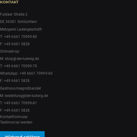
KONTAKT
Fuldaer Straße 2
DE 36381 Schlüchtern
Metzgerei Ladengeschäft:
T:
+49 6661 70999-80
F: +49 6661 5828
Onlineshop:
M:
shop@der-ludwig.de
T:
+49 6661 70999-70
WhatsApp:
+49 6661 70999-60
F: +49 6661 5828
Gastronomiegroßhandel:
M:
bestellung@der-ludwig.de
T:
+49 6661 70999-81
F: +49 6661 5828
Kontaktformular
Testimonial werden
Widerruf erklären