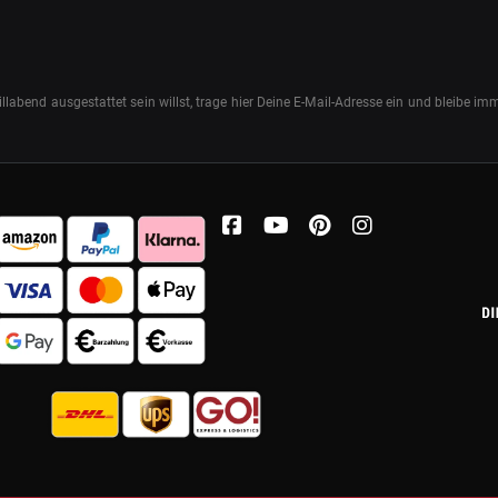
abend ausgestattet sein willst, trage hier Deine E-Mail-Adresse ein und bleibe i