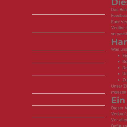
Die
KARRIERE - DEIN NEUER JOB
BEI UNS
Das Bes
Feedback
VIDEOPODCAST - DER LETZTE
Euer Ver
BISS
Verlässl
verpackt
AUSZEICHNUNGEN &
Han
ANERKENNUNGEN
Was uns
Ei
CATERING
So
Dr
NACHHALTIGKEITSMANAGEMENT
Un
Zu
VERHALTENSKODEX FÜR
Unser Zi
LIEFERANTEN
müssen s
Ein
ÖFFNUNGSZEITEN & KONTAKT
Dieser A
LEITBILD
Verkauf,
Vor alle
TEAM
Dafür sa