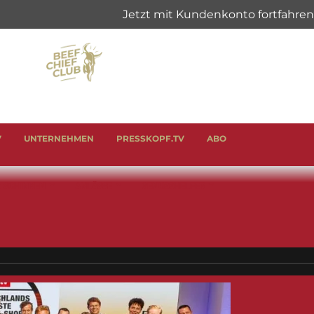
V
UNTERNEHMEN
PRESSKOPF.TV
ABO
& SCHINKEN
ANLÄSSE
GENUSSHELFER