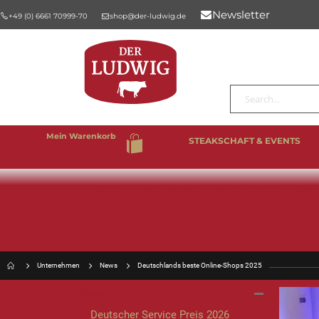
Newsletter
+49 (0) 6661 70999-70
shop@der-ludwig.de
Suche
Mein Warenkorb
STEAKSCHAFT & EVENTS
%SALE
BESTSELLER
RIND & KALB
SCHW
Unternehmen
News
Deutschlands beste Online-Shops 2025
NEWS
Deutscher Service Preis 2026