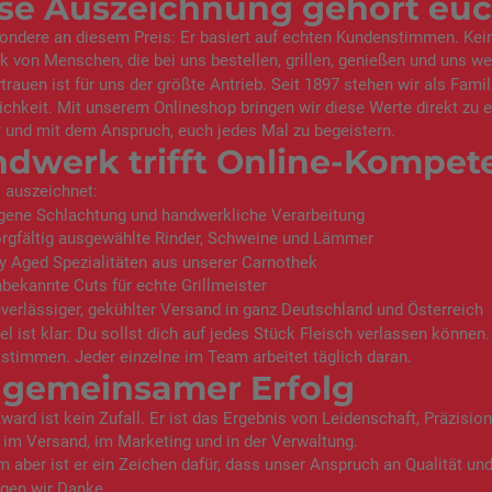
se Auszeichnung gehört eu
ondere an diesem Preis: Er basiert auf echten Kundenstimmen. Kei
 von Menschen, die bei uns bestellen, grillen, genießen und uns w
trauen ist für uns der größte Antrieb. Seit 1897 stehen wir als Fami
ichkeit. Mit unserem Onlineshop bringen wir diese Werte direkt zu 
 und mit dem Anspruch, euch jedes Mal zu begeistern.
dwerk trifft Online-Kompet
 auszeichnet:
gene Schlachtung und handwerkliche Verarbeitung
rgfältig ausgewählte Rinder, Schweine und Lämmer
y Aged Spezialitäten aus unserer Carnothek
bekannte Cuts für echte Grillmeister
verlässiger, gekühlter Versand in ganz Deutschland und Österreich
el ist klar: Du sollst dich auf jedes Stück Fleisch verlassen könne
timmen. Jeder einzelne im Team arbeitet täglich daran.
 gemeinsamer Erfolg
ward ist kein Zufall. Er ist das Ergebnis von Leidenschaft, Präzisio
 im Versand, im Marketing und in der Verwaltung.
m aber ist er ein Zeichen dafür, dass unser Anspruch an Qualität u
gen wir Danke.