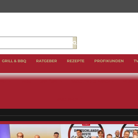
Suche
GRILL & BBQ
RATGEBER
REZEPTE
PROFIKUNDEN
T
EIN
LAMM
GEFLÜGEL
BBQ CUTS & CLASSICS
WURST 
GESCHENKE