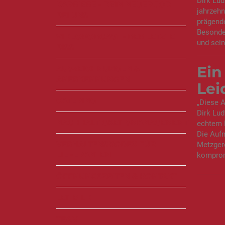
Dirk Lud
KARRIERE - DEIN NEUER JOB
jahrzehn
BEI UNS
prägende
Besonde
VIDEOPODCAST - DER LETZTE
und sein
BISS
Ein
AUSZEICHNUNGEN &
ANERKENNUNGEN
Lei
CATERING
„Diese A
Dirk Lud
NACHHALTIGKEITSMANAGEMENT
echtem H
Die Aufn
VERHALTENSKODEX FÜR
Metzgere
LIEFERANTEN
kompromi
ÖFFNUNGSZEITEN & KONTAKT
LEITBILD
TEAM