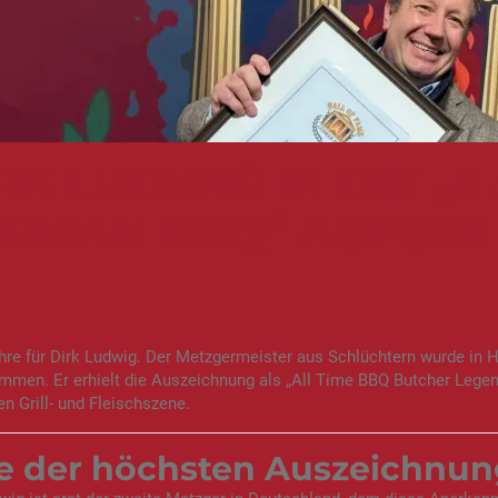
RK LUDWIG IN DIE „
ERMAN BBQ“ AUFGE
re für Dirk Ludwig. Der Metzgermeister aus Schlüchtern wurde in 
men. Er erhielt die Auszeichnung als „All Time BBQ Butcher Legen
n Grill- und Fleischszene.
e der höchsten Auszeichnu