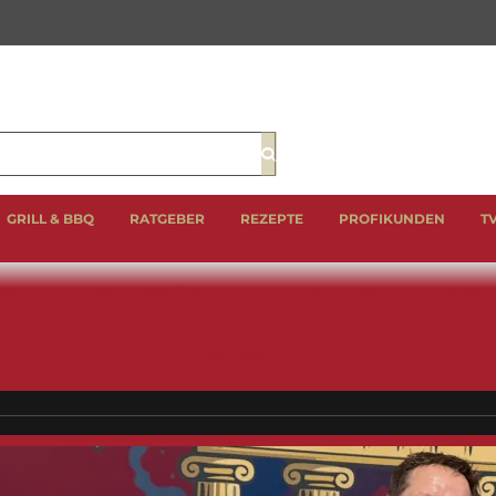
Suche
GRILL & BBQ
RATGEBER
REZEPTE
PROFIKUNDEN
T
EIN
LAMM
GEFLÜGEL
BBQ CUTS & CLASSICS
WURST 
GESCHENKE