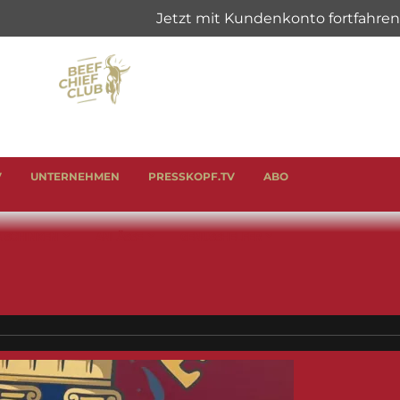
V
UNTERNEHMEN
PRESSKOPF.TV
ABO
& SCHINKEN
ANLÄSSE
GENUSSHELFER