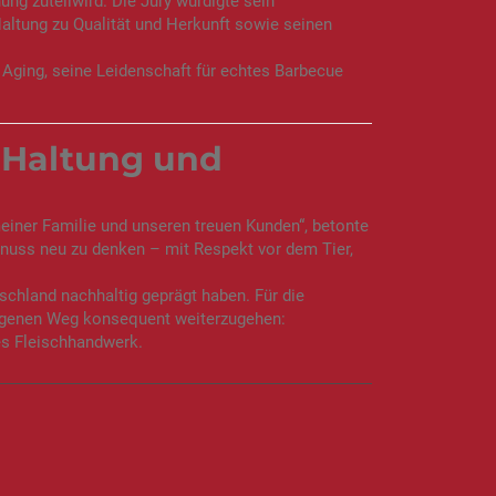
ng zuteilwird. Die Jury würdigte sein
Haltung zu Qualität und Herkunft sowie seinen
Aging, seine Leidenschaft für echtes Barbecue
 Haltung und
iner Familie und unseren treuen Kunden“, betonte
genuss neu zu denken – mit Respekt vor dem Tier,
schland nachhaltig geprägt haben. Für die
lagenen Weg konsequent weiterzugehen:
es Fleischhandwerk.