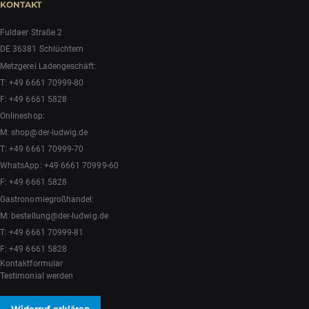
KONTAKT
Fuldaer Straße 2
DE 36381 Schlüchtern
Metzgerei Ladengeschäft:
T:
+49 6661 70999-80
F: +49 6661 5828
Onlineshop:
M:
shop@der-ludwig.de
T:
+49 6661 70999-70
WhatsApp:
+49 6661 70999-60
F: +49 6661 5828
Gastronomiegroßhandel:
M:
bestellung@der-ludwig.de
T:
+49 6661 70999-81
F: +49 6661 5828
Kontaktformular
Testimonial werden
Widerruf erklären