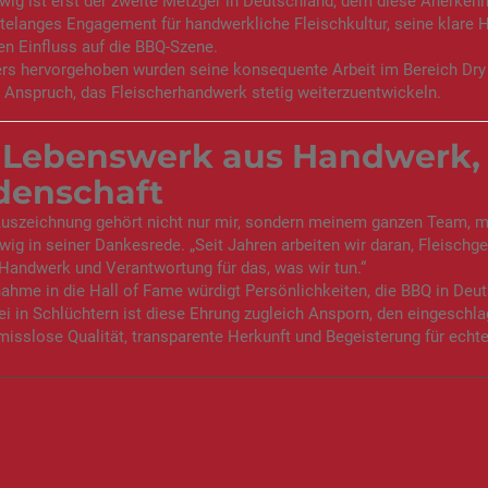
wig ist erst der zweite Metzger in Deutschland, dem diese Anerkennu
telanges Engagement für handwerkliche Fleischkultur, seine klare 
n Einfluss auf die BBQ-Szene.
rs hervorgehoben wurden seine konsequente Arbeit im Bereich Dry 
 Anspruch, das Fleischerhandwerk stetig weiterzuentwickeln.
 Lebenswerk aus Handwerk,
denschaft
uszeichnung gehört nicht nur mir, sondern meinem ganzen Team, me
wig in seiner Dankesrede. „Seit Jahren arbeiten wir daran, Fleisch
andwerk und Verantwortung für das, was wir tun.“
ahme in die Hall of Fame würdigt Persönlichkeiten, die BBQ in Deut
i in Schlüchtern ist diese Ehrung zugleich Ansporn, den eingesch
sslose Qualität, transparente Herkunft und Begeisterung für echt