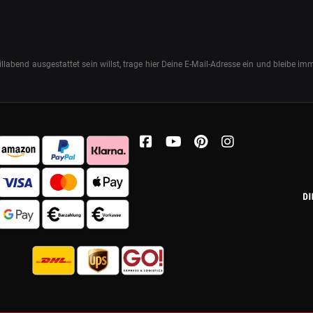
abend ausgestattet sein willst, trage hier Deine E-Mail-Adresse ein und bleibe i