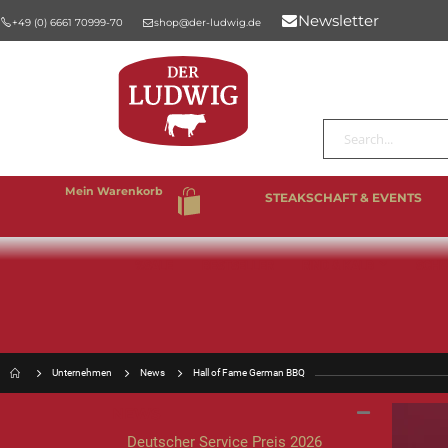
Newsletter
+49 (0) 6661 70999-70
shop@der-ludwig.de
Suche
Mein Warenkorb
STEAKSCHAFT & EVENTS
%SALE
BESTSELLER
RIND & KALB
SCHW
Unternehmen
News
Hall of Fame German BBQ
NEWS
Deutscher Service Preis 2026