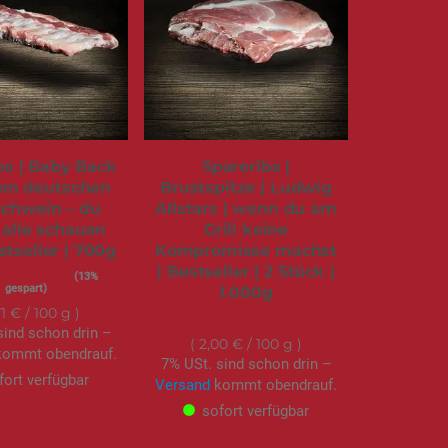
bs | Baby Back
Spareribs |
om deutschen
Brustspitze | Ludwig
chwein – du
Allstars | wenn du am
, alle schauen
Grill keine
stseller | 700g
Kompromisse machst
| Bestseller | 2 Stück |
Sonderangebot
18,99 €
(13%
gespart)
1.000g
71 €
/ 100 g
19,95 €
sind schon drin –
2,00 €
/ 100 g
ommt obendrauf.
7% USt. sind schon drin –
fort verfügbar
Versand
kommt obendrauf.
sofort verfügbar