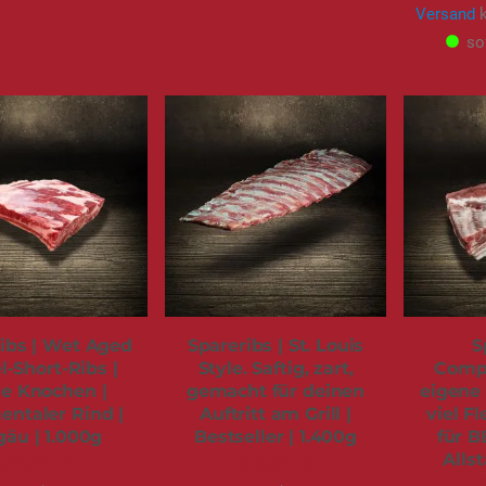
Versand
k
so
ibs | Wet Aged
Spareribs | St. Louis
S
l-Short-Ribs |
Style. Saftig, zart,
Compe
e Knochen |
gemacht für deinen
eigene 
ntaler Rind |
Auftritt am Grill |
viel Fl
gäu | 1.000g
Bestseller | 1.400g
für B
Allst
34,50 €
38,95 €