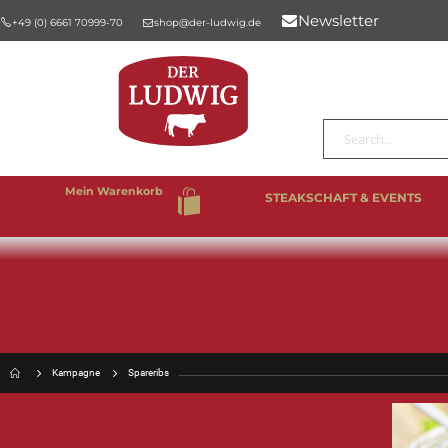
Newsletter
+49 (0) 6661 70999-70
shop@der-ludwig.de
Suche
Mein Warenkorb
STEAKSCHAFT & EVENTS
%SALE
BESTSELLER
RIND & KALB
SCHW
Kampagne
Spareribs