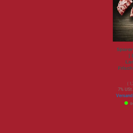
Sparer
|
La
Frisch
1
7% USt.
Versand
s