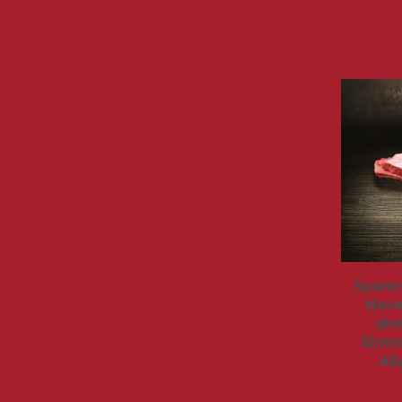
Sparer
Nave
ohn
Simme
All