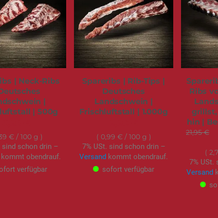
ibs | Neck-Ribs
Spareribs | Rib-Tips |
Spareri
 Deutsches
Deutsches
Ribs v
ndschwein |
Landschwein |
Lands
luftstall | 500g
Frischluftstall | 1.000g
grillst
hin | Be
6,95 €
9,90 €
21,95 €
,39 €
/ 100 g
0,99 €
/ 100 g
 sind schon drin –
7% USt. sind schon drin –
2,
kommt obendrauf.
Versand
kommt obendrauf.
7% USt. 
ofort verfügbar
sofort verfügbar
Versand
k
so