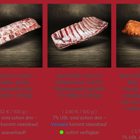
eribs | Kalbs-
Spareribs Lamm |
Spareri
nribs. Zarte
Rhönschaf, voll im
Ribs 
letteribs mit
Geschmack, perfekt
Fertig
akter | 600g
für BBQ | 1.000g
vorgega
nur noch
19,95 €
24,95 €
Flei
,32 €
/ 100 g
2,50 €
/ 100 g
 sind schon drin –
7% USt. sind schon drin –
kommt obendrauf.
Versand
kommt obendrauf.
3,
ausverkauft
sofort verfügbar
7% USt. 