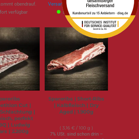
ommt obendrauf.
Versand
kommt obendrauf.
fort verfügbar
sofort verfügbar
pareribs
Spareribs | Short-Ribs
tition Cut |
| Kalbfleisch | Dry
Schlachtung |
Aged | 1.900g
eisch, perfekt
59,95 €
BQ | Ludwig
3,16 €
/ 100 g
ars | 2.200g
7% USt. sind schon drin –
52,50 €