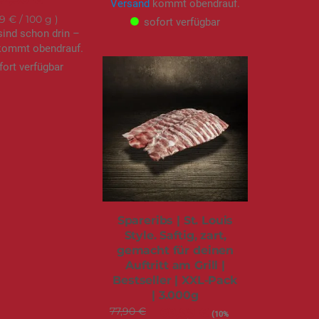
Versand
kommt obendrauf.
39 €
/ 100 g
sofort verfügbar
sind schon drin –
ommt obendrauf.
fort verfügbar
Spareribs | St. Louis
Style. Saftig, zart,
gemacht für deinen
Auftritt am Grill |
Bestseller | XXL-Pack
| 3.000g
77,90 €
Sonderangebot
69,99 €
(10%