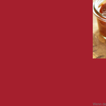
SP
EC
Wenn der