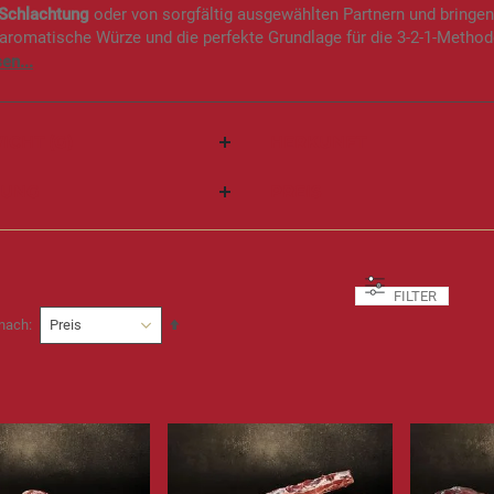
 Schlachtung
oder von sorgfältig ausgewählten Partnern und bringen 
 aromatische Würze und die perfekte Grundlage für die 3-2-1-Metho
ICHT (G)
HERKUNFT
FUNG
PREIS
FILTER
In
 nach
absteigender
Reihenfolge