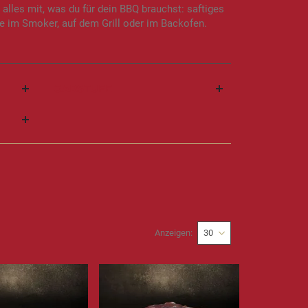
alles mit, was du für dein BBQ brauchst: saftiges
de im Smoker, auf dem Grill oder im Backofen.
GARSTUFE
Anzeigen