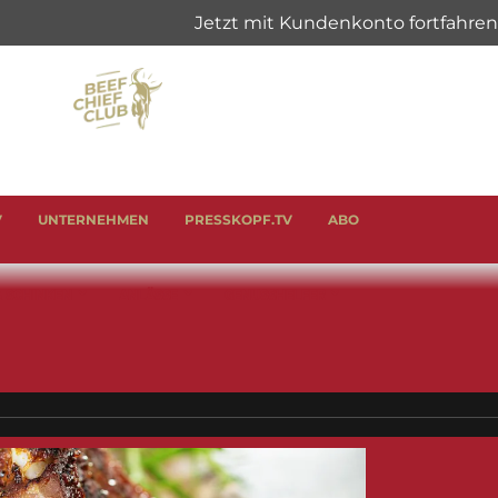
V
UNTERNEHMEN
PRESSKOPF.TV
ABO
& SCHINKEN
ANLÄSSE
GENUSSHELFER