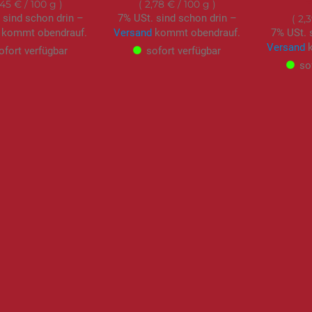
,45 €
/ 100 g
2,78 €
/ 100 g
 sind schon drin –
7% USt. sind schon drin –
2,
kommt obendrauf.
Versand
kommt obendrauf.
7% USt. 
Versand
k
ofort verfügbar
sofort verfügbar
so