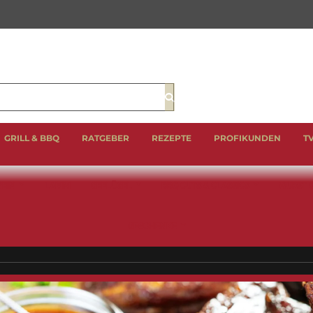
Suche
GRILL & BBQ
RATGEBER
REZEPTE
PROFIKUNDEN
T
EIN
LAMM
GEFLÜGEL
BBQ CUTS & CLASSICS
WURST 
GESCHENKE