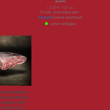
gespart)
2,33 €
/ 100 g
7% USt. sind schon drin –
Versand
kommt obendrauf.
sofort verfügbar
d Beef-Short-
Ludwig Allstars
k-Angus | US-
| Grain Fed |