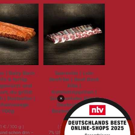
bs | Baby Back
Spareribs | Loin
fix & fertig.
Beefribs | Beef Back
 gewürzt und
Ribs |
rt, du grillst
Kotelettrippchen |
 | Bestseller |
Simmentaler Rind |
×
scheinwaage
Deutschland |
700g
Bestseller | 1.300g
25,95 €
32,95 €
71 €
/ 100 g
2,53 €
/ 100 g
sind schon drin –
7% USt. sind schon drin –