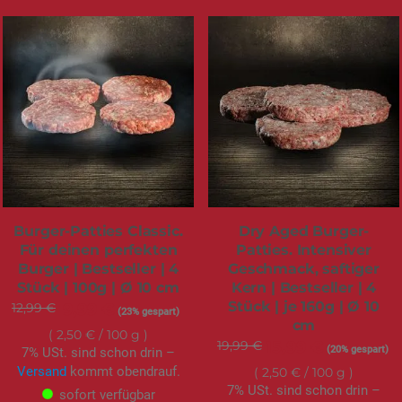
Burger-Patties Classic.
Dry Aged Burger-
Für deinen perfekten
Patties. Intensiver
Burger | Bestseller | 4
Geschmack, saftiger
Stück | 100g | Ø 10 cm
Kern | Bestseller | 4
Stück | je 160g | Ø 10
12,99 €
Sonderangebot
9,99 €
(23% gespart)
cm
2,50 €
/ 100 g
19,99 €
Sonderangebot
15,99 €
(20% gespart)
7% USt. sind schon drin –
Versand
kommt obendrauf.
2,50 €
/ 100 g
7% USt. sind schon drin –
sofort verfügbar