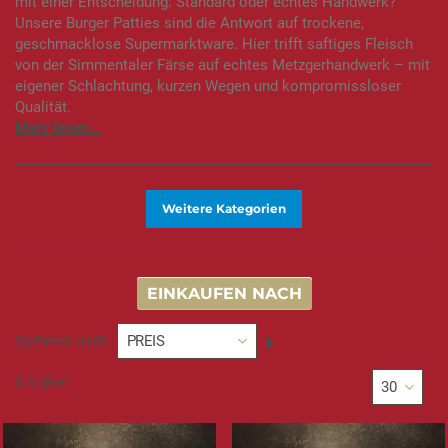
mit einer Entscheidung: Standard oder echtes Handwerk?
Unsere Burger Patties sind die Antwort auf trockene,
geschmacklose Supermarktware. Hier trifft saftiges Fleisch
von der Simmentaler Färse auf echtes Metzgerhandwerk – mit
eigener Schlachtung, kurzen Wegen und kompromissloser
Qualität.
Weitere Kategorien
EINKAUFEN NACH
In
Sortieren nach
absteigender
Reihenfolge
8
Artikel