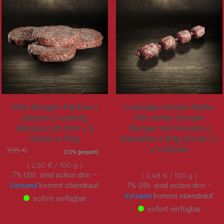
Mini Burger-Patties |
Ludwigs Smash Balls.
classic | Ludwig
Für echte Smash
Allstars | Ø 7cm | 4
Burger mit Kruste |
Stück á 70g
Besteller | 80g Stück | 1
x 4 Stück
7,95 €
Sonderangebot
6,99 €
(12% gespart)
7,95 €
2,50 €
/ 100 g
7% USt. sind schon drin –
2,48 €
/ 100 g
Versand
kommt obendrauf.
7% USt. sind schon drin –
Versand
kommt obendrauf.
sofort verfügbar
sofort verfügbar