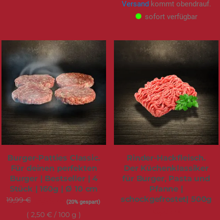
Versand
kommt obendrauf.
sofort verfügbar
Burger-Patties Classic.
Rinder-Hackfleisch.
Für deinen perfekten
Der Küchenklassiker
Burger | Bestseller | 4
für Burger, Pasta und
Stück | 160g | Ø 10 cm
Pfanne |
schockgefrostet| 500g
19,99 €
Sonderangebot
15,99 €
(20% gespart)
16,95 €
2,50 €
/ 100 g