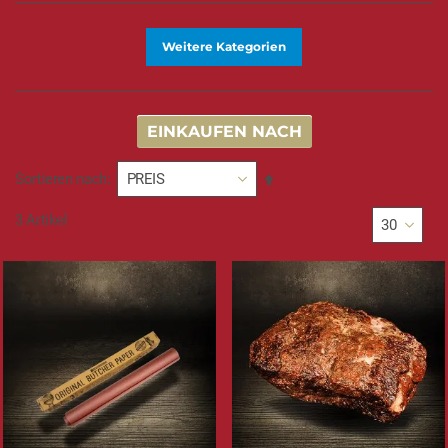
Weitere Kategorien
EINKAUFEN NACH
In
Sortieren nach
absteigender
Reihenfolge
3
Artikel