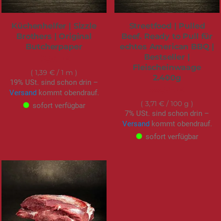
Küchenhelfer | Sizzle
Streetfood | Pulled
Brothers | Original
Beef. Ready to Pull für
Butcherpaper
echtes American BBQ |
Bestseller |
13,90 €
Fleischeinwaage
1,39 €
/ 1 m
2.400g
19% USt. sind schon drin –
88,95 €
Versand
kommt obendrauf.
3,71 €
/ 100 g
sofort verfügbar
7% USt. sind schon drin –
Versand
kommt obendrauf.
sofort verfügbar