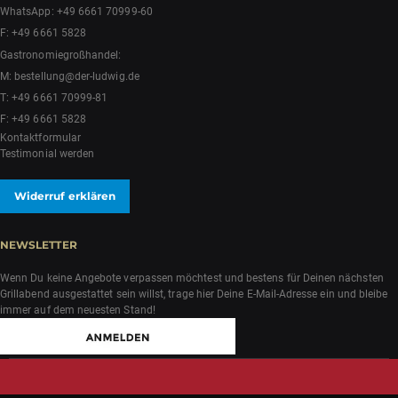
WhatsApp:
+49 6661 70999-60
F: +49 6661 5828
Gastronomiegroßhandel:
M:
bestellung@der-ludwig.de
T:
+49 6661 70999-81
F: +49 6661 5828
Kontaktformular
Testimonial werden
Widerruf erklären
NEWSLETTER
Wenn Du keine Angebote verpassen möchtest und bestens für Deinen nächsten
Grillabend ausgestattet sein willst, trage hier Deine E-Mail-Adresse ein und bleibe
immer auf dem neuesten Stand!