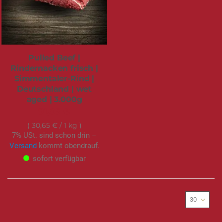
Pulled Beef |
Rindernacken frisch |
Simmentaler-Rind |
Deutschland | wet
aged | 3.000g
91,95 €
30,65 €
/ 1 kg
7% USt. sind schon drin –
Versand
kommt obendrauf.
sofort verfügbar