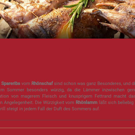
ARERIBS VOM LAMM
e
Spareribs
vom
Rhönschaf
sind schon was ganz Besonderes, und d
 im Sommer besonders würzig, da die Lämmer inzwischen ge
tion von magerem Fleisch und knusprigem Fettrand macht da
n Angelegenheit. Die Würzigkeit vom
Rhönlamm
läßt sich beliebi
ill steigt in jedem Fall der Duft des Sommers auf.