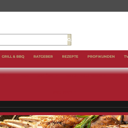
Suche
GRILL & BBQ
RATGEBER
REZEPTE
PROFIKUNDEN
T
EIN
LAMM
GEFLÜGEL
BBQ CUTS & CLASSICS
WURST 
GESCHENKE