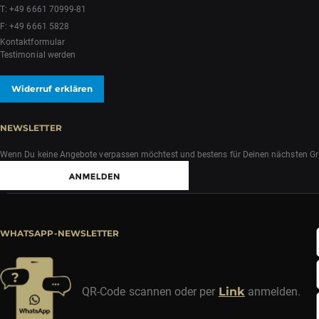
T:
+49 6661 70999-81
F: +49 6661 5828
Kontaktformular
Testimonial werden
Widerruf erklären
NEWSLETTER
Wenn Du keine Angebote verpassen möchtest und bestens für Deinen nächsten Grill
WHATSAPP-NEWSLETTER
QR-Code scannen oder per
Link
anmelden.