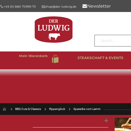
Newsletter
+49 (0) 6661 70999-70
shop@der-ludwig.de
Suche
Mein Warenkorb
STEAKSCHAFT & EVENTS
%SALE
BESTSELLER
RIND & KALB
SCHW
BBQ Cuts & Classics
Rippenglück
Spareribs vom Lamm
BURGERGLÜCK