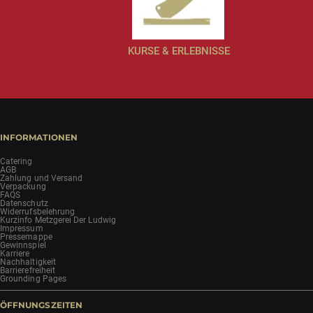
KURSE & ERLEBNISSE
INFORMATIONEN
Catering
AGB
Zahlung und Versand
Verpackung
FAQS
Datenschutz
Widerrufsbelehrung
Kurzinfo Metzgerei Der Ludwig
Impressum
Pressemappe
Gewinnspiel
Karriere
Nachhaltigkeit
Barrierefreiheit
Grounding Pages
ÖFFNUNGSZEITEN