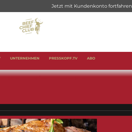
V
UNTERNEHMEN
PRESSKOPF.TV
ABO
& SCHINKEN
ANLÄSSE
GENUSSHELFER