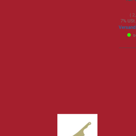
2
7% USt.
Versand
s