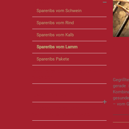
RIPPENGLÜCK
Spareribs vom Schwein
Spareribs vom Rind
Spareribs vom Kalb
SP
Spareribs vom Lamm
Spareribs Pakete
BEEF BRISKET – DER STAR IM
SMOKER
Gegrillt
gerade
LUDWIGS PULLED MEAT
Kombina
SPEZIALITÄTEN
gesunde
– vom Gr
RUSSISCHES SCHASCHLIK –
ORIGINAL & HANDGEMACHT
GYROS FÜR GRILLMEISTER