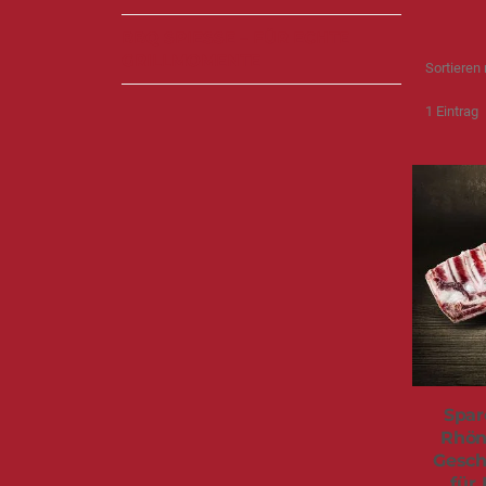
BBQ SPIESSE – FÜR ECHTE G
RILLMOMENTE
Sortieren
1
Eintrag
Spar
Rhön
Gesch
für