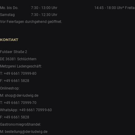
Mo. bis Do.
7:30 - 13:00 Uhr
14:45 - 18:00 Uhr*
Freit
Samstag
7:30 - 12:30 Uhr
Vor Feiertagen durchgehend geöffnet.
KONTAKT
Fuldaer Straße 2
DE 36381 Schlüchtern
Metzgerei Ladengeschäft:
T:
+49 6661 70999-80
F: +49 6661 5828
Onlineshop:
M:
shop@der-ludwig.de
T:
+49 6661 70999-70
WhatsApp:
+49 6661 70999-60
F: +49 6661 5828
Gastronomiegroßhandel:
M:
bestellung@der-ludwig.de