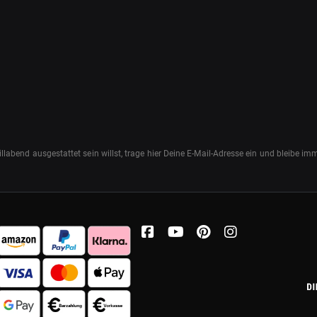
abend ausgestattet sein willst, trage hier Deine E-Mail-Adresse ein und bleibe i