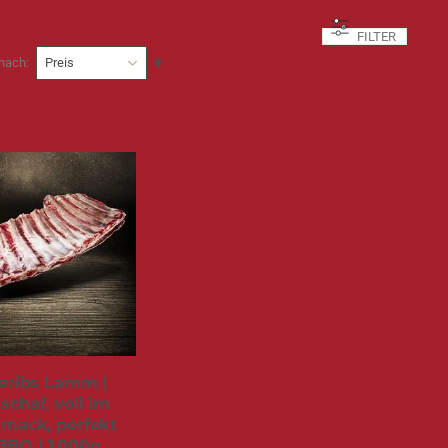
FILTER
In
 nach
absteigender
Reihenfolge
eribs Lamm |
schaf, voll im
mack, perfekt
 BBQ | 1.000g