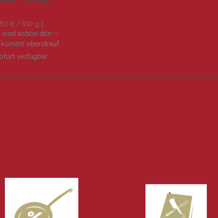
24,95 €
,50 €
/ 100 g
 sind schon drin –
kommt obendrauf.
ofort verfügbar