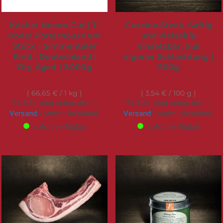
Kosher Nostra Cut | T-
Cuscino-Steak. Saftig
Bone/ Porterhouse am
und vielseitig
Stück | Simmentaler
einsetzbar, aus
Rind | Deutschland |
eigener Schlachtung |
Dry Aged | 3.000g
500g
199,95 €
15,95 €
66,65 €
/ 1 kg
3,54 €
/ 100 g
7% USt. sind schon drin –
7% USt. sind schon drin –
Versand
kommt obendrauf.
Versand
kommt obendrauf.
sofort verfügbar
sofort verfügbar