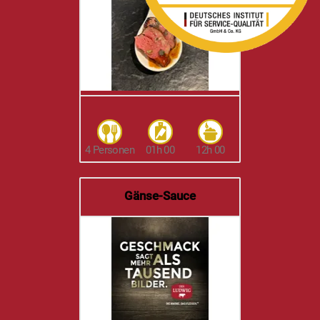
4 Personen
01h 00
12h 00
Gänse-Sauce