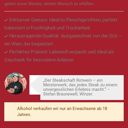
geben unser Bestes, deinen Wunsch zu erfüllen.
Exklusiver Genuss: Ideal zu Fleischgerichten, perfekt
balanciert in Fruchtigkeit und Trockenheit.
Herausragende Qualität: Ausgezeichnet von der DLG –
ein Wein, der begeistert.
Perfektes Präsent: Liebevoll verpackt und ideal als
Geschenk für besondere Anlässe.
„Der Steakschaft Rotwein – ein
Meisterwerk, das jedes Steak zu einem
unvergesslichen Erlebnis macht.“ –
Stefan Braunewell, Winzer.
Alkohol verkaufen wir nur an Erwachsene ab 18
Jahren.