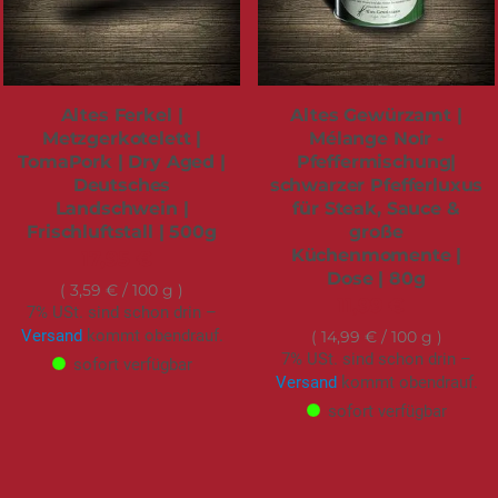
Altes Ferkel |
Altes Gewürzamt |
Metzgerkotelett |
Mélange Noir -
TomaPork | Dry Aged |
Pfeffermischung|
Deutsches
schwarzer Pfefferluxus
Landschwein |
für Steak, Sauce &
Frischluftstall | 500g
große
Küchenmomente |
17,95 €
Dose | 80g
3,59 €
/ 100 g
11,99 €
7% USt. sind schon drin –
Versand
kommt obendrauf.
14,99 €
/ 100 g
7% USt. sind schon drin –
sofort verfügbar
Versand
kommt obendrauf.
sofort verfügbar