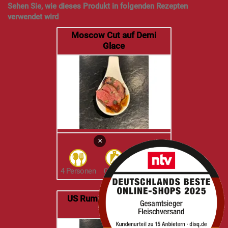
Sehen Sie, wie dieses Produkt in folgenden Rezepten
verwendet wird
Moscow Cut auf Demi
Glace
×
4 Personen
00h 20
11h 00
US Rumpsteak auf Demi
Glace