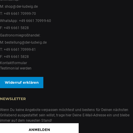
M:
shop@der-ludwig.de
T:
+49 6661 70999-70
WhatsApp:
+49 6661 70999-60
F: +49 6661 5828
Gastronomiegroßhandel:
M:
bestellung@der-ludwig.de
T:
+49 6661 70999-81
F: +49 6661 5828
Kontaktformular
Testimonial werden
Widerruf erklären
NEWSLETTER
Wenn Du keine Angebote verpassen möchtest und bestens für Deinen nächsten
Grillabend ausgestattet sein willst, trage hier Deine E-Mail-Adresse ein und bleibe
immer auf dem neuesten Stand!