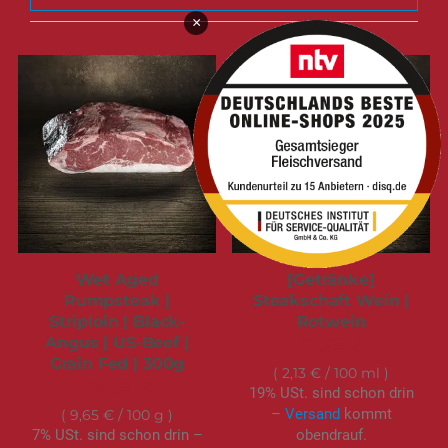
×
Wet Aged
[Getränke]
Rumpsteak |
Steakschaft Wein |
Striploin | Black-
Rotwein
Angus | US-Beef |
31,95 €
Grain Fed | 300g
2,13 €
/ 100 ml
28,95 €
19% USt. sind schon drin
–
Versand
kommt
9,65 €
/ 100 g
7% USt. sind schon drin –
obendrauf.