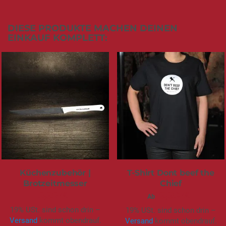
DIESE PRODUKTE MACHEN DEINEN
EINKAUF KOMPLETT:
Küchenzubehör |
T-Shirt Dont beef the
Brotzeitmesser
Chief
5,95 €
19,90 €
Ab
19% USt. sind schon drin –
19% USt. sind schon drin –
Versand
kommt obendrauf.
Versand
kommt obendrauf.