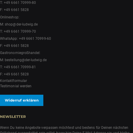
T:
+49 6661 70999-80
F: +49 6661 5828
Onlineshop:
M:
shop@der-ludwig.de
T:
+49 6661 70999-70
WhatsApp:
+49 6661 70999-60
F: +49 6661 5828
Gastronomiegroßhandel:
M:
bestellung@der-ludwig.de
T:
+49 6661 70999-81
F: +49 6661 5828
Kontaktformular
Testimonial werden
Widerruf erklären
NEWSLETTER
Wenn Du keine Angebote verpassen möchtest und bestens für Deinen nächsten
Grillabend ausgestattet sein willst, trage hier Deine E-Mail-Adresse ein und bleibe