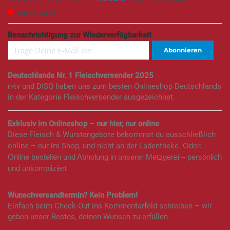
ausverkauft
Benachrichtigung zur Wiederverfügbarkeit
Abonnieren
Deutschlands Nr. 1 Fleischversender 2025
n-tv und DISQ haben uns zum besten Onlineshop Deutschlands
in der Kategorie Fleischversender ausgezeichnet.
Exklusiv im Onlineshop – nur hier, nur online
Diese Fleisch & Wurstangebote bekommst du ausschließlich
online – nur im Shop, und nicht an der Ladentheke.
Oder:
Online bestellen und Abholung in unserer Metzgerei – persönlich
und unkompliziert
Wunschversandtermin? Kein Problem!
Einfach beim Check-Out ins Kommentarfeld schreiben – wir
geben unser Bestes, deinen Wunsch zu erfüllen.