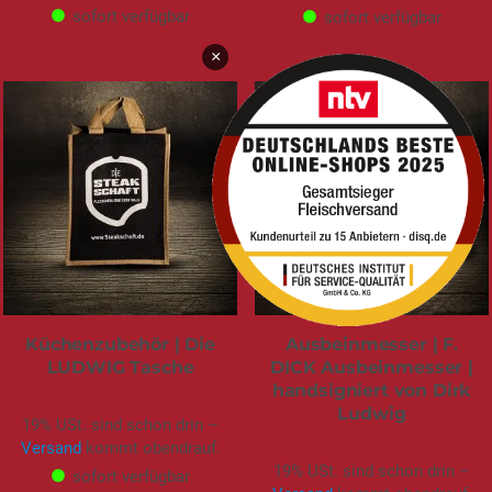
sofort verfügbar
sofort verfügbar
×
Küchenzubehör | Die
Ausbeinmesser | F.
LUDWIG Tasche
DICK Ausbeinmesser |
handsigniert von Dirk
4,99 €
Ludwig
19% USt. sind schon drin –
39,00 €
Versand
kommt obendrauf.
19% USt. sind schon drin –
sofort verfügbar