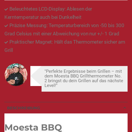
Beleuchtetes LCD-Display: Ablesen der
Kerntemperatur auch bei Dunkelheit
Präzise Messung: Temperaturbereich von -50 bis 300
Grad Celsius mit einer Abweichung von nur +/- 1 Grad
Praktischer Magnet: Hält das Thermometer sicher am
Grill
"Perfekte Ergebnisse beim Grillen – mit
dem Moesta BBQ Grillthermometer No.
2 bringst du dein Grillen auf das nächste
Level!"
BESCHREIBUNG
Moesta BBQ