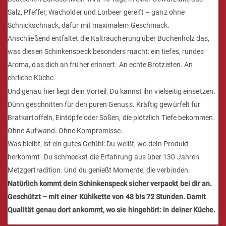
Du willst echten
Geschmack – aber
bekommst oft nur
Industrie-Ware ohne
Seele?
Genau hier beginnt deine Reise.
Mit diesem Schinkenspeck am Stück holst du dir zurück, was heute
selten geworden ist: ehrliches Metzgerhandwerk, das Zeit braucht
und genau deshalb überzeugt. Schon beim ersten Anschnitt spürst
du die feste Struktur, riechst die feine Rauchnote und weißt: Das ist
kein gewöhnlicher Rohschinken.
Sein Ursprung liegt in unserer eigenen Schlachtung. Das bedeutet
für dich: volle Transparenz, kurze Wege und ein respektvoller
Umgang mit dem Tier. Die ausgewählte Schweinehüfte vom
Deutschen Landschwein wird 10 Tage in einer Gewürzlake aus
Salz, Pfeffer, Wacholder und Lorbeer gereift – ganz ohne