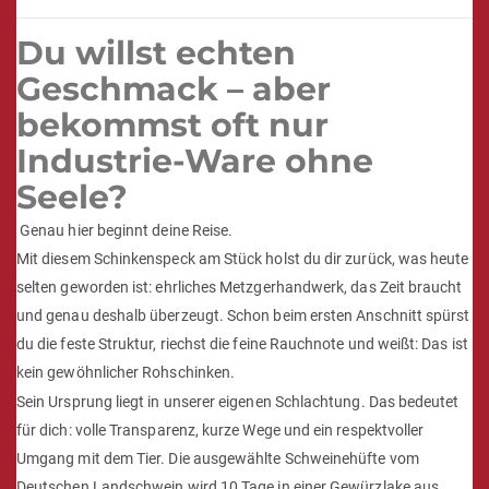
BESCHREIBUNG
Schinkenspeck am Stück
Tradition, die du
schmeckst
Aus der Schweinehüfte vom Deutschen Landschwein
Eigene Schlachtung – volle Kontrolle & Transparenz
10 Tage Reifung in aromatischer Gewürzlake
Über Buchenholz kaltgeräuchert für intensiven
Geschmack
Herzhaft, würzig & vielseitig einsetzbar