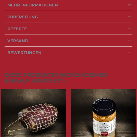
Schnickschnack, dafür mit maximalem Geschmack.
Anschließend entfaltet die Kalträucherung über Buchenholz das,
was diesen Schinkenspeck besonders macht: ein tiefes, rundes
Aroma, das dich an früher erinnert. An echte Brotzeiten. An
ehrliche Küche.
Und genau hier liegt dein Vorteil: Du kannst ihn vielseitig einsetzen.
Dünn geschnitten für den puren Genuss. Kräftig gewürfelt für
Bratkartoffeln, Eintöpfe oder Soßen, die plötzlich Tiefe bekommen.
Ohne Aufwand. Ohne Kompromisse.
Was bleibt, ist ein gutes Gefühl: Du weißt, wo dein Produkt
herkommt. Du schmeckst die Erfahrung aus über 130 Jahren
Metzgertradition. Und du genießt Momente, die verbinden.
Natürlich kommt dein Schinkenspeck sicher verpackt bei dir an.
Geschützt – mit einer Kühlkette von 48 bis 72 Stunden. Damit
Qualität genau dort ankommt, wo sie hingehört: in deiner Küche.
MEHR INFORMATIONEN