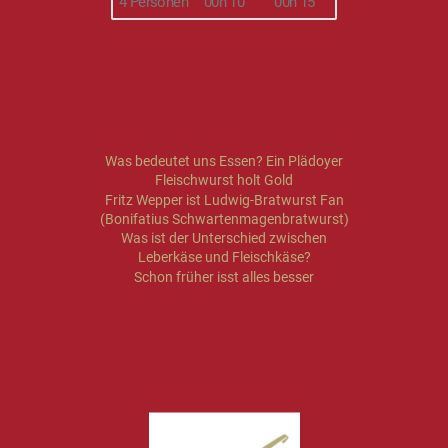
4 Personen
05h 00
00h 02
Austern "Tom Style"
4 Personen
00h 10
00h 15