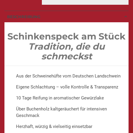
und unkompliziert
Wunschversandtermin? Kein Problem!
Einfach beim Check-Out ins Kommentarfeld schreiben – wir
geben unser Bestes, deinen Wunsch zu erfüllen.
Herzhaft-würziger Schinkenspeck aus
eigener
Schlachtung
Perfekt
für Brotzeit, Küche und warme Gerichte
Bekannt aus dem TV:
Abenteuer Leben, Galileo, Beef
Battle, Hessen à la Carte – unsere Wurst begeistert
Millionen
„Schinkenspeck ist für mich echter
Heimatgeschmack. Zeit, Rauch und
Ruhe formen ein Stück, das man gerne
mit anderen teilt.“