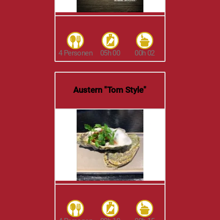
4 Personen
00h 15
00h 10
Ziegenkäse trifft Apfel,
Walnuss und Schinken