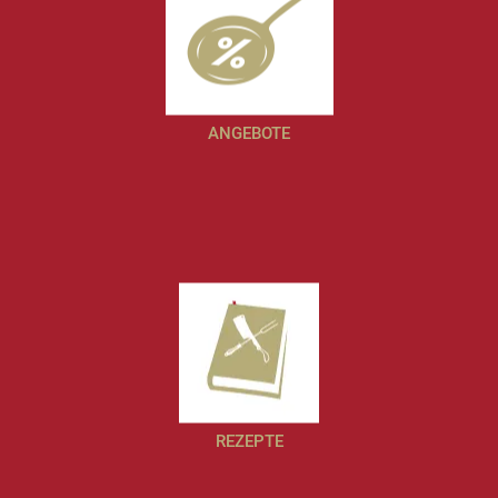
Was bedeutet uns Essen? Ein Plädoyer
Fleischwurst holt Gold
Fritz Wepper ist Ludwig-Bratwurst Fan
(Bonifatius Schwartenmagenbratwurst)
Was ist der Unterschied zwischen
Leberkäse und Fleischkäse?
Schon früher isst alles besser