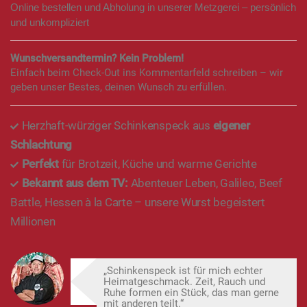
26,95 €
3,59 €
/ 100 g
7% USt. sind schon drin –
Versand
kommt obendrauf.
sofort verfügbar
WILL ICH HABEN
Deutschlands Nr. 1 Fleischversender 2025
n-tv und DISQ haben uns zum besten Onlineshop Deutschlands
in der Kategorie Fleischversender ausgezeichnet.
Exklusiv im Onlineshop – nur hier, nur online
Diese Fleisch & Wurstangebote bekommst du ausschließlich
online – nur im Shop, und nicht an der Ladentheke.
Oder:
Online bestellen und Abholung in unserer Metzgerei – persönlich