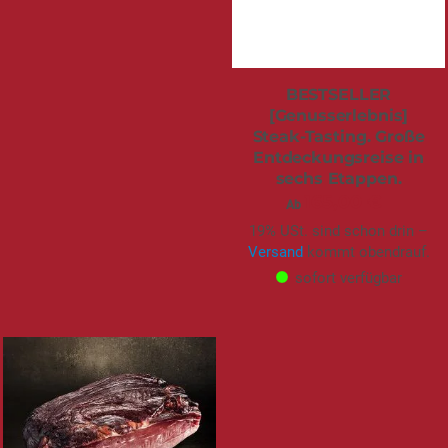
Rohschinken |
Senf | Ludwigs No. 1 |
Ludwigs
fruchtig-pikant |
Nussschinken. Fein
Bestseller | 230ml
gereifter Rohschinken
6,95 €
am Stück | 610g
3,02 €
/ 100 ml
25,95 €
7% USt. sind schon drin –
Versand
kommt obendrauf.
34,60 €
/ 1 kg
7% USt. sind schon drin –
sofort verfügbar
Versand
kommt obendrauf.
sofort verfügbar