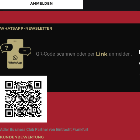
M:
shop@der-ludwig.de
T:
+49 6661 70999-70
WhatsApp:
+49 6661 70999-60
F: +49 6661 5828
Gastronomiegroßhandel:
M:
bestellung@der-ludwig.de
T:
+49 6661 70999-81
F: +49 6661 5828
Kontaktformular
Testimonial werden
Widerruf erklären
NEWSLETTER
Wenn Du keine Angebote verpassen möchtest und bestens für Deinen nächsten
Grillabend ausgestattet sein willst, trage hier Deine E-Mail-Adresse ein und bleibe
immer auf dem neuesten Stand!