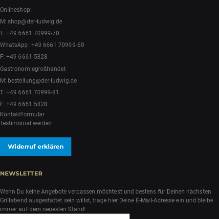
Impressum
Pressemappe
Gewinnspiel
Karriere
Nachhaltigkeit
Barrierefreiheit
Grounding Pages
ÖFFNUNGSZEITEN
Mo. bis Do.
7:30 - 13:00 Uhr
14:45 - 18:00 Uhr*
Freitag
7:30 - 18:00 Uhr
Samstag
7:30 - 12:30 Uhr
Vor Feiertagen durchgehend geöffnet.
KONTAKT
Fuldaer Straße 2
DE 36381 Schlüchtern
Metzgerei Ladengeschäft:
T:
+49 6661 70999-80
F: +49 6661 5828
Onlineshop: