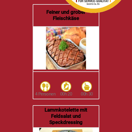
Original
Schwarzwälder
Schinken g.g.A. Fein
gereift am Stück |
2.000g | NB
69,95 €
3,50 €
/ 100 g
7% USt. sind schon drin –
Versand
kommt obendrauf.
sofort verfügbar
Sehen Sie, wie dieses Produkt in folgenden Rezepten
verwendet wird