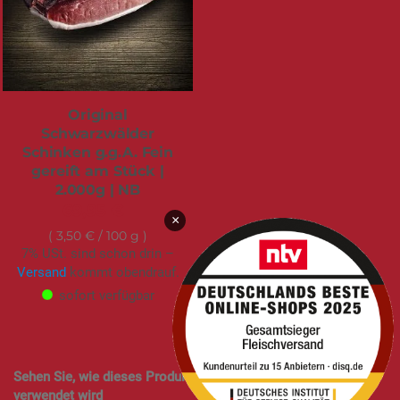
BESTSELLER
[Genusserlebnis]
Steak-Tasting. Große
Entdeckungsreise in
sechs Etappen.
165,00 €
Ab
19% USt. sind schon drin –
Versand
kommt obendrauf.
×
sofort verfügbar