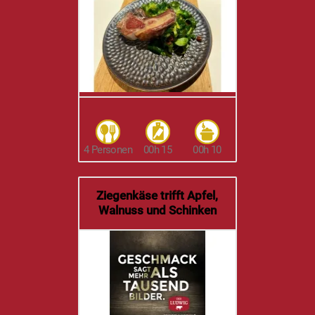
Feiner und grober
Fleischkäse
4 Personen
00h 20
00h 30
Lammkotelette mit
Feldsalat und
Speckdressing