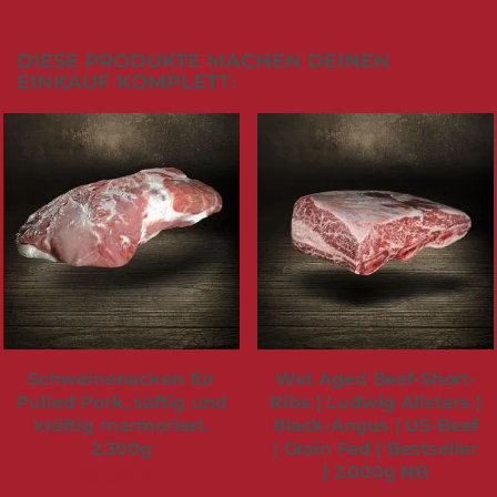
DIESE PRODUKTE MACHEN DEINEN
EINKAUF KOMPLETT:
Schweinenacken für
Wet Aged Beef-Short-
Pulled Pork, saftig und
Ribs | Ludwig Allstars |
kräftig marmoriert.
Black-Angus | US-Beef
2.300g
| Grain Fed | Bestseller
| 2.000g NB
49,95 €