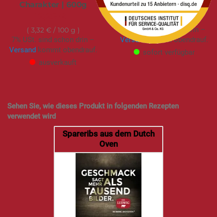
Charakter | 600g
109,95 €
19,95 €
18,32 €
/ 1 kg
7% USt. sind schon drin –
3,32 €
/ 100 g
7% USt. sind schon drin –
Versand
kommt obendrauf.
Versand
kommt obendrauf.
sofort verfügbar
ausverkauft
Sehen Sie, wie dieses Produkt in folgenden Rezepten
verwendet wird
Spareribs aus dem Dutch
Oven