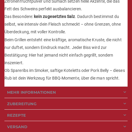
Zitronenfruchtpulver und Sumach setzen helle Akzente, die das
Fett des Schweins perfekt ausbalancieren.
Das Besondere:
kein zugesetztes Salz
. Dadurch bestimmst du
selbst, wie intensiv dein Fleisch schmeckt – ohne Grenzen, ohne
Überdeckung, mit voller Kontrolle.
Beim Grillen entsteht eine kräftige, aromatische Kruste, die nicht
nur duftet, sondern Eindruck macht. Jeder Biss wird zur
Bestätigung: Hier hat jemand nicht einfach gegrillt, sondern
inszeniert.
Ob Spareribs im Smoker, saftige Koteletts oder Pork Belly – dieses
Rub ist dein Werkzeug für BBQ-Momente, über die man spricht.
MEHR INFORMATIONEN
ZUBEREITUNG
REZEPTE
VERSAND