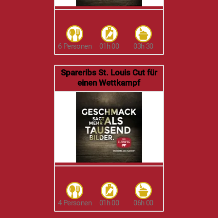
6 Personen
01h 00
03h 30
Spareribs St. Louis Cut für
einen Wettkampf
4 Personen
01h 00
06h 00