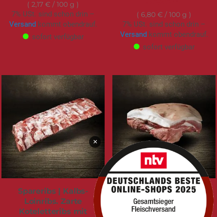
135,95 €
2,17 €
/ 100 g
7% USt. sind schon drin –
6,80 €
/ 100 g
Versand
kommt obendrauf.
7% USt. sind schon drin –
Versand
kommt obendrauf.
sofort verfügbar
sofort verfügbar
×
Spareribs | Kalbs-
Boston Butt. Ideal für
Loinribs. Zarte
zartes Pulled Pork.
Koteletteribs mit
Frischluftstall. 6.000g