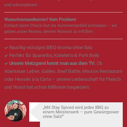
und unkompliziert
Wunschversandtermin? Kein Problem!
Einfach beim Check-Out ins Kommentarfeld schreiben – wir
geben unser Bestes, deinen Wunsch zu erfüllen.
Rauchig-würziges BBQ-Aroma ohne Salz
Perfekt für Spareribs, Koteletts & Pork Belly
Unsere Metzgerei kennt man aus dem TV:
Ob
Abenteuer Leben, Galileo, Beef Battle, Mission Restaurant
oder Hessen à la Carte – unsere Leidenschaft für Fleisch
und Wurst hat schon Millionen begeistert.
„Mit Stay Spiced wird jedes BBQ zu
einem Meisterwerk – pure Gewürzpower
ohne Salz!“