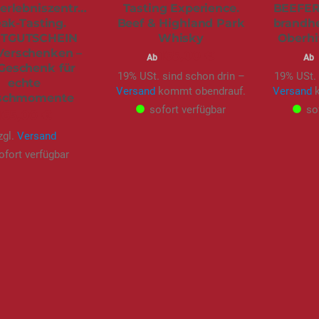
erlebniszentrale.
Tasting Experience.
BEEFER®
eak-Tasting.
Beef & Highland Park
brandhe
TGUTSCHEIN
Whisky
Oberhi
Verschenken –
165,00 €
Ab
Ab
Geschenk für
19% USt. sind schon drin –
19% USt. 
echte
Versand
kommt obendrauf.
Versand
k
ischmomente
sofort verfügbar
so
165,00 €
zgl.
Versand
ofort verfügbar