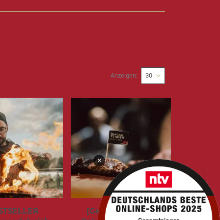
Anzeigen
×
STSELLER
[Genusserlebnis]