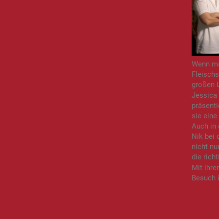
Wenn man
Fleisch
großen L
Jessica 
präsenti
sie eine
Auch in 
Nik bei 
nicht nu
die rich
Mit ihre
Besuch i
PRE