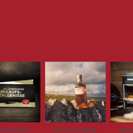
Steakschaft-
[Genusserlebnis]
[Genu