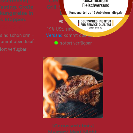
sserlebnis]
Geheimwaffen vom
Tasting. Große
Grill. Special Cuts, die
kungsreise in
begeistern
s Etappen.
165,00 €
Ab
165,00 €
19% USt. sind schon drin –
sind schon drin –
Versand
kommt obendrauf.
ommt obendrauf.
sofort verfügbar
fort verfügbar
[Genusserlebnis]
Mystery Meat Night.