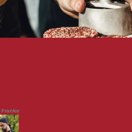
E GASTGEBER IN DER
EAKSCHAFT -
EISCHERLEBNISZENT
s Franke