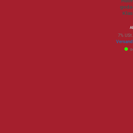
Heim
geda
Klas
A
7% USt.
Versand
s