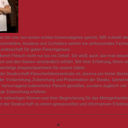
 bei uns von einem echten Universalgenie spricht, fällt schnell de
sommelière, Asadora und Cortadora vereint sie umfassendes Fachw
eidenschaft für guten Fleischgenuss.
kennt Fleisch nicht nur bis ins Detail. Sie weiß auch, wie man beso
ert und den Gästen verständlich erklärt. Mit ihrer Erfahrung, ihrem si
 wichtige Ansprechpartnerin für unsere Gäste.
der Steakschaft-Fleischerlebniszentrale ist Jessica ein fester Besta
der Vorbereitung, Zubereitung und Präsentation der Steaks. Gemein
r hervorragend zubereitetes Fleisch genießen, sondern zugleich vie
tige Zubereitung erfahren.
m vielseitigen Können und ihrer Begeisterung für das Metzgerhandwe
n der Steakschaft zu einem genussvollen und informativen Erlebni
IS