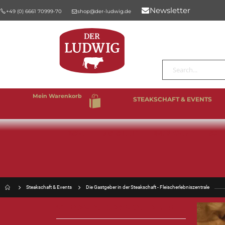
Newsletter
+49 (0) 6661 70999-70
shop@der-ludwig.de
Suche
Mein Warenkorb
STEAKSCHAFT & EVENTS
%SALE
BESTSELLER
RIND & KALB
SCHW
Steakschaft & Events
Die Gastgeber in der Steakschaft - Fleischerlebniszentrale
VERANSTALTUNGSKALENDER