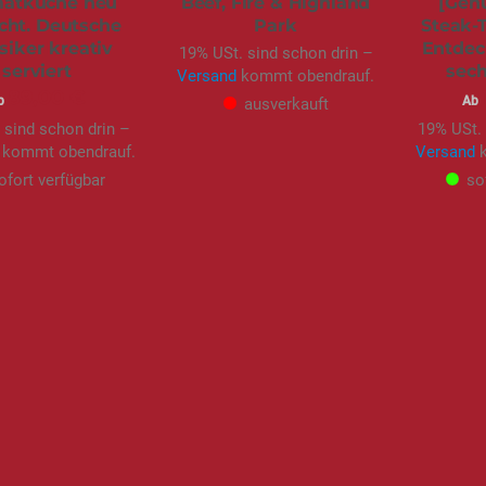
atküche neu
Beef, Fire & Highland
[Genu
cht. Deutsche
Park
Steak-
siker kreativ
Entdec
19% USt. sind schon drin –
serviert
sech
Versand
kommt obendrauf.
89,00 €
b
Ab
ausverkauft
 sind schon drin –
19% USt. 
kommt obendrauf.
Versand
k
ofort verfügbar
so