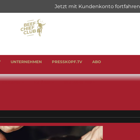
V
UNTERNEHMEN
PRESSKOPF.TV
ABO
& SCHINKEN
ANLÄSSE
GENUSSHELFER