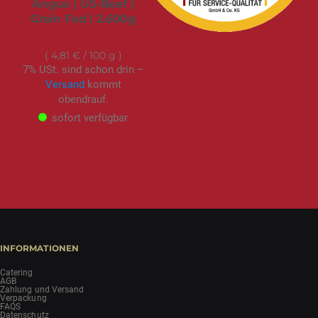
Angus | US-Beef |
Grain Fed | 2.600g
124,95 €
4,81 €
/ 100 g
7% USt. sind schon drin –
Versand
kommt
obendrauf.
sofort verfügbar
INFORMATIONEN
Catering
AGB
Zahlung und Versand
Verpackung
FAQS
Datenschutz