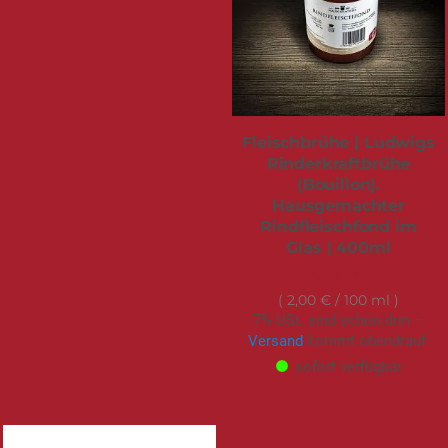
Fleischbrühe | Ludwigs
Rinderkraftbrühe
(Bouillon).
Hausgemachter
Rindfleischfond im
Glas | 400ml
7,99 €
2,00 €
/ 100 ml
7% USt. sind schon drin –
Versand
kommt obendrauf.
sofort verfügbar