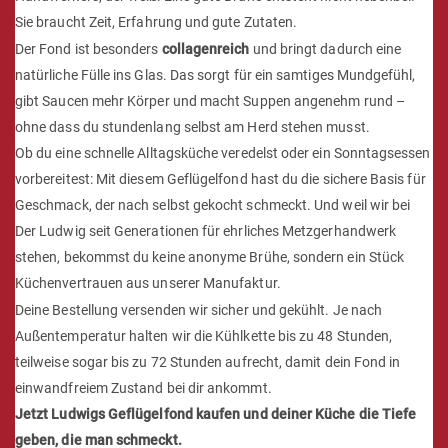
Sie braucht Zeit, Erfahrung und gute Zutaten.
Der Fond ist besonders
collagenreich
und bringt dadurch eine
natürliche Fülle ins Glas. Das sorgt für ein samtiges Mundgefühl,
gibt Saucen mehr Körper und macht Suppen angenehm rund –
ohne dass du stundenlang selbst am Herd stehen musst.
Ob du eine schnelle Alltagsküche veredelst oder ein Sonntagsessen
vorbereitest: Mit diesem Geflügelfond hast du die sichere Basis für
Geschmack, der nach selbst gekocht schmeckt. Und weil wir bei
Der Ludwig seit Generationen für ehrliches Metzgerhandwerk
stehen, bekommst du keine anonyme Brühe, sondern ein Stück
Küchenvertrauen aus unserer Manufaktur.
Deine Bestellung versenden wir sicher und gekühlt. Je nach
Außentemperatur halten wir die Kühlkette bis zu 48 Stunden,
teilweise sogar bis zu 72 Stunden aufrecht, damit dein Fond in
einwandfreiem Zustand bei dir ankommt.
Jetzt Ludwigs Geflügelfond kaufen und deiner Küche die Tiefe
geben, die man schmeckt.