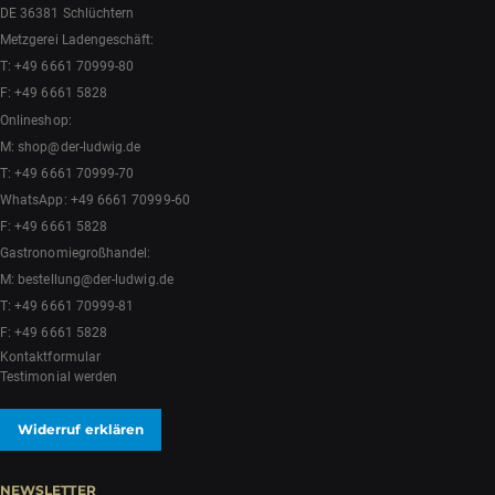
DE 36381 Schlüchtern
Metzgerei Ladengeschäft:
T:
+49 6661 70999-80
F: +49 6661 5828
Onlineshop:
M:
shop@der-ludwig.de
T:
+49 6661 70999-70
WhatsApp:
+49 6661 70999-60
F: +49 6661 5828
Gastronomiegroßhandel:
M:
bestellung@der-ludwig.de
T:
+49 6661 70999-81
F: +49 6661 5828
Kontaktformular
Testimonial werden
Widerruf erklären
NEWSLETTER