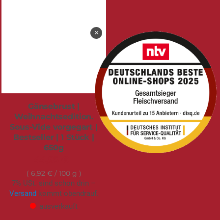
×
Gänsebrust |
Weihnachtsedition.
Sous-Vide vorgegart |
Bestseller | 1 Stück |
650g
44,95 €
6,92 €
/ 100 g
7% USt. sind schon drin –
Versand
kommt obendrauf.
ausverkauft