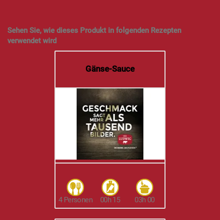
Sehen Sie, wie dieses Produkt in folgenden Rezepten
verwendet wird
Gänse-Sauce
4 Personen
00h 15
03h 00