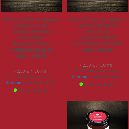
Fleischbrühe | Ludwigs
Fleischbrühe | Ludwigs
collagenreiche
Lammkraftbrühe
Kalbskraftbrühe
(Bouillon).
(Bouillon).
Hausgemachter
Hausgemachter
Lammfleischfond im
Kalbfleischfond im
Glas | 400ml
Glas | 400ml
7,99 €
7,99 €
2,00 €
/ 100 ml
7% USt. sind schon drin –
2,00 €
/ 100 ml
7% USt. sind schon drin –
Versand
kommt obendrauf.
Versand
kommt obendrauf.
sofort verfügbar
sofort verfügbar