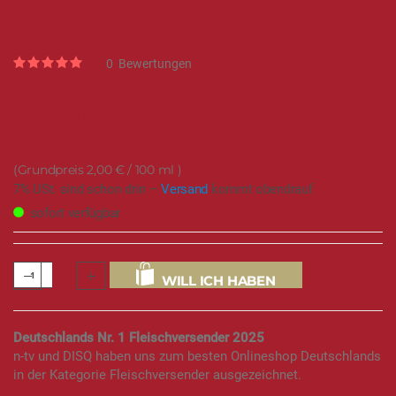
im Glas | 400ml
Rating:
0
Bewertungen
0
100
% of
7,99 €
2,00 €
/ 100 ml
7% USt. sind schon drin –
Versand
kommt obendrauf.
sofort verfügbar
WILL ICH HABEN
Deutschlands Nr. 1 Fleischversender 2025
n-tv und DISQ haben uns zum besten Onlineshop Deutschlands
in der Kategorie Fleischversender ausgezeichnet.