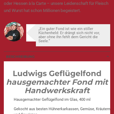
oder Hessen à la Carte – unsere Leidenschaft für Fleisch
und Wurst hat schon Millionen begeistert.
„Ein guter Fond ist wie ein stiller
Küchenheld: Er drängt sich nicht vor,
aber ohne ihn fehlt dem Gericht die
Seele.“
BESCHREIBUNG
Ludwigs Geflügelfond
hausgemachter Fond mit
Handwerkskraft
Hausgemachter Geflügelfond im Glas, 400 ml
Gekocht aus besten Hühnerkarkassen, Gemüse, Kräutern