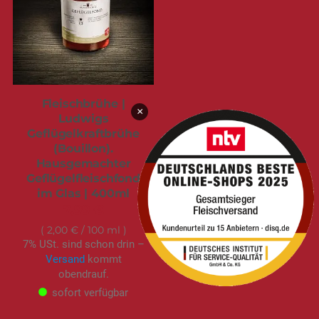
Fleischbrühe |
×
Ludwigs
Geflügelkraftbrühe
(Bouillon).
Hausgemachter
Geflügelfleischfond
im Glas | 400ml
7,99 €
2,00 €
/ 100 ml
7% USt. sind schon drin –
Versand
kommt
obendrauf.
sofort verfügbar