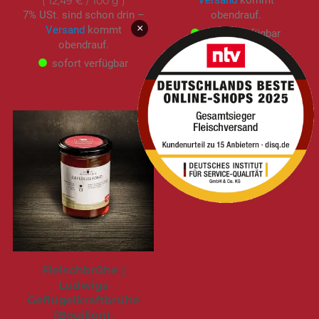
Versand
kommt
12,49 €
/ 100 g
7% USt. sind schon drin –
obendrauf.
×
Versand
kommt
sofort verfügbar
obendrauf.
sofort verfügbar
Fleischbrühe |
Ludwigs
Geflügelkraftbrühe
(Bouillon).