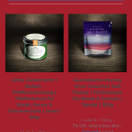
Altes Gewürzamt |
Australische Murray
Sieben -
River Gourmet Salt
Pfeffermischung |
Flakes | Finishersalz
Pfefferkunst für
für Steak & Genuss |
Steak, Sauce &
Beutel | 150g
Genussküche | Dose |
6,99 €
90g
4,66 €
/ 100 g
12,49 €
7% USt. sind schon drin –