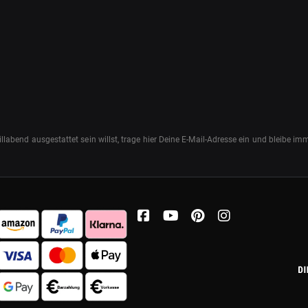
abend ausgestattet sein willst, trage hier Deine E-Mail-Adresse ein und bleibe i