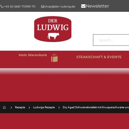
Newsletter
+49 (0) 6661 70999-70
shop@der-ludwig.de
Suche
Mein Warenkorb
STEAKSCHAFT & EVENTS
%SALE
BESTSELLER
RIND & KALB
SCHW
Rezepte
Ludwigs Rezepte
Dry Aged Schweinekotelett mit Knusperschwarte u