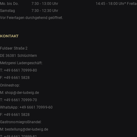
Mo. bis Do.
7:30 - 13:00 Uhr
14:45 - 18:00 Uhr*
Freit
Samstag
7:30 - 12:30 Uhr
Vor Feiertagen durchgehend geöffnet.
KONTAKT
Fuldaer Straße 2
DE 36381 Schlüchtern
Metzgerei Ladengeschäft:
T:
+49 6661 70999-80
F: +49 6661 5828
Onlineshop:
M:
shop@der-ludwig.de
T:
+49 6661 70999-70
WhatsApp:
+49 6661 70999-60
F: +49 6661 5828
Gastronomiegroßhandel:
M:
bestellung@der-ludwig.de
T:
+49 6661 70999-81