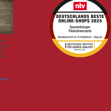
ver
Rosa
ür
s |
rsand