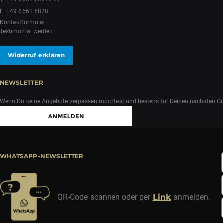
F: +49 6661 5828
Kontaktformular
Testimonial werden
Widerruf erklären
NEWSLETTER
Wenn Du keine Angebote verpassen möchtest und bestens für Deinen nächsten Grill
WHATSAPP-NEWSLETTER
QR-Code scannen oder per
Link
anmelden.