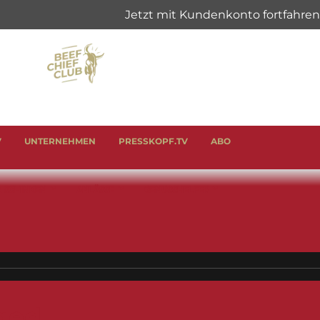
V
UNTERNEHMEN
PRESSKOPF.TV
ABO
& SCHINKEN
ANLÄSSE
GENUSSHELFER
ged