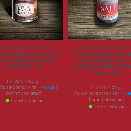
dwigs New York Steak |
Australische Murray Ri
die perfekte Steakhouse-
Gourmet Salt Flakes | 
ste | Grillsalz | Streuer |
Gourmetsalzflocken f
Bestseller | 60g
perfekte Steak-Finishe
Dose | 200g
8,90 €
7,99 €
14,83 €
/ 100 g
St. sind schon drin –
Versand
4,00 €
/ 100 g
kommt obendrauf.
7% USt. sind schon drin –
Ve
kommt obendrauf.
sofort verfügbar
sofort verfügbar