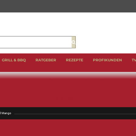
Suche
GRILL & BBQ
RATGEBER
REZEPTE
PROFIKUNDEN
T
EIN
LAMM
GEFLÜGEL
BBQ CUTS & CLASSICS
WURST 
GESCHENKE
nd Mango
Dry A