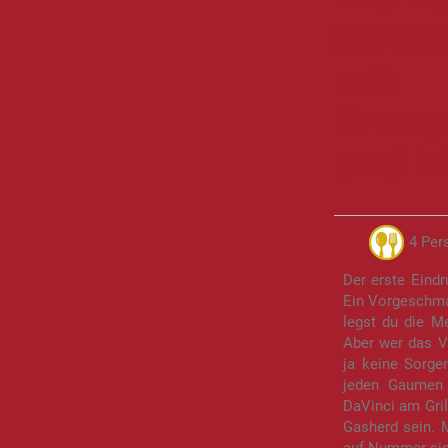
Schwe
mit
Knusp
und 
4 Per
Der erste Eindr
Ein Vorgeschma
legst du die M
Aber wer das V
ja keine Sorg
jeden Gaumen 
DaVinci am Gril
Gasherd sein. 