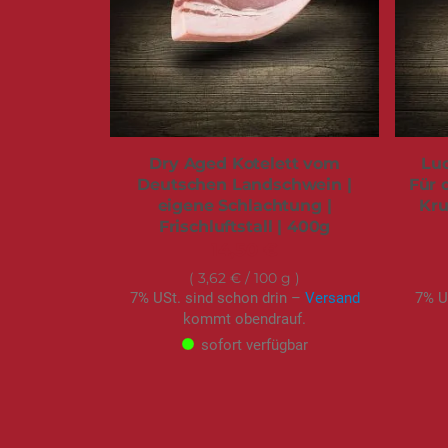
Dry Aged Kotelett vom
Lu
Deutschen Landschwein |
Für 
eigene Schlachtung |
Kru
Frischluftstall | 400g
14,50 €
3,62 €
/ 100 g
7% USt. sind schon drin –
Versand
7% U
kommt obendrauf.
sofort verfügbar