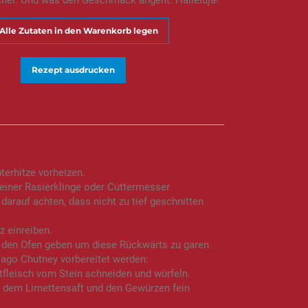
her. Und was den Geschmack angeht: Halleluja!
Alle Zutaten in den Warenkorb legen
Rezept ausdrucken
erhitze vorheizen.
 einer Rasierklinge oder Cuttermesser
 darauf achten, dass nicht zu tief geschnitten
z einreiben.
in den Ofen geben um diese Rückwärts zu garen.
Mago Chutney vorbereitet werden:
fleisch vom Stein schneiden und würfeln.
t dem Limettensaft und den Gewürzen fein