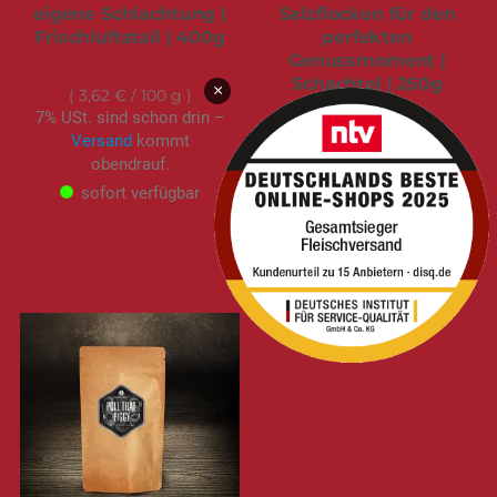
eigene Schlachtung |
Salzflocken für den
Frischluftstall | 400g
perfekten
Genussmoment |
14,50 €
Schachtel | 250g
×
3,62 €
/ 100 g
8,99 €
7% USt. sind schon drin –
Versand
kommt
3,60 €
/ 100 g
obendrauf.
7% USt. sind schon drin –
Versand
kommt
sofort verfügbar
obendrauf.
sofort verfügbar