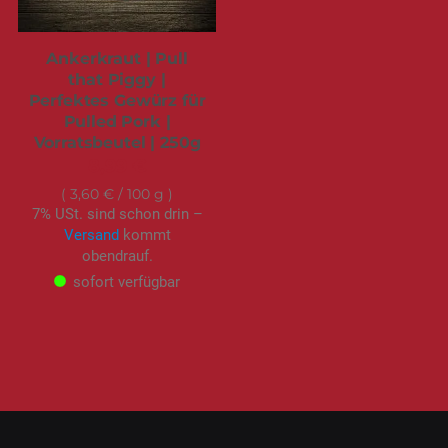
Ankerkraut | Pull
that Piggy |
Perfektes Gewürz für
Pulled Pork |
Vorratsbeutel | 250g
8,99 €
3,60 €
/ 100 g
7% USt. sind schon drin –
Versand
kommt
obendrauf.
sofort verfügbar