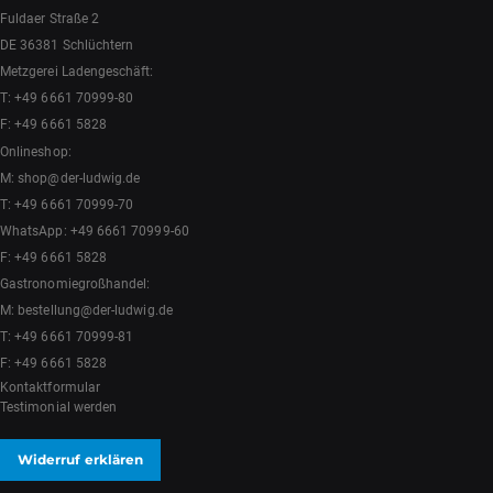
Fuldaer Straße 2
DE 36381 Schlüchtern
Metzgerei Ladengeschäft:
T:
+49 6661 70999-80
F: +49 6661 5828
Onlineshop:
M:
shop@der-ludwig.de
T:
+49 6661 70999-70
WhatsApp:
+49 6661 70999-60
F: +49 6661 5828
Gastronomiegroßhandel:
M:
bestellung@der-ludwig.de
T:
+49 6661 70999-81
F: +49 6661 5828
Kontaktformular
Testimonial werden
Widerruf erklären