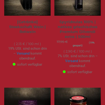
[Getränke]
Spyridoulas 100% |
Steakschaft Wein |
natives griechisches
Rotwein
Premium Olivenöl
extra | 500ml
31,95 €
17,95 €
Sonderangebot
14,49 €
(19%
2,13 €
/ 100 ml
gespart)
19% USt. sind schon drin
2,90 €
/ 100 ml
–
Versand
kommt
7% USt. sind schon drin –
obendrauf.
Versand
kommt
sofort verfügbar
obendrauf.
sofort verfügbar