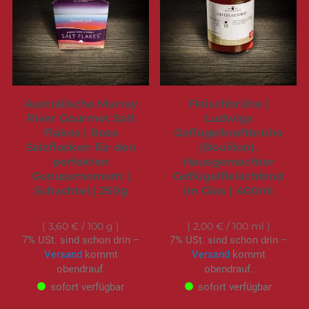
Australische Murray
Fleischbrühe |
River Gourmet Salt
Ludwigs
Flakes | Rosa
Geflügelkraftbrühe
Salzflocken für den
(Bouillon).
perfekten
Hausgemachter
Genussmoment |
Geflügelfleischfond
Schachtel | 250g
im Glas | 400ml
8,99 €
7,99 €
3,60 €
/ 100 g
2,00 €
/ 100 ml
7% USt. sind schon drin –
7% USt. sind schon drin –
Versand
kommt
Versand
kommt
obendrauf.
obendrauf.
sofort verfügbar
sofort verfügbar