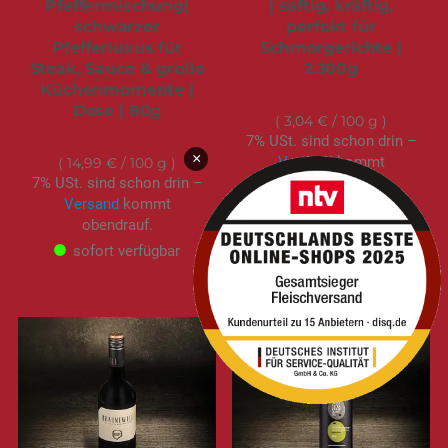
Pfeffermischung|
| saftig, kräftig,
schwarzer
perfekt für
Pfefferluxus für
Schmorgerichte |
Steak, Sauce & große
2.300g
Küchenmomente |
69,95 €
Dose | 80g
3,04 €
/ 100 g
11,99 €
7% USt. sind schon drin –
×
Versand
kommt
14,99 €
/ 100 g
7% USt. sind schon drin –
obendrauf.
Versand
kommt
sofort verfügbar
obendrauf.
sofort verfügbar