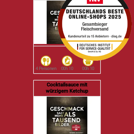
4 Personen
00h 10
00h 10
Cocktailsauce mit
würzigem Ketchup