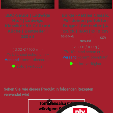
BBQ-Sauce | Ludwigs
Burger-Patties Classic.
No. 1 | Ludwigs
Für deinen perfekten
Klassiker für Grill und
Burger | Bestseller | 4
Küche | Bestseller |
Stück | 160g | Ø 10 cm
230ml
19,99 €
Sonderangebot
15,99 €
(20%
gespart)
6,95 €
2,50 €
/ 100 g
3,02 €
/ 100 ml
7% USt. sind schon drin –
7% USt. sind schon drin –
Versand
kommt obendrauf.
Versand
kommt obendrauf.
sofort verfügbar
sofort verfügbar
Sehen Sie, wie dieses Produkt in folgenden Rezepten
verwendet wird
×
Tomatensalsa mit
würzigem Ketchup