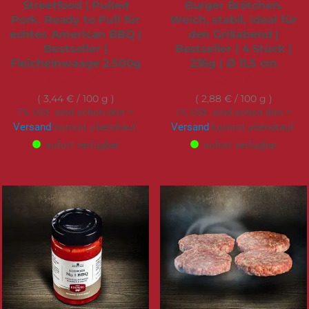
Streetfood | Pulled
Burger Brötchen.
Pork. Ready to Pull für
Weich, stabil, ideal für
echtes American BBQ |
den Grillabend |
Bestseller |
Bestseller | 4 Stück |
Fleicheinwaage 2.500g
236g | Ø 11,5 cm
85,95 €
6,90 €
3,44 €
/ 100 g
2,88 €
/ 100 g
7% USt. sind schon drin –
7% USt. sind schon drin –
Versand
kommt obendrauf.
Versand
kommt obendrauf.
sofort verfügbar
sofort verfügbar