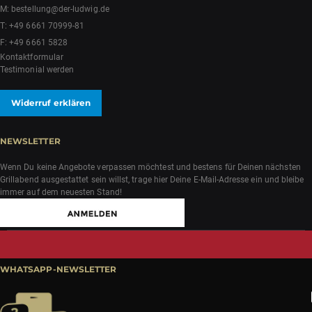
M:
bestellung@der-ludwig.de
T:
+49 6661 70999-81
F: +49 6661 5828
Kontaktformular
Testimonial werden
Widerruf erklären
NEWSLETTER
Wenn Du keine Angebote verpassen möchtest und bestens für Deinen nächsten
Grillabend ausgestattet sein willst, trage hier Deine E-Mail-Adresse ein und bleibe
immer auf dem neuesten Stand!
WHATSAPP-NEWSLETTER