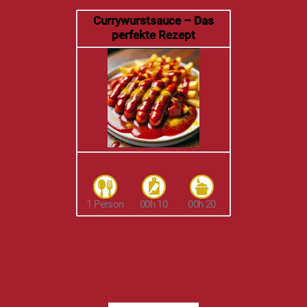
Currywurstsauce – Das
perfekte Rezept
1 Person
00h 10
00h 20