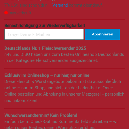
7% USt. sind schon drin –
Versand
kommt obendrauf.
ausverkauft
Benachrichtigung zur Wiederverfügbarkeit
Abonnieren
Deutschlands Nr. 1 Fleischversender 2025
n-tv und DISQ haben uns zum besten Onlineshop Deutschlands
in der Kategorie Fleischversender ausgezeichnet.
Exklusiv im Onlineshop – nur hier, nur online
Diese Fleisch & Wurstangebote bekommst du ausschließlich
online – nur im Shop, und nicht an der Ladentheke.
Oder:
Online bestellen und Abholung in unserer Metzgerei – persönlich
und unkompliziert
Wunschversandtermin? Kein Problem!
Einfach beim Check-Out ins Kommentarfeld schreiben – wir
geben unser Bestes, deinen Wunsch zu erfüllen.