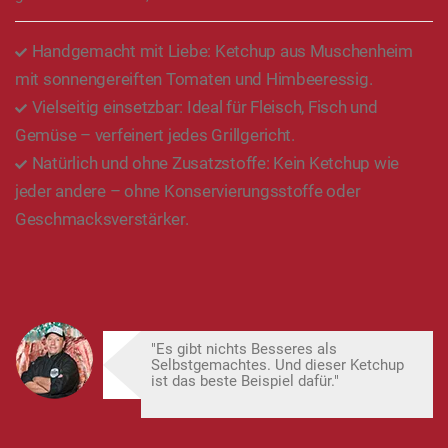
Handgemacht mit Liebe: Ketchup aus Muschenheim
mit sonnengereiften Tomaten und Himbeeressig.
Vielseitig einsetzbar: Ideal für Fleisch, Fisch und
Gemüse – verfeinert jedes Grillgericht.
Natürlich und ohne Zusatzstoffe: Kein Ketchup wie
jeder andere – ohne Konservierungsstoffe oder
Geschmacksverstärker.
"Es gibt nichts Besseres als
Selbstgemachtes. Und dieser Ketchup
ist das beste Beispiel dafür."