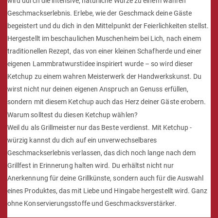
wird durch die intensive, natürliche Würze zu einem wahren
Geschmackserlebnis. Erlebe, wie der Geschmack deine Gäste
begeistert und du dich in den Mittelpunkt der Feierlichkeiten stellst.
Hergestellt im beschaulichen Muschenheim bei Lich, nach einem
traditionellen Rezept, das von einer kleinen Schafherde und einer
eigenen Lammbratwurstidee inspiriert wurde – so wird dieser
Ketchup zu einem wahren Meisterwerk der Handwerkskunst. Du
wirst nicht nur deinen eigenen Anspruch an Genuss erfüllen,
sondern mit diesem Ketchup auch das Herz deiner Gäste erobern.
Warum solltest du diesen Ketchup wählen?
Weil du als Grillmeister nur das Beste verdienst. Mit Ketchup -
würzig kannst du dich auf ein unverwechselbares
Geschmackserlebnis verlassen, das dich noch lange nach dem
Grillfest in Erinnerung halten wird. Du erhältst nicht nur
Anerkennung für deine Grillkünste, sondern auch für die Auswahl
eines Produktes, das mit Liebe und Hingabe hergestellt wird. Ganz
ohne Konservierungsstoffe und Geschmacksverstärker.