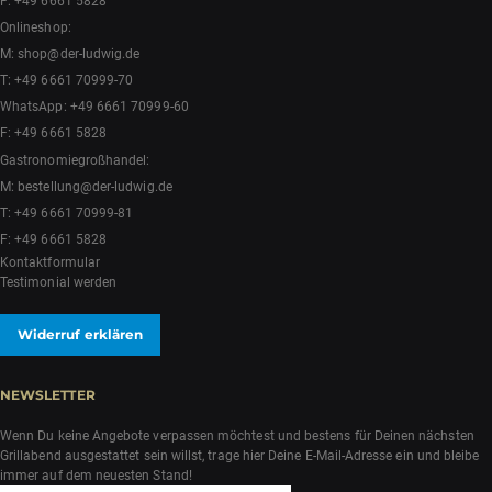
F: +49 6661 5828
Onlineshop:
M:
shop@der-ludwig.de
T:
+49 6661 70999-70
WhatsApp:
+49 6661 70999-60
F: +49 6661 5828
Gastronomiegroßhandel:
M:
bestellung@der-ludwig.de
T:
+49 6661 70999-81
F: +49 6661 5828
Kontaktformular
Testimonial werden
Widerruf erklären
NEWSLETTER
Wenn Du keine Angebote verpassen möchtest und bestens für Deinen nächsten
Grillabend ausgestattet sein willst, trage hier Deine E-Mail-Adresse ein und bleibe
immer auf dem neuesten Stand!