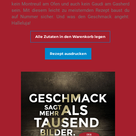
kein Montreuil am Ofen und auch kein Gaudi am Gasherd
sein. Mit diesem leicht zu meisternden Rezept baust du
auf Nummer sicher. Und was den Geschmack angeht:
Halleluja!
Alle Zutaten in den Warenkorb legen
Rezept ausdrucken