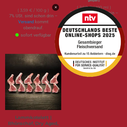
gespart)
26,95 €
×
2,90 €
/ 100 ml
3,59 €
/ 100 g
7% USt. sind schon drin –
7% USt. sind schon drin –
Versand
kommt
Versand
kommt
obendrauf.
obendrauf.
sofort verfügbar
sofort verfügbar
Lammkotelett |
Rhönschaf, Dry Aged,