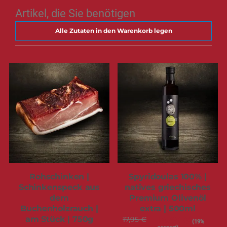
Artikel, die Sie benötigen
Alle Zutaten in den Warenkorb legen
Rohschinken |
Spyridoulas 100% |
Schinkenspeck aus
natives griechisches
dem
Premium Olivenöl
Buchenholzrauch |
extra | 500ml
am Stück | 750g
17,95 €
Sonderangebot
14,49 €
(19%