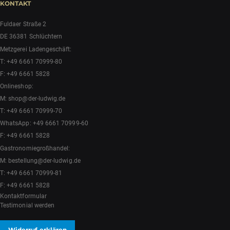
KONTAKT
Fuldaer Straße 2
DE 36381 Schlüchtern
Metzgerei Ladengeschäft:
T:
+49 6661 70999-80
F: +49 6661 5828
Onlineshop:
M:
shop@der-ludwig.de
T:
+49 6661 70999-70
WhatsApp:
+49 6661 70999-60
F: +49 6661 5828
Gastronomiegroßhandel:
M:
bestellung@der-ludwig.de
T:
+49 6661 70999-81
F: +49 6661 5828
Kontaktformular
Testimonial werden
Widerruf erklären