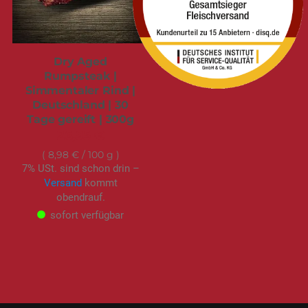
Dry Aged
Rumpsteak |
Simmentaler Rind |
Deutschland | 30
Tage gereift | 300g
26,95 €
8,98 €
/ 100 g
7% USt. sind schon drin –
Versand
kommt
obendrauf.
sofort verfügbar