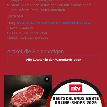
Steak in Tranchen schneiden und mit Zwiebelconfit
und Cafe de Paris Butter anrichten
Zutaten
300g
Dry Aged Roastbeef von der Simmentaler Färse
3 Rote Zwiebeln
Prise Brauner Rohrzucker
200ml Trockener Rotwein
Artikel, die Sie benötigen
Alle Zutaten in den Warenkorb legen
×