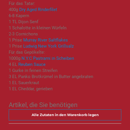
Für das Tatar:
400g
Dry Aged Rinderfilet
6-8 Kapern
1 TL Dijon Senf
1 Schalotte in kleinen Würfeln
2-3 Cornichons
1 Prise
Murray River Saltflakes
1 Prise
Ludwig New York Grillsalz
Für das Gepökelte:
1000g
N.Y.C Pastrami in Scheiben
4 EL
Reuben Sauce
1 Gurke in feinen Streifen
3 EL Panko Brotkrümel in Butter angebraten
1 EL Sauerkraut
1 EL Cheddar, gerieben
Artikel, die Sie benötigen
Alle Zutaten in den Warenkorb legen