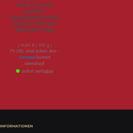
Steak | Für die
perfekte
Steakhouse-Kruste |
Grillsalz | Streuer |
Bestseller | 60g
8,90 €
14,83 €
/ 100 g
7% USt. sind schon drin –
Versand
kommt
obendrauf.
sofort verfügbar
INFORMATIONEN