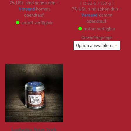
7% USt. sind schon drin –
13,32 €
/ 100 g
Versand
kommt
7% USt. sind schon drin –
obendrauf.
Versand
kommt
obendrauf.
sofort verfügbar
sofort verfügbar
Gewichtsgruppe
Ludwigs New York