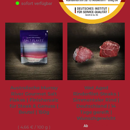
sofort verfügbar
sofort verfügbar
Australische Murray
Wet Aged
River Gourmet Salt
Rinderfilet-Steaks |
Flakes | Finishersalz
Simmentaler Rind |
für Steak & Genuss |
Deutschland | 14
Beutel | 150g
Tage gereift |
Wunschgewicht
6,99 €
39,95 €
Ab
4,66 €
/ 100 g