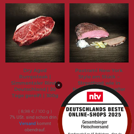
Dry Aged
Pastrami New York
Rumpsteak |
Style am Stück –
Simmentaler Rind |
Streetfood wie in
×
Deutschland | 30
New York | Bestseller
Tage gereift | 300g
| 1.100g
26,95 €
50,95 €
8,98 €
/ 100 g
4,63 €
/ 100 g
7% USt. sind schon drin –
7% USt. sind schon drin –
Versand
kommt
Versand
kommt
obendrauf.
obendrauf.