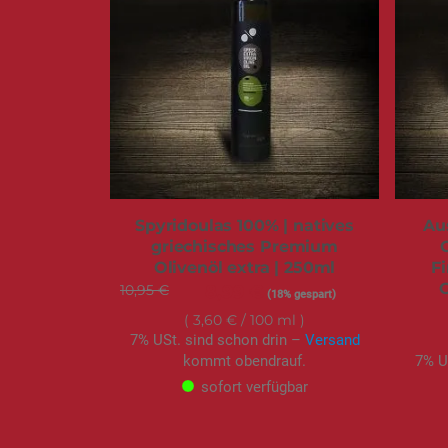
Spyridoulas 100% | natives
Au
griechisches Premium
Olivenöl extra | 250ml
Fi
G
10,95 €
Sonderangebot
8,99 €
(18% gespart)
3,60 €
/ 100 ml
7% USt. sind schon drin –
Versand
kommt obendrauf.
7% U
sofort verfügbar