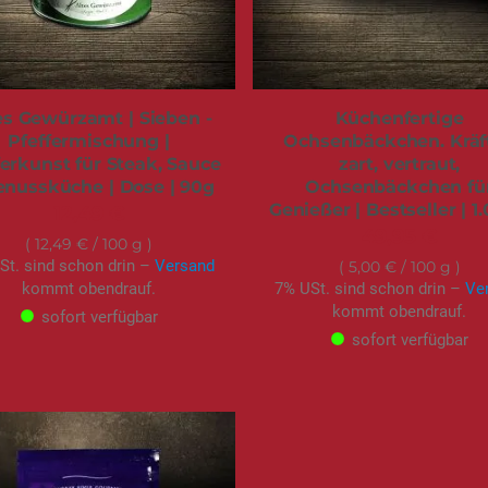
es Gewürzamt | Sieben -
Küchenfertige
Pfeffermischung |
Ochsenbäckchen. Kräft
ferkunst für Steak, Sauce
zart, vertraut,
enussküche | Dose | 90g
Ochsenbäckchen fü
Genießer | Bestseller | 1
12,49 €
49,95 €
12,49 €
/ 100 g
St. sind schon drin –
Versand
5,00 €
/ 100 g
kommt obendrauf.
7% USt. sind schon drin –
Ve
kommt obendrauf.
sofort verfügbar
sofort verfügbar