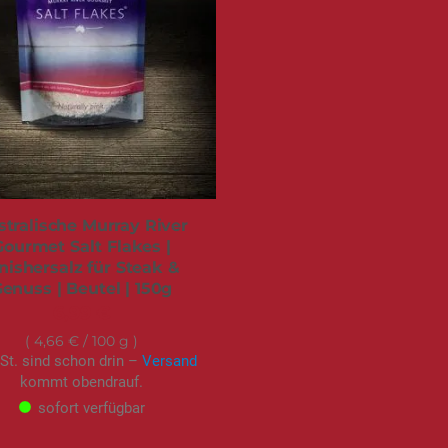
stralische Murray River
Gourmet Salt Flakes |
nishersalz für Steak &
enuss | Beutel | 150g
6,99 €
4,66 €
/ 100 g
St. sind schon drin –
Versand
kommt obendrauf.
sofort verfügbar