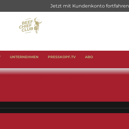
V
UNTERNEHMEN
PRESSKOPF.TV
ABO
& SCHINKEN
ANLÄSSE
GENUSSHELFER
morte