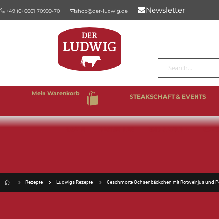
Newsletter
+49 (0) 6661 70999-70
shop@der-ludwig.de
Suche
Mein Warenkorb
STEAKSCHAFT & EVENTS
%SALE
BESTSELLER
RIND & KALB
SCHW
Rezepte
Ludwigs Rezepte
Geschmorte Ochsenbäckchen mit Rotweinjus und Pe