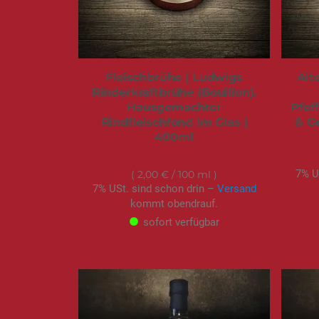
Fleischbrühe | Ludwigs
Alt
Rinderkraftbrühe (Bouillon).
Hausgemachter
Pfef
Rindfleischfond im Glas |
& G
400ml
7,99 €
7% U
2,00 €
/ 100 ml
7% USt. sind schon drin –
Versand
kommt obendrauf.
sofort verfügbar