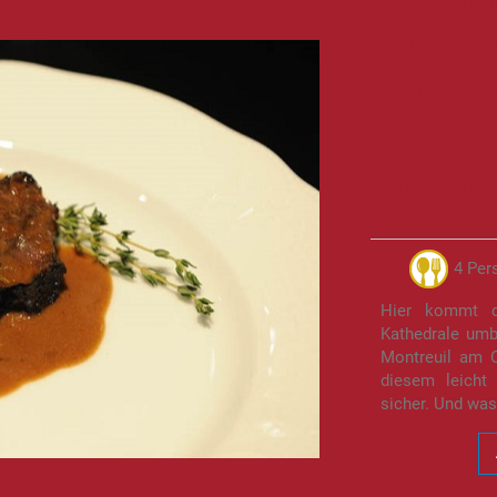
Ochse
mit R
und
Peter
4 Per
Hier kommt d
Kathedrale umb
Montreuil am 
diesem leicht
sicher. Und was