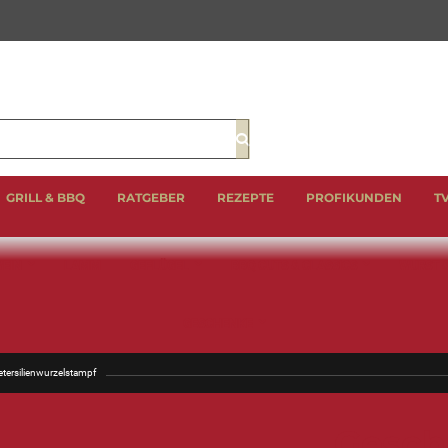
Suche
GRILL & BBQ
RATGEBER
REZEPTE
PROFIKUNDEN
T
EIN
LAMM
GEFLÜGEL
BBQ CUTS & CLASSICS
WURST 
GESCHENKE
tersilienwurzelstampf
Gesch