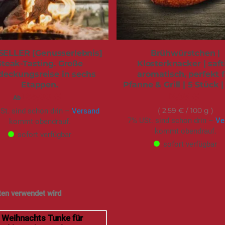
SELLER [Genusserlebnis]
Brühwürstchen |
Steak-Tasting. Große
Klosterknacker | saft
deckungsreise in sechs
aromatisch, perfekt 
Etappen.
Pfanne & Grill | 5 Stück 
165,00 €
12,95 €
Ab
2,59 €
/ 100 g
St. sind schon drin –
Versand
7% USt. sind schon drin –
Ve
kommt obendrauf.
kommt obendrauf.
sofort verfügbar
sofort verfügbar
ten verwendet wird
Weihnachts Tunke für