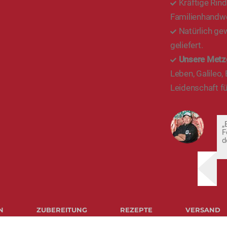
Kräftige Rin
Familienhandw
Natürlich gew
geliefert.
Unsere Metz
Leben, Galileo,
Leidenschaft fü
„
F
d
N
ZUBEREITUNG
REZEPTE
VERSAND