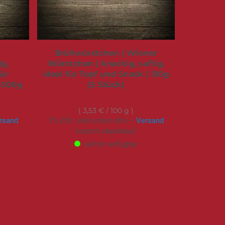
Brühwürstchen | Wiener
ig,
Würstchen | knackig, saftig,
für
ideal für Topf und Snack | 310g
| 500g
(5 Stück)
10,95 €
3,53 €
/ 100 g
rsand
7% USt. sind schon drin –
Versand
kommt obendrauf.
sofort verfügbar