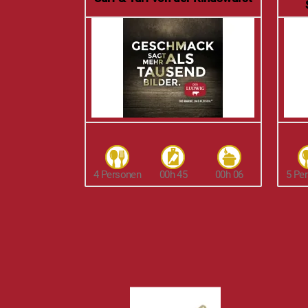
4 Personen
00h 45
00h 06
5 Pe