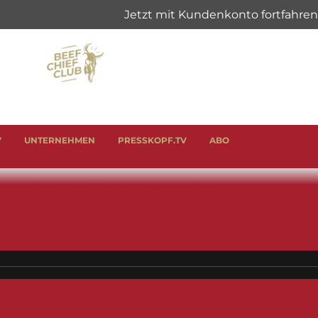
V
UNTERNEHMEN
PRESSKOPF.TV
ABO
& SCHINKEN
ANLÄSSE
GENUSSHELFER
ürstchen |