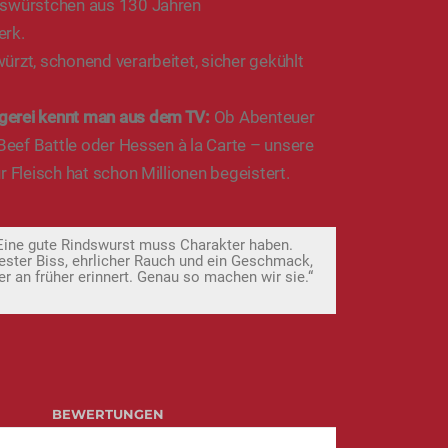
dswürstchen aus 130 Jahren
erk.
ürzt, schonend verarbeitet, sicher gekühlt
gerei kennt man aus dem TV:
Ob Abenteuer
 Beef Battle oder Hessen à la Carte – unsere
r Fleisch hat schon Millionen begeistert.
Eine gute Rindswurst muss Charakter haben.
ester Biss, ehrlicher Rauch und ein Geschmack,
er an früher erinnert. Genau so machen wir sie.“
BEWERTUNGEN