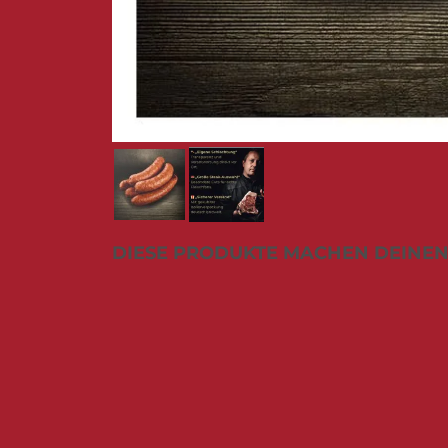
Zum
DIESE PRODUKTE MACHEN DEINEN
Anfang
der
Bildergalerie
springen