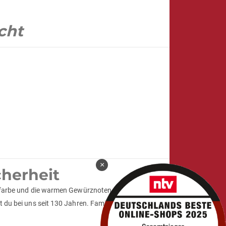
scht
×
herheit
uchfarbe und die warmen Gewürznoten erinnern an
 du bei uns seit 130 Jahren. Familiengeführt, regional