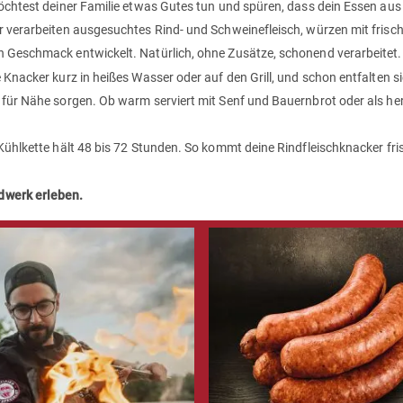
möchtest deiner Familie etwas Gutes tun und spüren, dass dein Essen au
ir verarbeiten ausgesuchtes Rind- und Schweinefleisch, würzen mit fri
n Geschmack entwickelt. Natürlich, ohne Zusätze, schonend verarbeitet.
 Knacker kurz in heißes Wasser oder auf den Grill, und schon entfalten s
 für Nähe sorgen. Ob warm serviert mit Senf und Bauernbrot oder als her
Kühlkette hält 48 bis 72 Stunden. So kommt deine Rindfleischknacker fris
dwerk erleben.