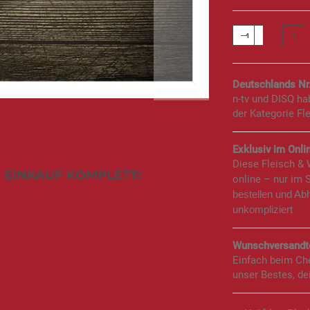
Deutschlands Nr
n-tv und DISQ h
der Kategorie Fl
Exklusiv im Onlin
Diese Fleisch &
 EINKAUF KOMPLETT:
online – nur im 
bestellen und Ab
unkompliziert
Wunschversandte
Einfach beim Ch
unser Bestes, de