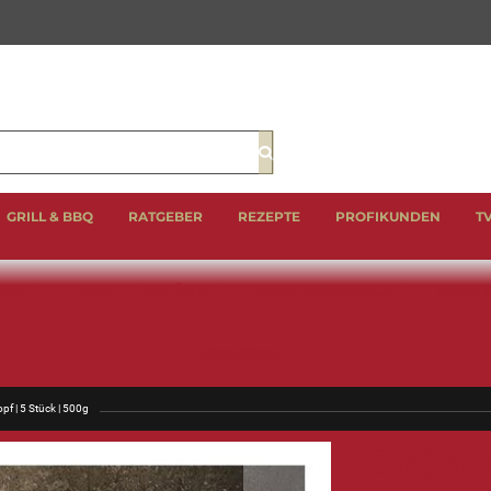
Suche
GRILL & BBQ
RATGEBER
REZEPTE
PROFIKUNDEN
T
EIN
LAMM
GEFLÜGEL
BBQ CUTS & CLASSICS
WURST 
GESCHENKE
opf | 5 Stück | 500g
Brühw