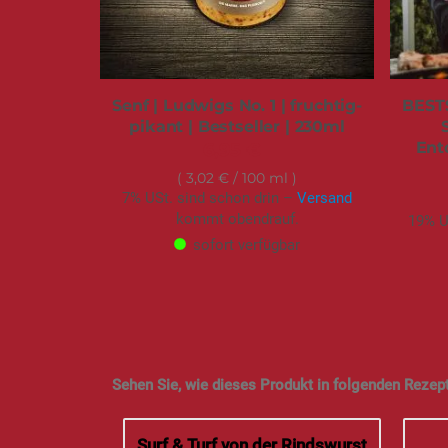
Senf | Ludwigs No. 1 | fruchtig-
BEST
pikant | Bestseller | 230ml
Ent
6,95 €
3,02 €
/ 100 ml
7% USt. sind schon drin –
Versand
kommt obendrauf.
19% U
sofort verfügbar
Sehen Sie, wie dieses Produkt in folgenden Rezep
Surf & Turf von der Rindswurst