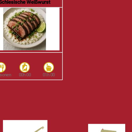
Schlesische Weißwurst
rsonen
00h 00
01h 00