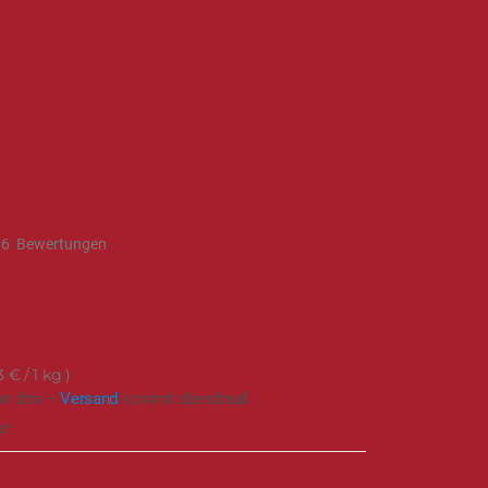
nochen. Beef
w Bones.
ntaler Rind,
geschnitten |
g
16
Bewertungen
 €
3 €
/ 1 kg
on drin –
Versand
kommt obendrauf.
ar
rkauft in den letzten Monaten