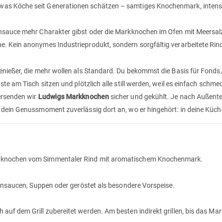
as Köche seit Generationen schätzen – samtiges Knochenmark, intens
nsauce mehr Charakter gibst oder die Markknochen im Ofen mit Meersalz,
e. Kein anonymes Industrieprodukt, sondern sorgfältig verarbeitete Ri
Genießer, die mehr wollen als Standard. Du bekommst die Basis für Fond
te am Tisch sitzen und plötzlich alle still werden, weil es einfach schmec
ersenden wir
Ludwigs Markknochen
sicher und gekühlt. Je nach Außente
 dein Genussmoment zuverlässig dort an, wo er hingehört: in deine Küch
erknochen vom Simmentaler Rind mit aromatischem Knochenmark.
tensaucen, Suppen oder geröstet als besondere Vorspeise.
uf dem Grill zubereitet werden. Am besten indirekt grillen, bis das Mar