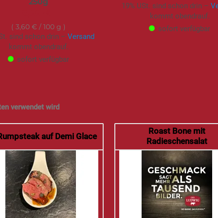
250g
19% USt. sind schon drin –
V
8,99 €
kommt obendrauf.
3,60 €
/ 100 g
sofort verfügbar
t. sind schon drin –
Versand
kommt obendrauf.
sofort verfügbar
ten verwendet wird
Roast Bone mit
Rumpsteak auf Demi Glace
Radieschensalat