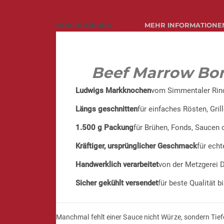
BESCHREIBUNG
MEHR INFORMATIONE
Beef Marrow Bon
Ludwigs Markknochen
vom Simmentaler Rind
Längs geschnitten
für einfaches Rösten, Gril
1.500 g Packung
für Brühen, Fonds, Saucen 
Kräftiger, ursprünglicher Geschmack
für ech
Handwerklich verarbeitet
von der Metzgerei 
Sicher gekühlt versendet
für beste Qualität b
Manchmal fehlt einer Sauce nicht Würze, sondern Tie