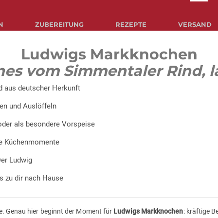
N
ZUBEREITUNG
REZEPTE
VERSAND
Ludwigs Markknochen
es vom Simmentaler Rind, l
 aus deutscher Herkunft
len und Auslöffeln
oder als besondere Vorspeise
te Küchenmomente
Der Ludwig
is zu dir nach Hause
fe. Genau hier beginnt der Moment für
Ludwigs Markknochen
: kräftige