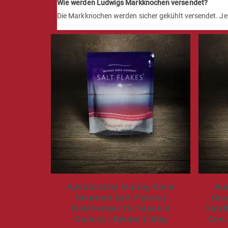
Wie werden Ludwigs Markknochen versendet?
Die Markknochen werden sicher gekühlt versendet. Je 
Australische Murray River
Aus
Gourmet Salt Flakes |
Gou
Finishersalz für Steak &
Salzf
Genuss | Beutel | 150g
Genu