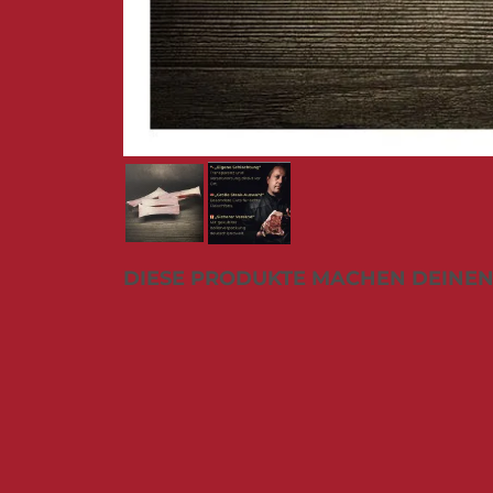
Zum
DIESE PRODUKTE MACHEN DEINEN
Anfang
der
Bildergalerie
springen