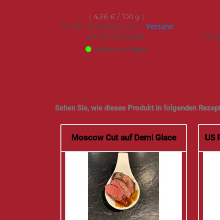
6,99 €
4,66 €
/ 100 g
7% USt. sind schon drin –
Versand
kommt obendrauf.
7% US
sofort verfügbar
Sehen Sie, wie dieses Produkt in folgenden Rezep
Moscow Cut auf Demi Glace
US 