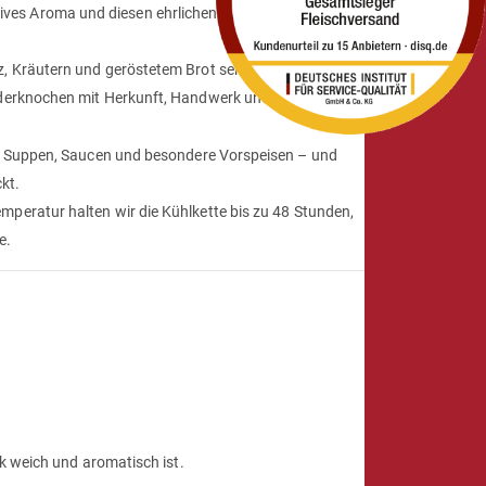
ives Aroma und diesen ehrlichen Geschmack, der aus
 Kräutern und geröstetem Brot servierst: Dieses
nderknochen mit Herkunft, Handwerk und Respekt vor
s, Suppen, Saucen und besondere Vorspeisen – und
kt.
mperatur halten wir die Kühlkette bis zu 48 Stunden,
e.
k weich und aromatisch ist.