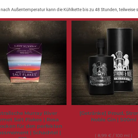
nach Außentemperatur kann die Kühlkette bis zu 48 Stunden, teilweise 
tralische Murray River
[Getränke] Proud, Stro
rmet Salt Flakes | Rosa
Noble Gin | 500ml
locken für den perfekten
44,95 €
ssmoment | Schachtel |
8,99 €
/ 100 ml