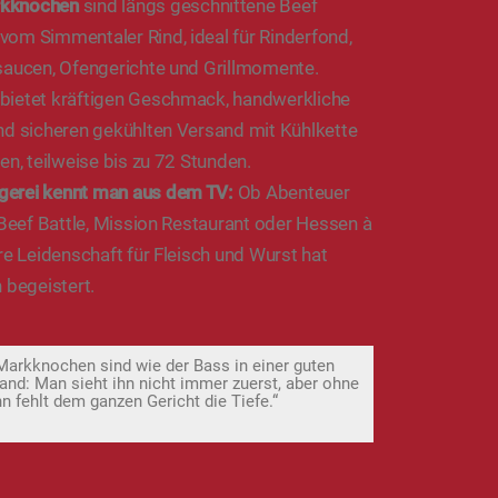
rkknochen
sind längs geschnittene Beef
om Simmentaler Rind, ideal für Rinderfond,
saucen, Ofengerichte und Grillmomente.
bietet kräftigen Geschmack, handwerkliche
nd sicheren gekühlten Versand mit Kühlkette
en, teilweise bis zu 72 Stunden.
gerei kennt man aus dem TV:
Ob Abenteuer
 Beef Battle, Mission Restaurant oder Hessen à
re Leidenschaft für Fleisch und Wurst hat
 begeistert.
Markknochen sind wie der Bass in einer guten
and: Man sieht ihn nicht immer zuerst, aber ohne
hn fehlt dem ganzen Gericht die Tiefe.“