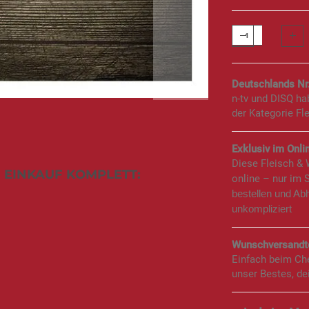
Deutschlands Nr
n-tv und DISQ h
der Kategorie Fl
Exklusiv im Onlin
Diese Fleisch &
 EINKAUF KOMPLETT:
online – nur im 
bestellen und Ab
unkompliziert
Wunschversandte
Einfach beim Ch
unser Bestes, de