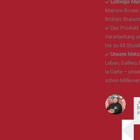
Ludwigs Ma
Marrow Bones v
Brühen, Braten
Das Produkt 
Verarbeitung u
bis zu 48 Stund
Unsere Metz
Leben, Galileo,
la Carte – unse
schon Millionen
„
B
i