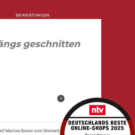
BEWERTUNGEN
ängs geschnitten
×
 Beef Marrow Bones vom Simmentaler Rind, längs