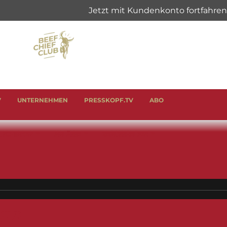
V
UNTERNEHMEN
PRESSKOPF.TV
ABO
& SCHINKEN
ANLÄSSE
GENUSSHELFER
gs