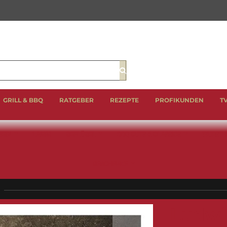
Suche
GRILL & BBQ
RATGEBER
REZEPTE
PROFIKUNDEN
T
EIN
LAMM
GEFLÜGEL
BBQ CUTS & CLASSICS
WURST 
GESCHENKE
Ludwi