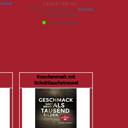
ersand
3,60 €
/ 100 ml
7% USt. sind schon drin –
Versand
kommt obendrauf.
sofort verfügbar
Knochenmark mit
Schnittlauchstreusel