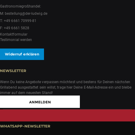
Gastronomiegroßhandel:
M:
bestellung@der-ludwig.de
T:
+49 6661 70999-81
F: +49 6661 5828
Kontaktformular
Testimonial werden
Widerruf erklären
NEWSLETTER
Wenn Du keine Angebote verpassen möchtest und bestens für Deinen nächsten
Grillabend ausgestattet sein willst, trage hier Deine E-Mail-Adresse ein und bleibe
immer auf dem neuesten Stand!
WHATSAPP-NEWSLETTER