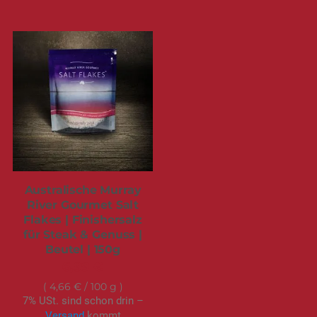
Australische Murray
River Gourmet Salt
Flakes | Finishersalz
für Steak & Genuss |
Beutel | 150g
6,99 €
4,66 €
/ 100 g
7% USt. sind schon drin –
Versand
kommt