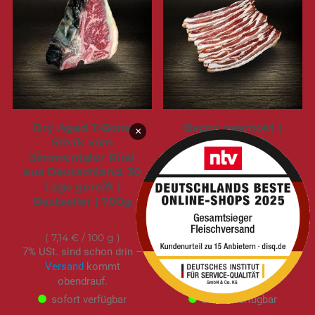
Dry Aged T-Bone
Bacon gesmokt |
×
Steak vom
Bauchfleisch
Simmentaler Rind
geräuchert |
aus Deutschland. 30
geschnitten, saftig,
Tage gereift |
gemacht für Pfanne
Bestseller | 700g
und Grill | 180g
49,95 €
6,50 €
7,14 €
/ 100 g
3,61 €
/ 100 g
7% USt. sind schon drin –
7% USt. sind schon drin –
Versand
kommt
Versand
kommt
obendrauf.
obendrauf.
sofort verfügbar
sofort verfügbar