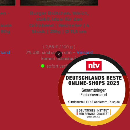
en -
Burger Brötchen. Weich,
stabil, ideal für den
Sauce
Grillabend | Bestseller | 4
 90g
Stück | 236g | Ø 11,5 cm
6,90 €
2,88 €
/ 100 g
rsand
7% USt. sind schon drin –
Versand
×
kommt obendrauf.
sofort verfügbar