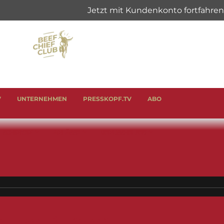
V
UNTERNEHMEN
PRESSKOPF.TV
ABO
& SCHINKEN
ANLÄSSE
GENUSSHELFER
y Joe Burger