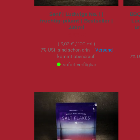
Senf | Ludwigs No. 1 |
BBQ
fruchtig-pikant | Bestseller |
Lud
230ml
un
6,95 €
3,02 €
/ 100 ml
7% USt. sind schon drin –
Versand
kommt obendrauf.
7% U
sofort verfügbar