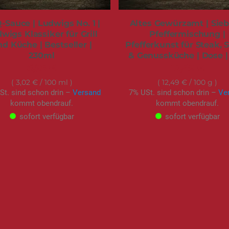
-Sauce | Ludwigs No. 1 |
Altes Gewürzamt | Sieb
wigs Klassiker für Grill
Pfeffermischung |
d Küche | Bestseller |
Pfefferkunst für Steak, 
230ml
& Genussküche | Dose |
6,95 €
12,49 €
3,02 €
/ 100 ml
12,49 €
/ 100 g
St. sind schon drin –
Versand
7% USt. sind schon drin –
Ve
kommt obendrauf.
kommt obendrauf.
sofort verfügbar
sofort verfügbar