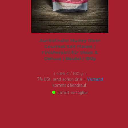
Australische Murray River
Gourmet Salt Flakes |
Finishersalz für Steak &
Genuss | Beutel | 150g
6,99 €
4,66 €
/ 100 g
7% USt. sind schon drin –
Versand
kommt obendrauf.
sofort verfügbar