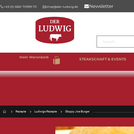
Newsletter
+49 (0) 6661 70999-70
shop@der-ludwig.de
Suche
Mein Warenkorb
STEAKSCHAFT & EVENTS
%SALE
BESTSELLER
RIND & KALB
SCHW
Rezepte
Ludwigs Rezepte
Sloppy Joe Burger