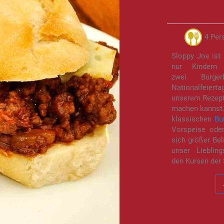
4 Per
Sloppy Joe ist 
nur Kindern
zwei Burge
Nationalfeie
unserem Rezept,
machen kannst.
klassischen
Bu
Vorspeise oder
sich größer Bel
unser Lieblin
den Kursen der 