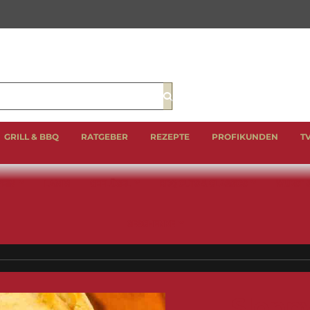
Suche
GRILL & BBQ
RATGEBER
REZEPTE
PROFIKUNDEN
T
EIN
LAMM
GEFLÜGEL
BBQ CUTS & CLASSICS
WURST 
GESCHENKE
Slopp