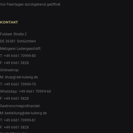
Vor Feiertagen durchgehend geöffnet.
KONTAKT
Fuldaer Straße 2
DE 36381 Schlüchtern
Metzgerei Ladengeschäft:
T:
+49 6661 70999-80
F: +49 6661 5828
Onlineshop:
M:
shop@der-ludwig.de
T:
+49 6661 70999-70
WhatsApp:
+49 6661 70999-60
F: +49 6661 5828
Gastronomiegroßhandel:
M:
bestellung@der-ludwig.de
T:
+49 6661 70999-81
F: +49 6661 5828