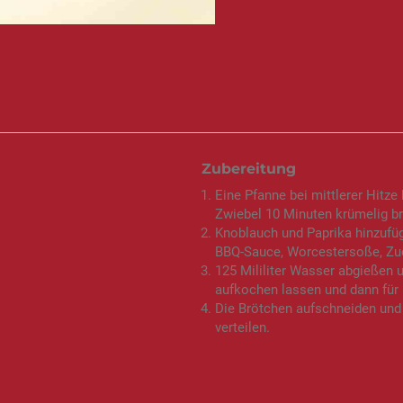
Zubereitung
Eine Pfanne bei mittlerer Hitz
Zwiebel 10 Minuten krümelig br
Knoblauch und Paprika hinzufü
BBQ-Sauce, Worcestersoße, Zuc
125 Mililiter Wasser abgießen 
aufkochen lassen und dann für
Die Brötchen aufschneiden und
verteilen.