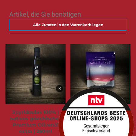
Artikel, die Sie benötigen
Alle Zutaten in den Warenkorb legen
×
Spyridoulas 100% |
Australische Murray
natives griechisches
River Gourmet Salt
Premium Olivenöl
Flakes | Finishersalz
extra | 250ml
für Steak & Genuss |