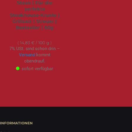
Steak | Für die
perfekte
Steakhouse-Kruste |
Grillsalz | Streuer |
Bestseller | 60g
8,90 €
14,83 €
/ 100 g
7% USt. sind schon drin –
Versand
kommt
obendrauf.
sofort verfügbar
INFORMATIONEN