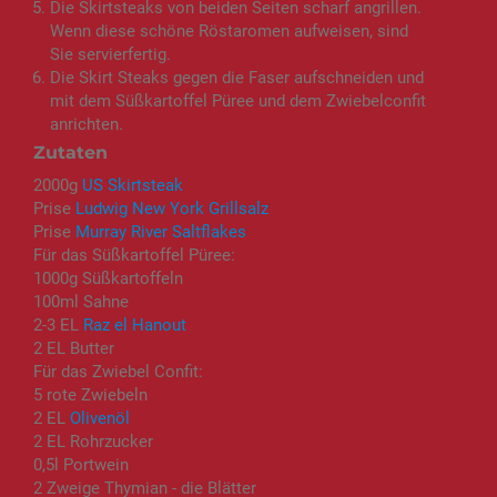
Die Skirtsteaks von beiden Seiten scharf angrillen.
Wenn diese schöne Röstaromen aufweisen, sind
Sie servierfertig.
Die Skirt Steaks gegen die Faser aufschneiden und
mit dem Süßkartoffel Püree und dem Zwiebelconfit
anrichten.
Zutaten
2000g
US Skirtsteak
Prise
Ludwig New York Grillsalz
Prise
Murray River Saltflakes
Für das Süßkartoffel Püree:
1000g Süßkartoffeln
100ml Sahne
2-3 EL
Raz el Hanout
2 EL Butter
Für das Zwiebel Confit:
5 rote Zwiebeln
2 EL
Olivenöl
2 EL Rohrzucker
0,5l Portwein
2 Zweige Thymian - die Blätter