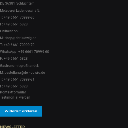
DE 36381 Schlüchtern
Metzgerei Ladengeschäft:
T:
+49 6661 70999-80
F: +49 6661 5828
Onlineshop:
M:
shop@der-ludwig.de
T:
+49 6661 70999-70
WhatsApp:
+49 6661 70999-60
F: +49 6661 5828
Gastronomiegroßhandel:
M:
bestellung@der-ludwig.de
T:
+49 6661 70999-81
F: +49 6661 5828
Kontaktformular
Testimonial werden
Widerruf erklären
NEWSLETTER