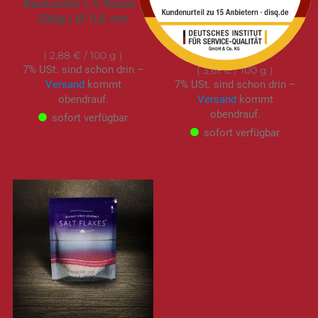
Bestseller | 4 Stück |
geschnitten, saftig,
236g | Ø 11,5 cm
gemacht für Pfanne
und Grill | 180g
6,90 €
6,50 €
2,88 €
/ 100 g
7% USt. sind schon drin –
3,61 €
/ 100 g
Versand
kommt
7% USt. sind schon drin –
obendrauf.
Versand
kommt
obendrauf.
sofort verfügbar
sofort verfügbar