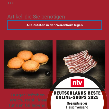
1 Öl
Artikel, die Sie benötigen
Alle Zutaten in den Warenkorb legen
×
Burger Brötchen.
Bacon gesmokt |
Weich, stabil, ideal
Bauchfleisch
für den Grillabend |
geräuchert |