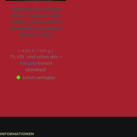
Australische Murray
River Gourmet Salt
Flakes | Finishersalz
für Steak & Genuss |
Beutel | 150g
6,99 €
4,66 €
/ 100 g
7% USt. sind schon drin –
Versand
kommt
obendrauf.
sofort verfügbar
INFORMATIONEN