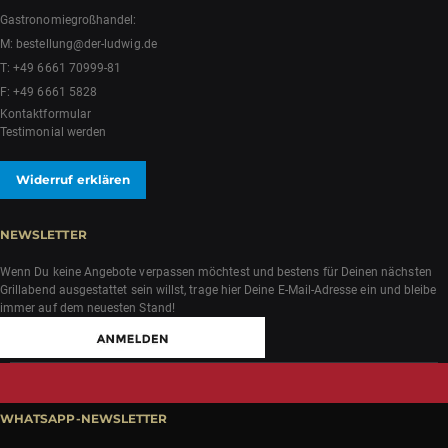
Gastronomiegroßhandel:
M:
bestellung@der-ludwig.de
T:
+49 6661 70999-81
F: +49 6661 5828
Kontaktformular
Testimonial werden
Widerruf erklären
NEWSLETTER
Wenn Du keine Angebote verpassen möchtest und bestens für Deinen nächsten
Grillabend ausgestattet sein willst, trage hier Deine E-Mail-Adresse ein und bleibe
immer auf dem neuesten Stand!
WHATSAPP-NEWSLETTER