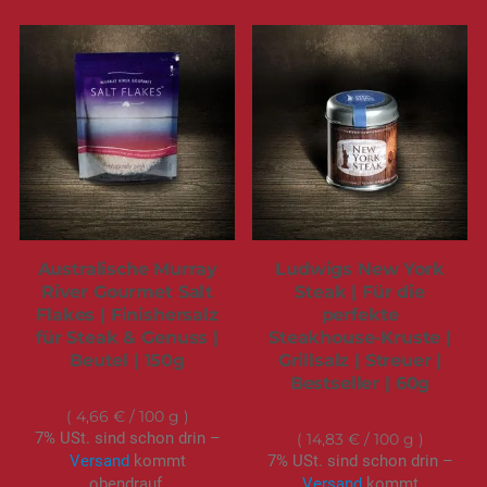
Australische Murray
Ludwigs New York
River Gourmet Salt
Steak | Für die
Flakes | Finishersalz
perfekte
für Steak & Genuss |
Steakhouse-Kruste |
Beutel | 150g
Grillsalz | Streuer |
Bestseller | 60g
6,99 €
8,90 €
4,66 €
/ 100 g
7% USt. sind schon drin –
14,83 €
/ 100 g
Versand
kommt
7% USt. sind schon drin –
obendrauf.
Versand
kommt