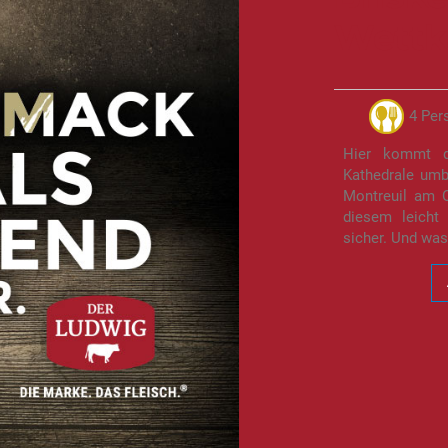
Wett
4 Per
Hier kommt d
Kathedrale umb
Montreuil am 
diesem leicht
sicher. Und was