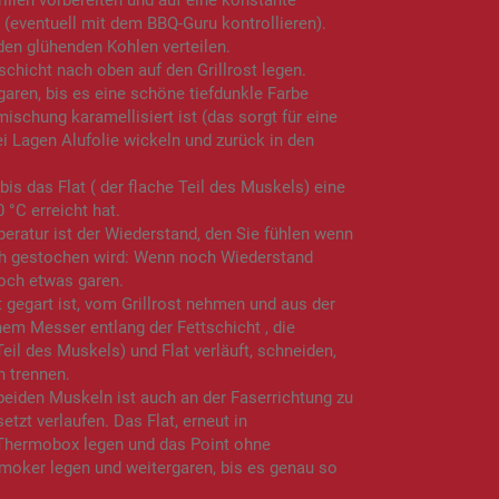
Grillen vorbereiten und auf eine konstante
 (eventuell mit dem BBQ-Guru kontrollieren).
den glühenden Kohlen verteilen.
tschicht nach oben auf den Grillrost legen.
garen, bis es eine schöne tiefdunkle Farbe
schung karamellisiert ist (das sorgt für eine
ei Lagen Alufolie wickeln und zurück in den
bis das Flat ( der flache Teil des Muskels) eine
 °C erreicht hat.
peratur ist der Wiederstand, den Sie fühlen wenn
h gestochen wird: Wenn noch Wiederstand
noch etwas garen.
 gegart ist, vom Grillrost nehmen und aus der
nem Messer entlang der Fettschicht , die
il des Muskels) und Flat verläuft, schneiden,
n trennen.
eiden Muskeln ist auch an der Faserrichtung zu
tzt verlaufen. Das Flat, erneut in
 Thermobox legen und das Point ohne
moker legen und weitergaren, bis es genau so