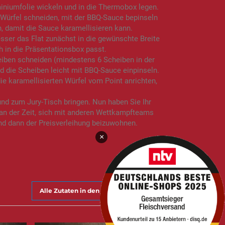
iniumfolie wickeln und in die Thermobox legen.
 Würfel schneiden, mit der BBQ-Sauce bepinseln
, damit die Sauce karamellisieren kann.
sser das Flat zunächst in die gewünschte Breite
h in die Präsentationsbox passt.
eiben schneiden (mindestens 6 Scheiben in der
 die Scheiben leicht mit BBQ-Sauce einpinseln.
e karamellisierten Würfel vom Point anrichten,
nd zum Jury-Tisch bringen. Nun haben Sie Ihr
so an der Zeit, sich mit anderen Wettkampfteams
d dann der Preisverleihung beizuwohnen.
×
Alle Zutaten in den Warenkorb legen