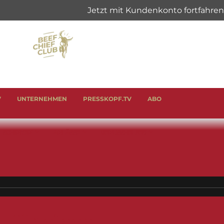
V
UNTERNEHMEN
PRESSKOPF.TV
ABO
& SCHINKEN
ANLÄSSE
GENUSSHELFER
t für einen