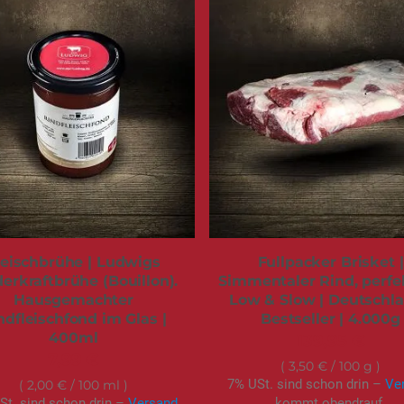
leischbrühe | Ludwigs
Fullpacker Brisket |
erkraftbrühe (Bouillon).
Simmentaler Rind, perfek
Hausgemachter
Low & Slow | Deutschla
ndfleischfond im Glas |
Bestseller | 4.000g
400ml
139,95 €
7,99 €
3,50 €
/ 100 g
7% USt. sind schon drin –
Ve
2,00 €
/ 100 ml
St. sind schon drin –
Versand
kommt obendrauf.