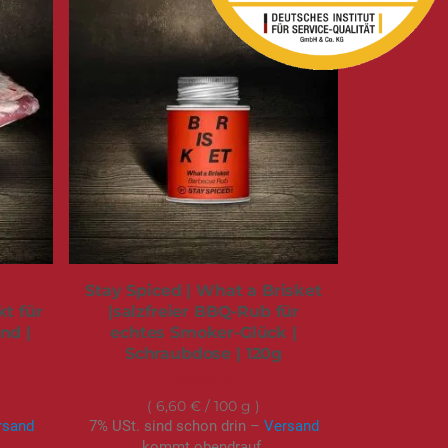
Stay Spiced | What a Brisket
t für
|salzfreier BBQ-Rub für
nd |
echtes Smoker-Glück |
Schraubdose | 120g
10,69 €
6,60 €
/ 100 g
rsand
7% USt. sind schon drin –
Versand
kommt obendrauf.