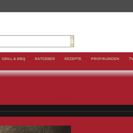
Suche
GRILL & BBQ
RATGEBER
REZEPTE
PROFIKUNDEN
T
EIN
LAMM
GEFLÜGEL
BBQ CUTS & CLASSICS
WURST 
GESCHENKE
Briske