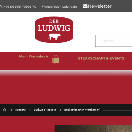
Newsletter
+49 (0) 6661 70999-70
shop@der-ludwig.de
Suche
Mein Warenkorb
STEAKSCHAFT & EVENTS
%SALE
BESTSELLER
RIND & KALB
SCHW
Rezepte
Ludwigs Rezepte
Brisket für einen Wettkampf