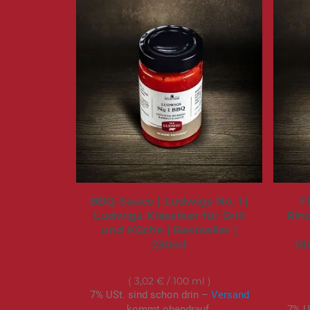
BBQ-Sauce | Ludwigs No. 1 |
F
Ludwigs Klassiker für Grill
Rind
und Küche | Bestseller |
230ml
Ri
6,95 €
3,02 €
/ 100 ml
7% USt. sind schon drin –
Versand
kommt obendrauf.
7% U