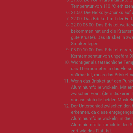
21.00: Den Grill fürs indirekte 
Temperatur von 110 °C erhitzen
21.50: Die Hickory-Chunks auf 
22.00: Das Briskett mit der Fet
22.00-05.00: Das Brisket weiter
bekommen hat und die Kräutermi
gute Kruste). Das Brisket in zw
Smoker legen.
05.00-10.00: Das Brisket garen, 
Kerntemperatur von ungefähr 90
Wichtiger als tatsächliche Tem
das Thermometer in das Fleisc
spürbar ist, muss das Brisket 
Wenn das Brisket auf den Punkt
Aluminiumfolie wickeln. Mit ei
zwischen Point (dem dickeren Te
sodass sich die beiden Muskel
Der Unterschied zwischen den b
erkennen, da diese entgegengese
Aluminiumfolie wickeln, in die
Aluminiumfolie zurück in den S
zart wie das Flatt ist.