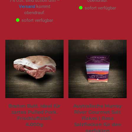
7% USt. sind schon drin –
obendrauf.
Versand
kommt
sofort verfügbar
obendrauf.
sofort verfügbar
Boston Butt. Ideal für
Australische Murray
zartes Pulled Pork.
River Gourmet Salt
Frischluftstall.
Flakes | Rosa
6.000g
Salzflocken für den
perfekten
109,95 €