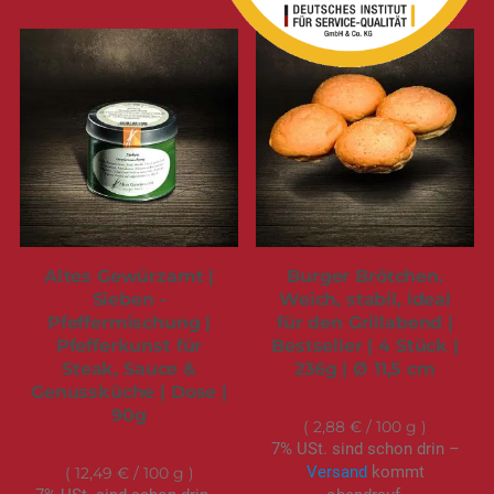
Altes Gewürzamt |
Burger Brötchen.
Sieben -
Weich, stabil, ideal
Pfeffermischung |
für den Grillabend |
Pfefferkunst für
Bestseller | 4 Stück |
Steak, Sauce &
236g | Ø 11,5 cm
Genussküche | Dose |
6,90 €
90g
2,88 €
/ 100 g
12,49 €
7% USt. sind schon drin –
Versand
kommt
12,49 €
/ 100 g