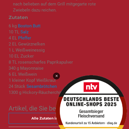
nach belieben auf dem Grill mitgegarte rote
Zwiebeln dazu reichen.
Zutaten
6 kg
Boston Butt
10 TL
Salz
4 EL
Pfeffer
2 EL Gewürznelken
1 L Weißweinessig
10 EL Zucker
8 TL rosenscharfes Paprikapulver
340 g Mayonnaise
6 EL Weißwein
×
1 kleiner Kopf Weißkraut
24 Stück
Sesambrötchen
1300 g Hickory-Räucherchips
Artikel, die Sie benötigen
Alle Zutaten in den Warenkorb legen