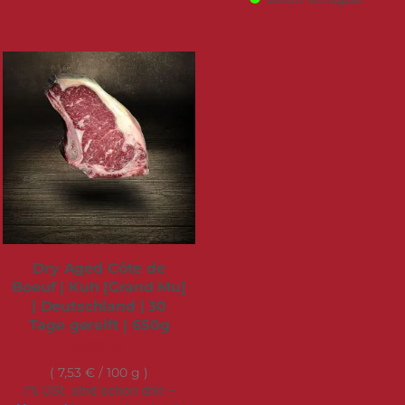
Dry Aged Côte de
Boeuf | Kuh [Grand Mu]
| Deutschland | 30
Tage gereift | 650g
48,95 €
7,53 €
/ 100 g
7% USt. sind schon drin –