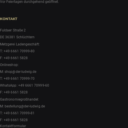
Vor Feiertagen durchgehend geöffnet.
KONTAKT
Fuldaer Straße 2
DE 36381 Schlüchtern
Metzgerei Ladengeschäft:
T:
+49 6661 70999-80
F: +49 6661 5828
Onlineshop:
M:
shop@der-ludwig.de
T:
+49 6661 70999-70
WhatsApp:
+49 6661 70999-60
F: +49 6661 5828
Gastronomiegroßhandel:
M:
bestellung@der-ludwig.de
T:
+49 6661 70999-81
F: +49 6661 5828
Kontaktformular