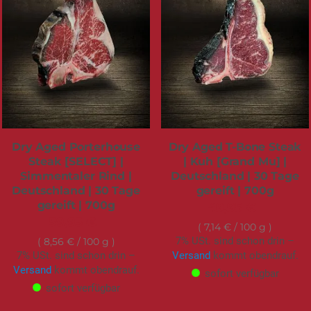
Dry Aged Porterhouse
Dry Aged T-Bone Steak
Steak [SELECT] |
| Kuh [Grand Mu] |
Simmentaler Rind |
Deutschland | 30 Tage
Deutschland | 30 Tage
gereift | 700g
gereift | 700g
49,95 €
59,95 €
7,14 €
/ 100 g
7% USt. sind schon drin –
8,56 €
/ 100 g
7% USt. sind schon drin –
Versand
kommt obendrauf.
Versand
kommt obendrauf.
sofort verfügbar
sofort verfügbar