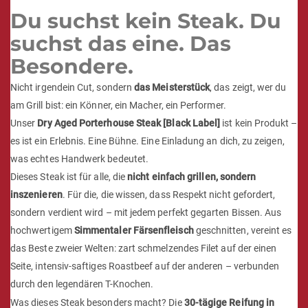
Du suchst kein Steak. Du
suchst das eine. Das
Besondere.
Nicht irgendein Cut, sondern
das Meisterstück
, das zeigt, wer du
am Grill bist: ein Könner, ein Macher, ein Performer.
Unser
Dry Aged Porterhouse Steak [Black Label]
ist kein Produkt –
es ist ein Erlebnis. Eine Bühne. Eine Einladung an dich, zu zeigen,
was echtes Handwerk bedeutet.
Dieses Steak ist für alle, die
nicht einfach grillen, sondern
inszenieren
. Für die, die wissen, dass Respekt nicht gefordert,
sondern verdient wird – mit jedem perfekt gegarten Bissen. Aus
hochwertigem
Simmentaler Färsenfleisch
geschnitten, vereint es
das Beste zweier Welten: zart schmelzendes Filet auf der einen
Seite, intensiv-saftiges Roastbeef auf der anderen – verbunden
durch den legendären T-Knochen.
Was dieses Steak besonders macht? Die
30-tägige Reifung in