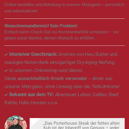
Online bestellen und Abholung in unserer Metzgerei – persönlich
und unkompliziert
Wunschversandtermin? Kein Problem!
Einfach beim Check-Out ins Kommentarfeld schreiben – wir
geben unser Bestes, deinen Wunsch zu erfüllen.
Intensiver Geschmack:
Aromen von Heu, Butter und
nussigen Noten dank einzigartiger Dry Aging-Reifung.
In unserem Onlineshop wird dieses
Steak
ausschließlich frisch versendet
– direkt aus
unserer Metzgerei, ohne Umweg über die Tiefkühltruhe!
Bekannt aus dem TV:
Abenteuer Leben, Galileo, Beef
Battle, Hallo Hessen u.v.a.
„Das Porterhouse Steak der fetten alten
Kuh ist der Inbegriff von Genuss – jeder