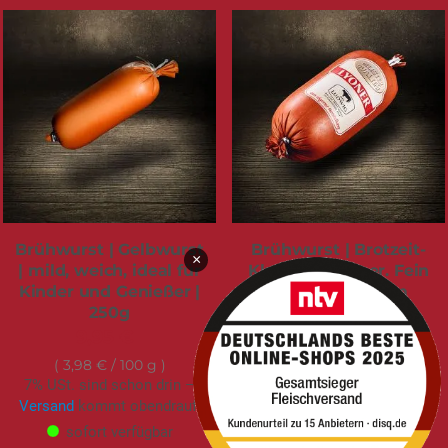
Brühwurst | Gelbwurst
Brühwurst | Brotzeit-
×
| mild, weich, ideal für
Klassiker Lyoner. Fein
Kinder und Genießer |
im Biss, stark im
250g
Geschmack | 250g
9,95 €
7,45 €
3,98 €
/ 100 g
2,98 €
/ 100 g
7% USt. sind schon drin –
7% USt. sind schon drin –
Versand
kommt obendrauf.
Versand
kommt obendrauf.
sofort verfügbar
sofort verfügbar