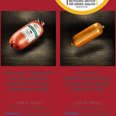
Brühwurst | Jagdwurst
Kochwurst |
aus der Metzgerei.
Delikatessleberwurst |
Herzhaft, fein, voller
cremig, mild, perfekt
Geschmack | 250g
fürs Brot | 170g
7,45 €
5,45 €
2,98 €
/ 100 g
3,21 €
/ 100 g
7% USt. sind schon drin –
7% USt. sind schon drin –
Versand
kommt obendrauf.
Versand
kommt obendrauf.