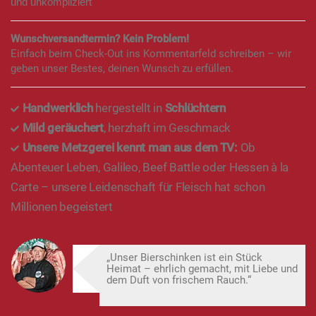
und unkompliziert
Wunschversandtermin? Kein Problem!
Einfach beim Check-Out ins Kommentarfeld schreiben – wir
geben unser Bestes, deinen Wunsch zu erfüllen.
Handwerklich
hergestellt in
Schlüchtern
Mild geräuchert
, herzhaft im Geschmack
Unsere Metzgerei kennt man aus dem TV:
Ob
Abenteuer Leben, Galileo, Beef Battle oder Hessen à la
Carte – unsere Leidenschaft für Fleisch hat schon
Millionen begeistert
„Unser Bierschinken ist ein Stück
Heimat – ehrlich gemacht, mit Liebe und
dem Duft von frischem Rauch.“