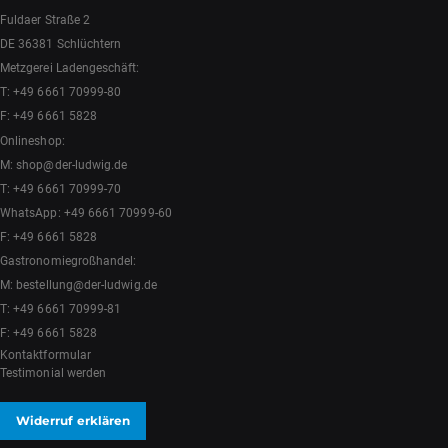
Fuldaer Straße 2
DE 36381 Schlüchtern
Metzgerei Ladengeschäft:
T:
+49 6661 70999-80
F: +49 6661 5828
Onlineshop:
M:
shop@der-ludwig.de
T:
+49 6661 70999-70
WhatsApp:
+49 6661 70999-60
F: +49 6661 5828
Gastronomiegroßhandel:
M:
bestellung@der-ludwig.de
T:
+49 6661 70999-81
F: +49 6661 5828
Kontaktformular
Testimonial werden
Widerruf erklären