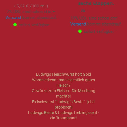
sechs Etappen.
3,02 €
/ 100 ml
165,00 €
Ab
7% USt. sind schon drin –
Versand
kommt obendrauf.
19% USt. sind schon drin –
Versand
kommt obendrauf.
sofort verfügbar
sofort verfügbar
Ludwigs Fleischwurst holt Gold
Woran erkennt man eigentlich gutes
Fleisch?
Gewürze zum Fleisch - Die Mischung
macht's!
Fleischwurst "Ludwig´s Beste" - jetzt
probieren!
Ludwigs Beste & Ludwigs Lieblingssenf -
ein Traumpaar!