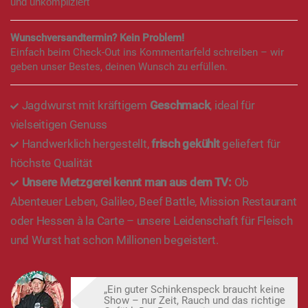
und unkompliziert
Wunschversandtermin? Kein Problem!
Einfach beim Check-Out ins Kommentarfeld schreiben – wir
geben unser Bestes, deinen Wunsch zu erfüllen.
Jagdwurst mit kräftigem
Geschmack
, ideal für
vielseitigen Genuss
Handwerklich hergestellt,
frisch gekühlt
geliefert für
höchste Qualität
Unsere Metzgerei kennt man aus dem TV:
Ob
Abenteuer Leben, Galileo, Beef Battle, Mission Restaurant
oder Hessen à la Carte – unsere Leidenschaft für Fleisch
und Wurst hat schon Millionen begeistert.
„Ein guter Schinkenspeck braucht keine
Show – nur Zeit, Rauch und das richtige