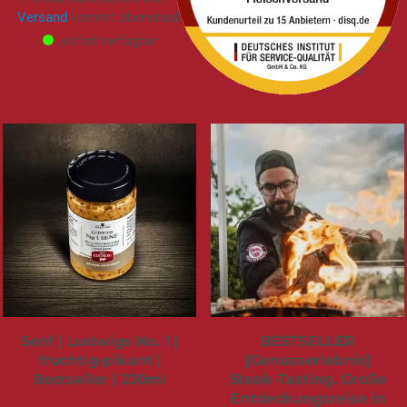
2,43 €
/ 100 g
Versand
kommt obendrauf.
7% USt. sind schon drin –
sofort verfügbar
Versand
kommt obendrauf.
sofort verfügbar
Senf | Ludwigs No. 1 |
BESTSELLER
fruchtig-pikant |
[Genusserlebnis]
Bestseller | 230ml
Steak-Tasting. Große
Entdeckungsreise in
6,95 €