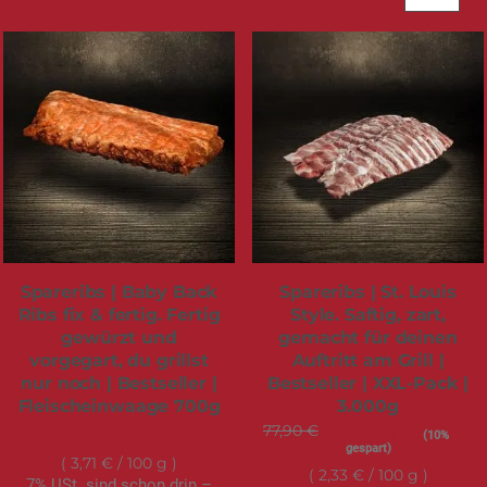
Spareribs | Baby Back
Spareribs | St. Louis
Ribs fix & fertig. Fertig
Style. Saftig, zart,
gewürzt und
gemacht für deinen
vorgegart, du grillst
Auftritt am Grill |
nur noch | Bestseller |
Bestseller | XXL-Pack |
Fleischeinwaage 700g
3.000g
25,95 €
77,90 €
Sonderangebot
69,99 €
(10%
gespart)
3,71 €
/ 100 g
2,33 €
/ 100 g
7% USt. sind schon drin –