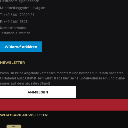
Gastronomiegroßhandel:
M:
bestellung@der-ludwig.de
T:
+49 6661 70999-81
F: +49 6661 5828
Kontaktformular
Testimonial werden
Widerruf erklären
NEWSLETTER
Wenn Du keine Angebote verpassen möchtest und bestens für Deinen nächsten
Grillabend ausgestattet sein willst, trage hier Deine E-Mail-Adresse ein und bleibe
immer auf dem neuesten Stand!
WHATSAPP-NEWSLETTER