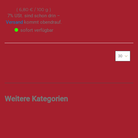
135,95 €
6,80 €
/ 100 g
7% USt. sind schon drin –
Versand
kommt obendrauf.
sofort verfügbar