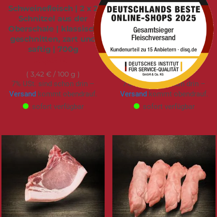
Schweinefleisch | 2 x 2
Schweinebauch | ohne
Schnitzel aus der
Knochen | Dry Aged |
Oberschale | klassisch
Deutsches
geschnitten, zart und
Landschwein|
saftig | 700g
Frischluftstall | 1.000g
23,95 €
22,95 €
3,42 €
/ 100 g
22,95 €
/ 1 kg
7% USt. sind schon drin –
7% USt. sind schon drin –
Versand
kommt obendrauf.
Versand
kommt obendrauf.
sofort verfügbar
sofort verfügbar