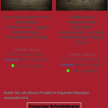
Dry Aged Kotelett vom
Traditionelle
Deutschen
Schweinefüße.
Landschwein | eigene
Deutsches
Schlachtung |
Landschwein aus dem
Frischluftstall | 400g
Frischluftstall | 900g |
2 Stück
14,50 €
6,90 €
3,62 €
/ 100 g
7% USt. sind schon drin –
0,77 €
/ 100 g
Versand
kommt obendrauf.
7% USt. sind schon drin –
Versand
kommt obendrauf.
sofort verfügbar
sofort verfügbar
Sehen Sie, wie dieses Produkt in folgenden Rezepten
verwendet wird
Knuspriger Schweinebraten