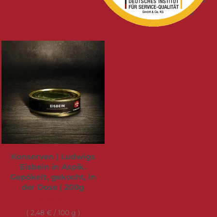
sofort verfügbar
Konserven | Ludwigs
Eisbein in Aspik.
Gepökelt, gekocht, in
der Dose | 200g
4,95 €
2,48 €
/ 100 g