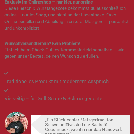
Exklusiv im Onlineshop – nur hier, nur online
Diese Fleisch & Wurstangebote bekommst du ausschließlich
online – nur im Shop, und nicht an der Ladentheke.
Oder:
Online bestellen und Abholung in unserer Metzgerei – persönlich
und unkompliziert
Wunschversandtermin? Kein Problem!
Einfach beim Check-Out ins Kommentarfeld schreiben – wir
geben unser Bestes, deinen Wunsch zu erfüllen.
Traditionelles Produkt mit modernem Anspruch
Vielseitig – für Grill, Suppe & Schmorgerichte
„Ein Stück echter Metzgertradition –
Schweinefüße sind die Basis für
Geschmack, wie ihn nur das Handwerk