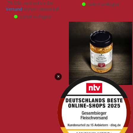
7% USt. sind schon drin –
sofort verfügbar
Versand
kommt obendrauf.
sofort verfügbar
×
Senf | Ludwigs No. 1 |
fruchtig-pikant |
Bestseller | 230ml
6,95 €
3,02 €
/ 100 ml
7% USt. sind schon drin –
Versand
kommt obendrauf.