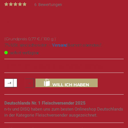
Rating:
6
Bewertungen
97
100
% of
6,90 €
0,77 €
/ 100 g
7% USt. sind schon drin –
Versand
kommt obendrauf.
sofort verfügbar
217 mal verkauft in den letzten Monaten
WILL ICH HABEN
Deutschlands Nr. 1 Fleischversender 2025
n-tv und DISQ haben uns zum besten Onlineshop Deutschlands
in der Kategorie Fleischversender ausgezeichnet.