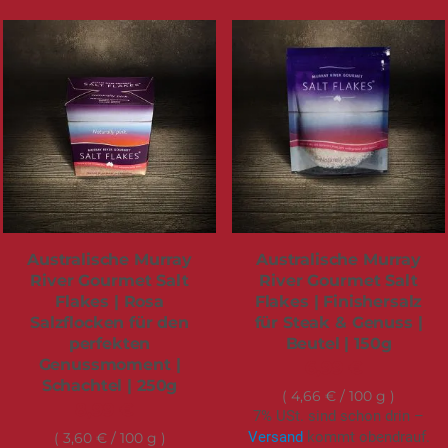
Australische Murray
Australische Murray
River Gourmet Salt
River Gourmet Salt
Flakes | Rosa
Flakes | Finishersalz
Salzflocken für den
für Steak & Genuss |
perfekten
Beutel | 150g
Genussmoment |
6,99 €
Schachtel | 250g
4,66 €
/ 100 g
8,99 €
7% USt. sind schon drin –
Versand
kommt obendrauf.
3,60 €
/ 100 g