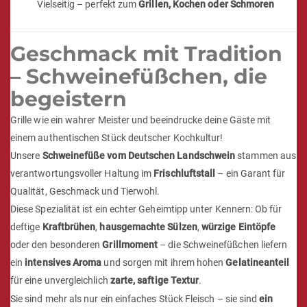
Vielseitig – perfekt zum
Grillen, Kochen oder Schmoren
Geschmack mit Tradition
– Schweinefüßchen, die
begeistern
Grille wie ein wahrer Meister und beeindrucke deine Gäste mit
einem authentischen Stück deutscher Kochkultur!
Unsere
Schweinefüße vom Deutschen Landschwein
stammen aus
verantwortungsvoller Haltung im
Frischluftstall
– ein Garant für
Qualität, Geschmack und Tierwohl.
Diese Spezialität ist ein echter Geheimtipp unter Kennern: Ob für
deftige
Kraftbrühen
,
hausgemachte Sülzen
,
würzige Eintöpfe
oder den besonderen
Grillmoment
– die Schweinefüßchen liefern
ein
intensives Aroma
und sorgen mit ihrem hohen
Gelatineanteil
für eine unvergleichlich
zarte, saftige Textur
.
Sie sind mehr als nur ein einfaches Stück Fleisch – sie sind
ein