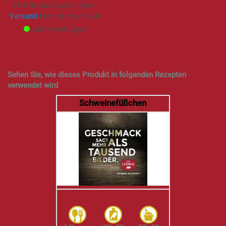
7% USt. sind schon drin –
Versand
kommt obendrauf.
sofort verfügbar
Sehen Sie, wie dieses Produkt in folgenden Rezepten
verwendet wird
Schweinefüßchen